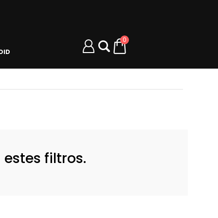
0
OID
stes filtros.