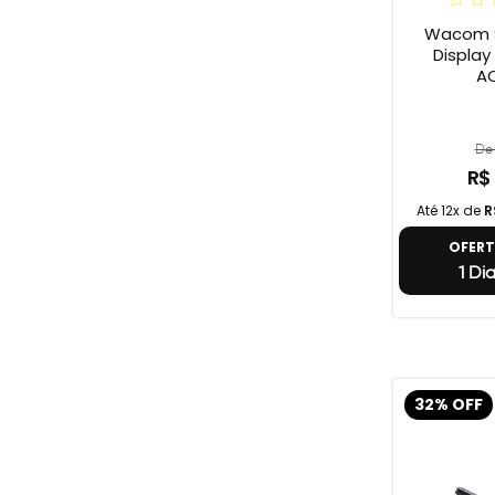
Wacom S
Display On
A
De 
R$
Até 12x de
R
OFER
1 Di
32% OFF