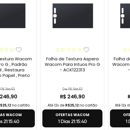
Textura Wacom
Folha de Textura Aspera
Folha d
ro G , Padrão
Wacom Para Intuos Pro G
Wacom P
l , Restaura
- ACK122313
-
 Papel , Preto
R$ 366,53
De R$ 366,53
 246,90
R$ 246,90
$25,12
no cartão
Até 12x de
R$25,12
no cartão
Até 12x 
TAS WACOM
OFERTAS WACOM
OF
as 21:15:39
1 Dias 21:15:39
1 