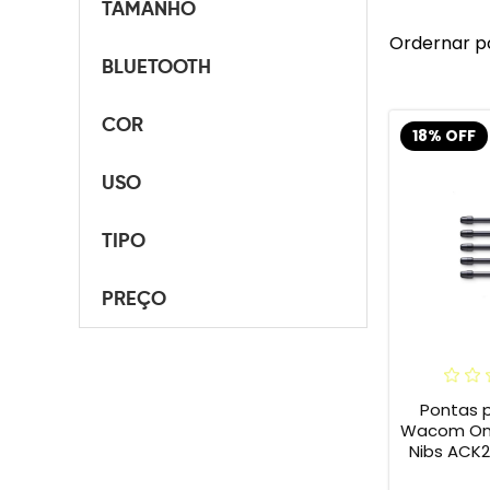
TAMANHO
Ordernar p
BLUETOOTH
COR
18% OFF
USO
TIPO
PREÇO
Pontas 
Wacom One 
Nibs ACK2