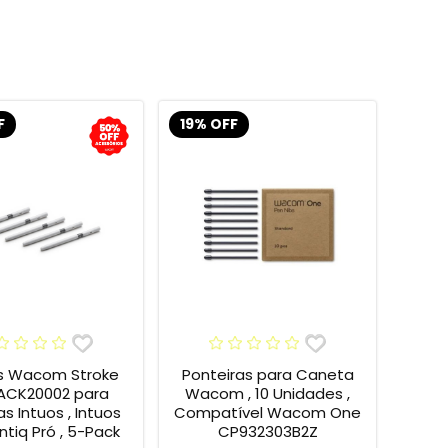
F
19% OFF
s Wacom Stroke
Ponteiras para Caneta
 ACK20002 para
Wacom , 10 Unidades ,
s Intuos , Intuos
Compatível Wacom One
intiq Pró , 5-Pack
CP932303B2Z