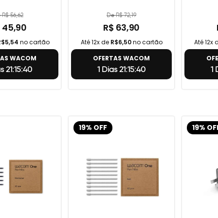
 R$ 56,62
De R$ 72,19
 45,90
R$ 63,90
R$5,54
no cartão
Até 12x de
R$6,50
no cartão
Até 12x 
TAS WACOM
OFERTAS WACOM
OF
as 21:15:39
1 Dias 21:15:39
1 
19% OFF
19% OF