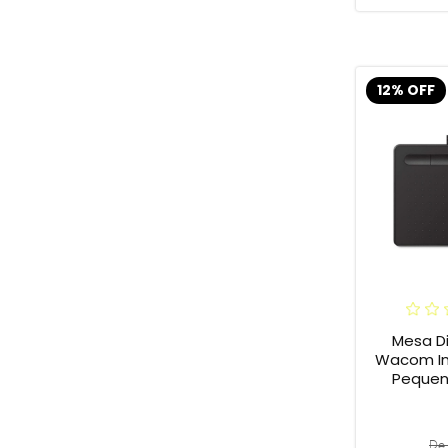
12% OFF
Mesa Di
Wacom In
Pequena
De 