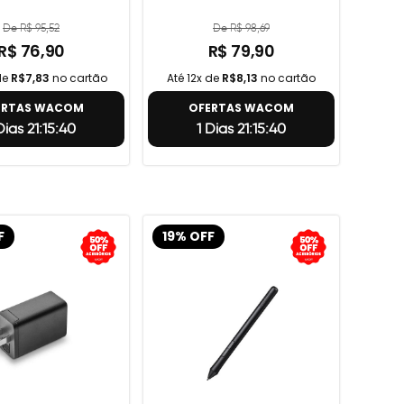
De R$ 95,52
De R$ 98,69
R$ 76,90
R$ 79,90
de
R$7,83
no cartão
Até 12x de
R$8,13
no cartão
ERTAS WACOM
OFERTAS WACOM
Dias 21:15:39
1 Dias 21:15:39
F
19% OFF