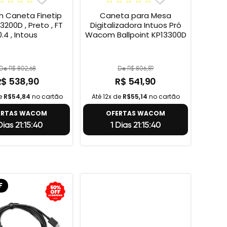
Caneta Finetip
Caneta para Mesa
3200D , Preto , FT
Digitalizadora Intuos Pró
0.4 , Intous
Wacom Ballpoint KP13300D
De R$ 802,68
De R$ 806,59
R$ 538,90
R$ 541,90
de
R$54,84
no cartão
Até 12x de
R$55,14
no cartão
ERTAS WACOM
OFERTAS WACOM
Dias 21:15:39
1 Dias 21:15:39
F