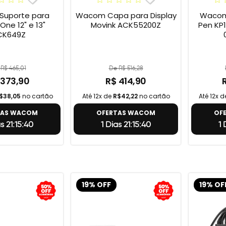
uporte para
Wacom Capa para Display
Wacom 
e 12" e 13"
Movink ACK55200Z
Pen KP1
CK649Z
R$ 465,01
De R$ 516,28
 373,90
R$ 414,90
$38,05
no cartão
Até 12x de
R$42,22
no cartão
Até 12x 
TAS WACOM
OFERTAS WACOM
OF
as 21:15:39
1 Dias 21:15:39
1 
19% OFF
19% OF