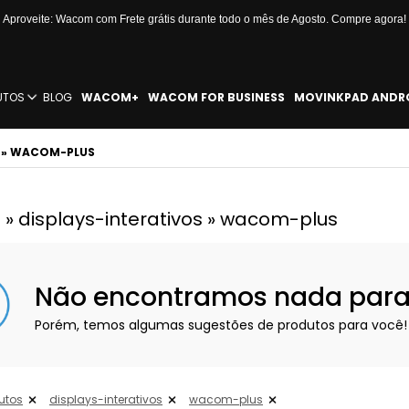
Aproveite: Wacom com Frete grátis durante todo o mês de Agosto. Compre agora!
UTOS
BLOG
WACOM+
WACOM FOR BUSINESS
MOVINKPAD ANDR
S » WACOM-PLUS
 » displays-interativos » wacom-plus
Não encontramos nada para e
Porém, temos algumas sugestões de produtos para você!
utos
displays-interativos
wacom-plus