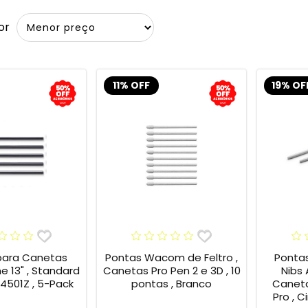
or
11% OFF
19% OF
para Canetas
Pontas Wacom de Feltro ,
Ponta
13" , Standard
Canetas Pro Pen 2 e 3D , 10
Nibs
4501Z , 5-Pack
pontas , Branco
Caneta
Pro , C