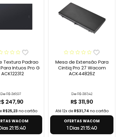
e Textura Padrao
Mesa de Extensão Para
ara Intuos Pro G
Cintiq Pro 27 Wacom
 ACK122312
ACK44826Z
De R$ 369,07
De R$ 387,42
R$ 247,90
R$ 311,90
de
R$25,23
no cartão
Até 12x de
R$31,74
no cartão
ERTAS WACOM
OFERTAS WACOM
Dias 21:15:39
1 Dias 21:15:39