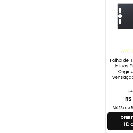
Folha de 
Intuos P
Origina
Sensação
De 
R$
Até 12x de
R
OFER
1 Di