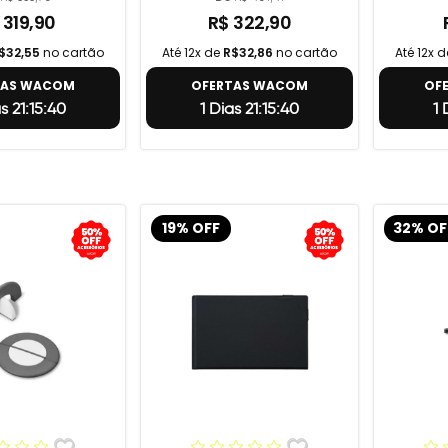
 319,90
R$ 322,90
$32,55
no cartão
Até 12x de
R$32,86
no cartão
Até 12x 
TAS WACOM
OFERTAS WACOM
OF
as 21:15:39
1 Dias 21:15:39
1 
19% OFF
32% OF