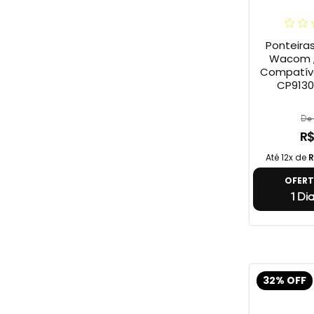
Ponteira
Wacom ,
Compatív
CP9130
De 
R$
Até 12x de
R
OFER
1 Di
32% OFF