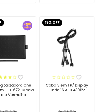
F
19% OFF
gitalizadora One
Cabo 3 em 1 P/ Display
 , CTL672 , Média
Cintiq 16 ACK43912Z
eto e Vermelho
De R$ 377,47
De R$ 450,64