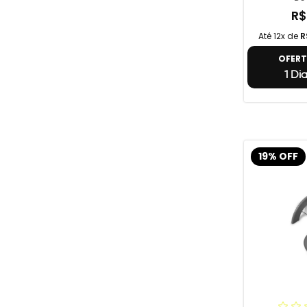
R$
Até 12x de
R
OFER
1 Di
19% OFF