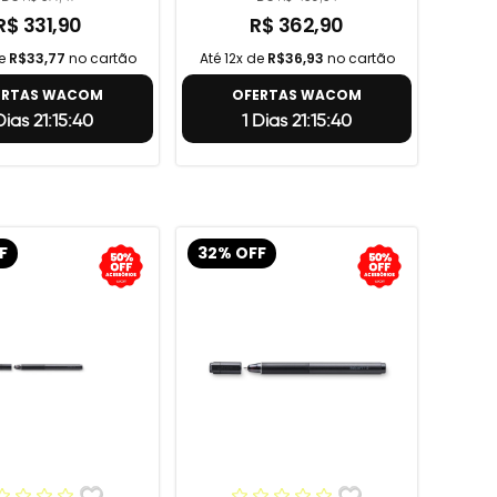
R$ 331,90
R$ 362,90
de
R$33,77
no cartão
Até 12x de
R$36,93
no cartão
ERTAS WACOM
OFERTAS WACOM
Dias 21:15:39
1 Dias 21:15:39
F
32% OFF