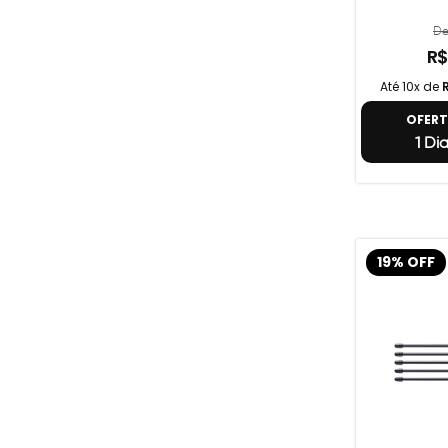
De
R$
Até 10x de
OFER
1 Di
19% OFF