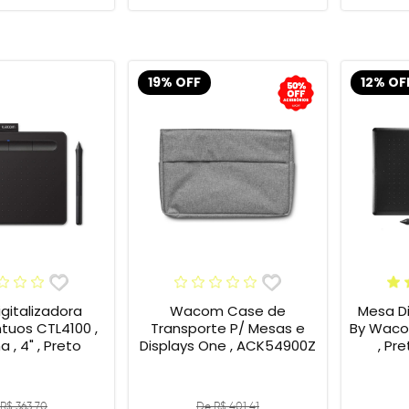
19% OFF
12% OF
gitalizadora
Wacom Case de
Mesa Di
tuos CTL4100 ,
Transporte P/ Mesas e
By Wacom
 , 4" , Preto
Displays One , ACK54900Z
, Pr
R$ 363,70
De R$ 401,41