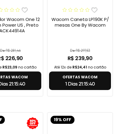
or Wacom One 12
Wacom Caneta LP190K P/
h Power US , Preto
mesas One By Wacom
 ACK44914A
De R$ 281,46
De R$ 297,53
R$ 226,90
R$ 239,90
de
R$23,09
no cartão
Até 12x de
R$24,41
no cartão
ERTAS WACOM
OFERTAS WACOM
Dias 21:15:39
1 Dias 21:15:39
F
19% OFF