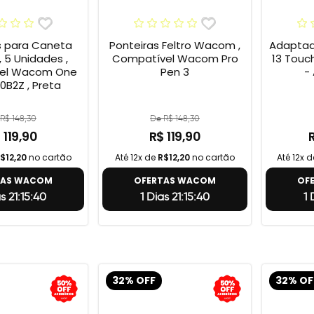
s para Caneta
Ponteiras Feltro Wacom ,
Adaptad
 5 Unidades ,
Compatível Wacom Pro
13 Touc
el Wacom One
Pen 3
-
0B2Z , Preta
R$ 148,30
De R$ 148,30
 119,90
R$ 119,90
$12,20
no cartão
Até 12x de
R$12,20
no cartão
Até 12x 
TAS WACOM
OFERTAS WACOM
OF
as 21:15:39
1 Dias 21:15:39
1 
32% OFF
32% OF