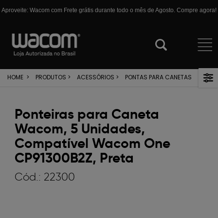
Aproveite: Wacom com Frete grátis durante todo o mês de Agosto. Compre agora!
HOME
>
PRODUTOS
>
ACESSÓRIOS
>
PONTAS PARA CANETAS
Ponteiras para Caneta
Wacom, 5 Unidades,
Compatível Wacom One
CP91300B2Z, Preta
Cód.:
22300