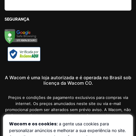
SEGURANÇA
A Wacom é uma loja autorizada e é operada no Brasil sob
licença da Wacom CO.
Preços e condições de pagamento exclusivos para compras via
internet. Os preços anunciados neste site ou via e-mail
promocional podem ser alterados sem prévio aviso. A Wacom, não
é responsável por erros descritivos. As fotos contidas nesta
página são meramente ilustrativas do produto e podem variar de
Wacom e os cookies:
a gente usa cookies para
acordo com o fornecedor/lote do fabricante. Ofertas válidas até o
personalizar anúncios e melhorar a sua experiência no site.
término de nossos estoques. Vendas sujeitas à análise e