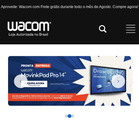
Aproveite: Wacom com Frete grátis durante todo o mês de Agosto. Compre agora!