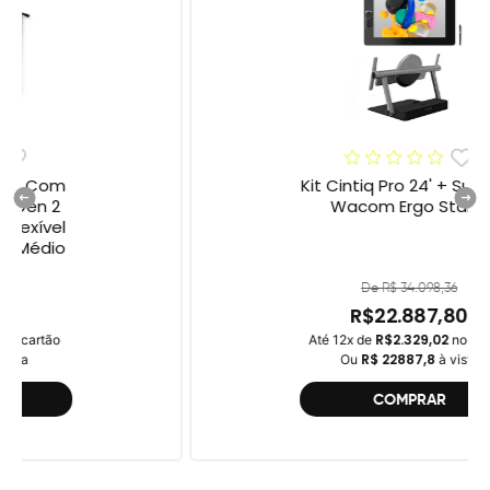
Kit Cintiq Pro 24' + Suporte
Wacom Ergo Stand
De R$ 34.098,36
R$22.887,80
R$2.329,02
Até 12x de
no cartão
R$ 22887,8
Ou
à vista
COMPRAR