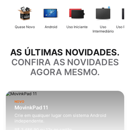
Quase Novo
Android
Uso Iniciante
Uso
Uso Prof
Intermediário
AS ÚLTIMAS NOVIDADES.
CONFIRA AS NOVIDADES
AGORA MESMO.
NOVO
MovinkPad 11
Crie em qualquer lugar com sistema Android
independente.
R$ 3.486,90 ou 12x no cartão