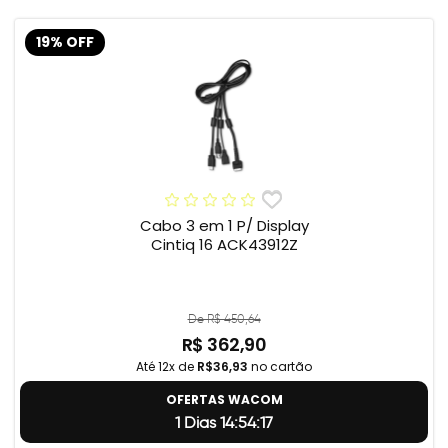
19% OFF
Cabo 3 em 1 P/ Display
Cintiq 16 ACK43912Z
De R$ 450,64
R$ 362,90
Até 12x de
R$36,93
no cartão
OFERTAS WACOM
1 Dias 14:54:17