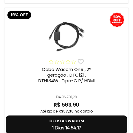
19% OFF
Cabo Wacom One , 2ª
geração , DTC121 ,
DTH134W , Tipo-C P/ HDMI
De R$ 701,28
R$ 563,90
Até 12x de
R$57,38
no cartão
OFERTAS WACOM
1 Dias 14:54:17