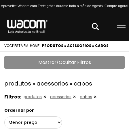
Aproveite: Wacom com Frete grátis durante todo o mês de Agosto. Compre agora!
VOCÊ ESTÁ EM:
HOME
.
PRODUTOS » ACESSORIOS » CABOS
Mostrar/Ocultar Filtros
produtos » acessorios » cabos
Filtros:
produtos
acessorios
cabos
Ordernar por