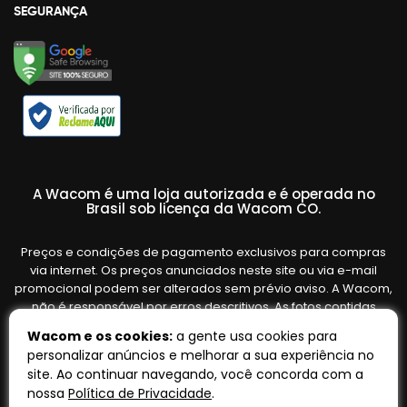
SEGURANÇA
A Wacom é uma loja autorizada e é operada no
Brasil sob licença da Wacom CO.
Preços e condições de pagamento exclusivos para compras
via internet. Os preços anunciados neste site ou via e-mail
promocional podem ser alterados sem prévio aviso. A Wacom,
não é responsável por erros descritivos. As fotos contidas
nesta página são meramente ilustrativas do produto e podem
Wacom e os cookies:
a gente usa cookies para
variar de acordo com o fornecedor/lote do fabricante. Ofertas
personalizar anúncios e melhorar a sua experiência no
válidas até o término de nossos estoques. Vendas sujeitas à
site. Ao continuar navegando, você concorda com a
análise e confirmação de dados.
nossa
Política de Privacidade
.