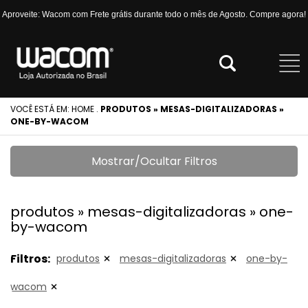
Aproveite: Wacom com Frete grátis durante todo o mês de Agosto. Compre agora!
VOCÊ ESTÁ EM:
HOME
.
PRODUTOS » MESAS-DIGITALIZADORAS »
ONE-BY-WACOM
Mostrar/Ocultar Filtros
produtos » mesas-digitalizadoras » one-
by-wacom
Filtros:
produtos
mesas-digitalizadoras
one-by-
wacom