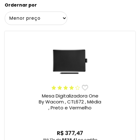
Ordernar por
Mesa Digitalizadora One
By Wacom , CTL672 , Média
, Preto e Vermelho
R$ 377,47
Até 12x de
R$38,41
no cartão