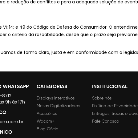
para a redução de conflitos e para a adequada solução de even
, III e VI; 14; e 49 do Código de Defesa do Consumidor. O entend
alecer o critério da razoabilidade, desde que o prazo seja prev
uamos de forma clara, justa e em conformidade com a legislaç
O WHATSAPP
CATEGORIAS
INSTITUCIONAL
4-8712
Displays Interativos
Sobre nós
as 9h às 17h
Mesas Digitalizadoras
Política de Privacidade
SCO
Acessórios
Entregas, trocas e dev
om.com.br
Wacom+
Fale Conosco
Blog Oficial
CNICO