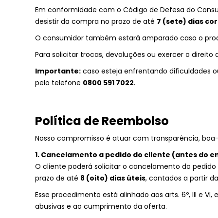
Em conformidade com o Código de Defesa do Consumido
desistir da compra no prazo de até
7 (sete) dias co
O consumidor também estará amparado caso o produt
Para solicitar trocas, devoluções ou exercer o direi
Importante:
caso esteja enfrentando dificuldades 
pelo telefone
0800 591 7022
.
Política de Reembolso
Nosso compromisso é atuar com transparência, boa-f
1. Cancelamento a pedido do cliente (antes do e
O cliente poderá solicitar o cancelamento do pedido
prazo de até
8 (oito) dias úteis
, contados a partir
Esse procedimento está alinhado aos arts. 6º, III e V
abusivas e ao cumprimento da oferta.