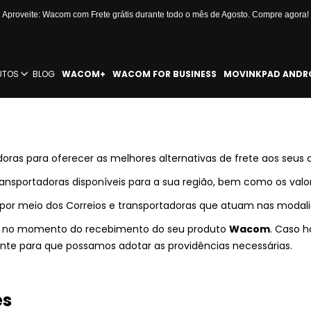
Aproveite: Wacom com Frete grátis durante todo o mês de Agosto. Compre agora!
UTOS
BLOG
WACOM+
WACOM FOR BUSINESS
MOVINKPAD ANDR
ras para oferecer as melhores alternativas de frete aos seus c
ransportadoras disponíveis para a sua região, bem como os valo
por meio dos Correios e transportadoras que atuam nas modalid
em no momento do recebimento do seu produto
Wacom
. Caso h
e para que possamos adotar as providências necessárias.
es