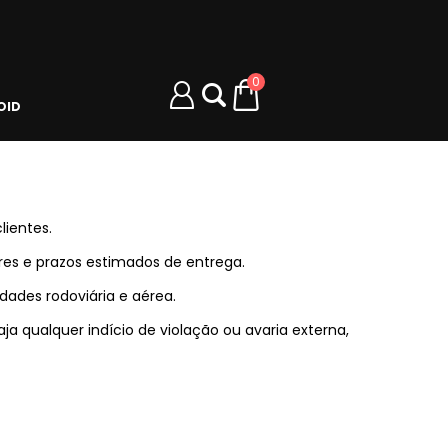
0
OID
lientes.
res e prazos estimados de entrega.
ades rodoviária e aérea.
aja qualquer indício de violação ou avaria externa,