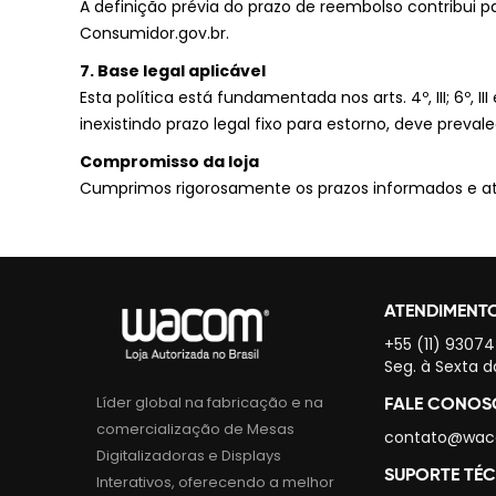
A definição prévia do prazo de reembolso contribui 
Consumidor.gov.br.
7. Base legal aplicável
Esta política está fundamentada nos arts. 4º, III; 6º
inexistindo prazo legal fixo para estorno, deve prev
Compromisso da loja
Cumprimos rigorosamente os prazos informados e at
ATENDIMENT
+55 (11) 9307
Seg. à Sexta d
Líder global na fabricação e na
FALE CONO
comercialização de Mesas
contato@wac
Digitalizadoras e Displays
SUPORTE TÉ
Interativos, oferecendo a melhor