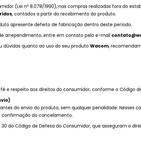
r (Lei nº 8.078/1990), nas compras realizadas fora do estabe
rridos
, contados a partir do recebimento do produto.
o apresente defeito de fabricação dentro deste período.
to de arrependimento, entre em contato pelo e-mail
contato@w
ou dúvidas quanto ao uso do seu produto
Wacom
, recomendamo
é e respeito aos direitos do consumidor, conforme o Código 
nvio)
 antes do envio do produto, sem qualquer penalidade. Nesses c
 da confirmação do cancelamento.
I, e 30 do Código de Defesa do Consumidor, que asseguram o dire