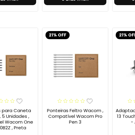
21% OFF
21% OF
s para Caneta
Ponteiras Feltro Wacom ,
Adaptad
 5 Unidades ,
Compatível Wacom Pro
13 Touc
el Wacom One
Pen 3
-
0B2Z , Preta