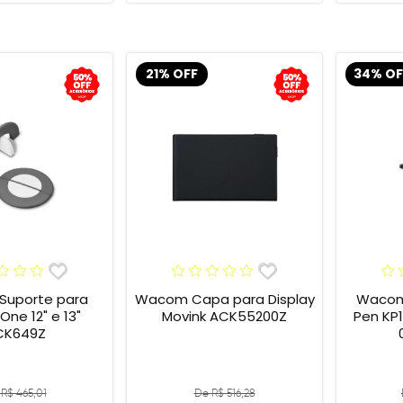
21% OFF
34% OF
uporte para
Wacom Capa para Display
Wacom 
e 12" e 13"
Movink ACK55200Z
Pen KP1
CK649Z
R$ 465,01
De R$ 516,28