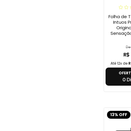
Folha de 
Intuos P
Origina
Sensação
De 
R$
Até 12x de
R
OFER
0 Di
13% OFF