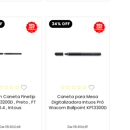
F
34% OFF
Caneta Finetip
Caneta para Mesa
3200D , Preto , FT
Digitalizadora Intuos Pró
0.4 , Intous
Wacom Ballpoint KP13300D
De R$ 802,68
De R$ 806,59