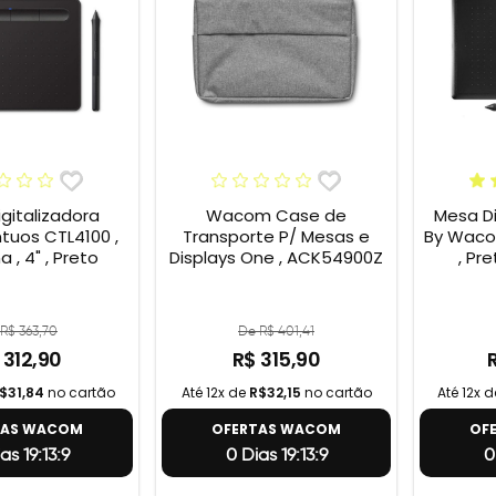
gitalizadora
Wacom Case de
Mesa Di
tuos CTL4100 ,
Transporte P/ Mesas e
By Wacom
 , 4" , Preto
Displays One , ACK54900Z
, Pr
R$ 363,70
De R$ 401,41
 312,90
R$ 315,90
$31,84
no cartão
Até 12x de
R$32,15
no cartão
Até 12x 
TAS WACOM
OFERTAS WACOM
OF
as 19:13:8
0 Dias 19:13:8
0