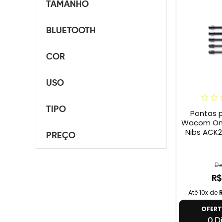
TAMANHO
BLUETOOTH
COR
USO
TIPO
Pontas 
Wacom One 
Nibs ACK2
PREÇO
De
R$
Até 10x de
OFER
0 Di