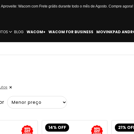
Aproveite: Wacom com Frete grátis durante todo o mês de Agosto. Compre agora!
UTOS
BLOG
WACOM+
WACOM FOR BUSINESS
MOVINKPAD ANDR
s
utos
or
14% OFF
21% OF