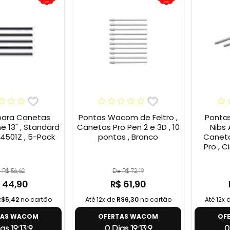
para Canetas
Pontas Wacom de Feltro ,
Ponta
13" , Standard
Canetas Pro Pen 2 e 3D , 10
Nibs
4501Z , 5-Pack
pontas , Branco
Caneta
Pro , C
 R$ 56,62
De R$ 72,19
 44,90
R$ 61,90
R$5,42
no cartão
Até 12x de
R$6,30
no cartão
Até 12x 
TAS WACOM
OFERTAS WACOM
OF
as 19:13:8
0 Dias 19:13:8
0