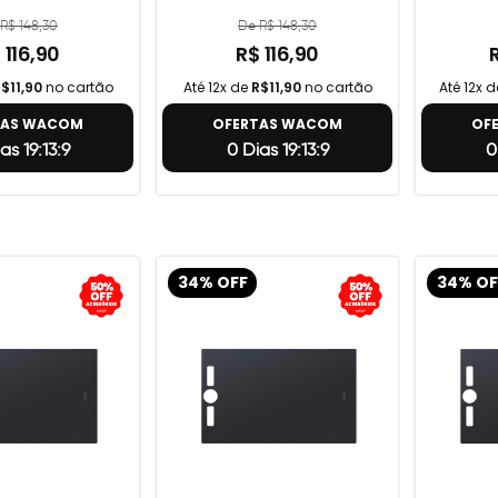
R$ 148,30
De R$ 148,30
 116,90
R$ 116,90
$11,90
no cartão
Até 12x de
R$11,90
no cartão
Até 12x 
TAS WACOM
OFERTAS WACOM
OF
as 19:13:8
0 Dias 19:13:8
0
34% OFF
34% OF