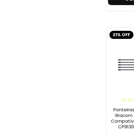
21% OFF
Ponteira
Wacom ,
Compatív
CP9130