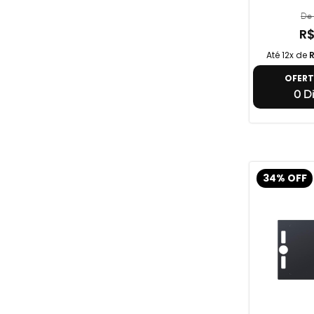
De 
R$
Até 12x de
R
OFER
0 Di
34% OFF