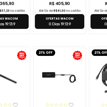
 365,90
R$ 405,90
$37,23
no cartão
Até 12x de
R$41,30
no cartão
Até 12x 
TAS WACOM
OFERTAS WACOM
OF
as 19:13:8
0 Dias 19:13:8
0
21% OFF
21% OF