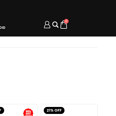
0
OID
F
21% OFF