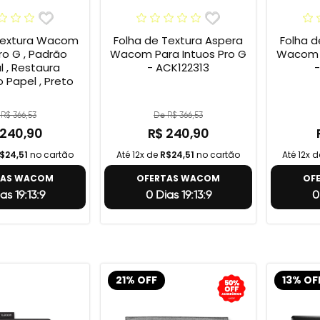
Textura Wacom
Folha de Textura Aspera
Folha d
ro G , Padrão
Wacom Para Intuos Pro G
Wacom P
l , Restaura
- ACK122313
-
 Papel , Preto
R$ 366,53
De R$ 366,53
 240,90
R$ 240,90
$24,51
no cartão
Até 12x de
R$24,51
no cartão
Até 12x 
TAS WACOM
OFERTAS WACOM
OF
as 19:13:8
0 Dias 19:13:8
0
21% OFF
13% OF