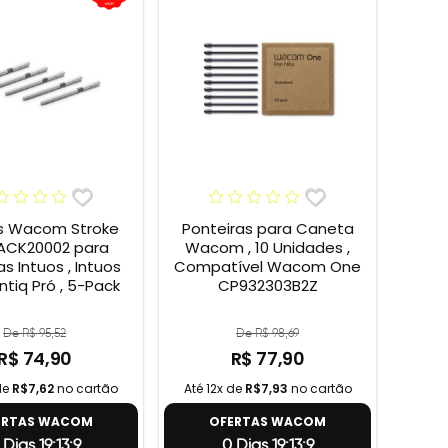
s Wacom Stroke
Ponteiras para Caneta
 ACK20002 para
Wacom , 10 Unidades ,
s Intuos , Intuos
Compatível Wacom One
intiq Pró , 5-Pack
CP932303B2Z
De R$ 95,52
De R$ 98,69
R$ 74,90
R$ 77,90
de
R$7,62
no cartão
Até 12x de
R$7,93
no cartão
ERTAS WACOM
OFERTAS WACOM
 Dias 19:13:8
0 Dias 19:13:8