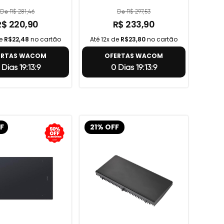
De R$ 281,46
De R$ 297,53
R$ 220,90
R$ 233,90
de
R$22,48
no cartão
Até 12x de
R$23,80
no cartão
ERTAS WACOM
OFERTAS WACOM
 Dias 19:13:8
0 Dias 19:13:8
F
21% OFF