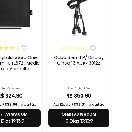
gitalizadora One
Cabo 3 em 1 P/ Display
 , CTL672 , Média
Cintiq 16 ACK43912Z
eto e Vermelho
De R$ 377,47
De R$ 450,64
R$ 324,90
R$ 353,90
de
R$33,06
no cartão
Até 12x de
R$36,01
no cartão
ERTAS WACOM
OFERTAS WACOM
 Dias 19:13:8
0 Dias 19:13:8