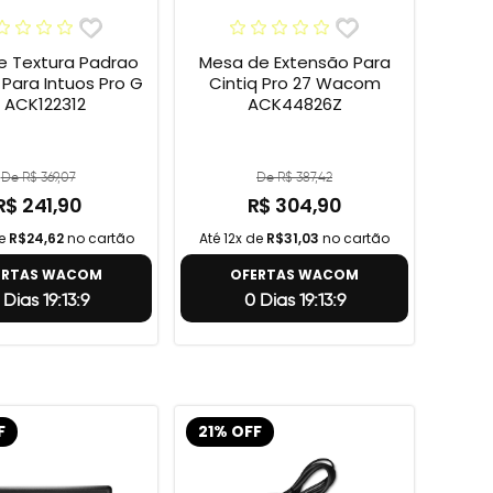
e Textura Padrao
Mesa de Extensão Para
ara Intuos Pro G
Cintiq Pro 27 Wacom
 ACK122312
ACK44826Z
De R$ 369,07
De R$ 387,42
R$ 241,90
R$ 304,90
de
R$24,62
no cartão
Até 12x de
R$31,03
no cartão
ERTAS WACOM
OFERTAS WACOM
 Dias 19:13:8
0 Dias 19:13:8
F
21% OFF