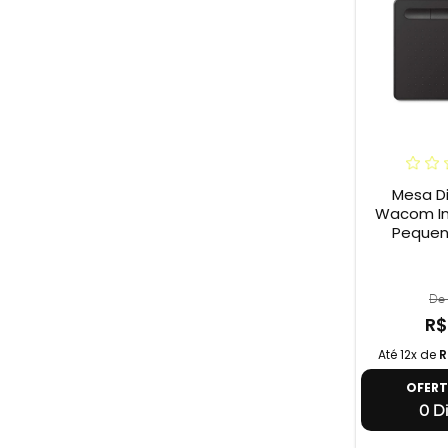
Mesa Di
Wacom In
Pequena
De 
R$
Até 12x de
R
OFER
0 Di