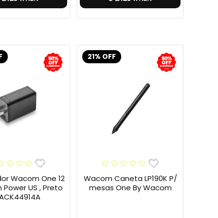
F
21% OFF
or Wacom One 12
Wacom Caneta LP190K P/
h Power US , Preto
mesas One By Wacom
 ACK44914A