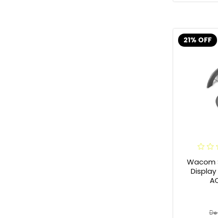
21% OFF
Wacom S
Display On
A
De 