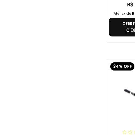
R$
Até 12x de
R
OFER
0 Di
34% OFF