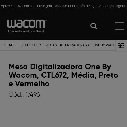
Aproveite: Wacom com Frete grátis durante todo o mês de Agosto. Compre agora!
HOME
>
PRODUTOS
>
MESAS DIGITALIZADORAS
>
ONE BY WACOM
Mesa Digitalizadora One By
Wacom, CTL672, Média, Preto
e Vermelho
Cód.:
17496