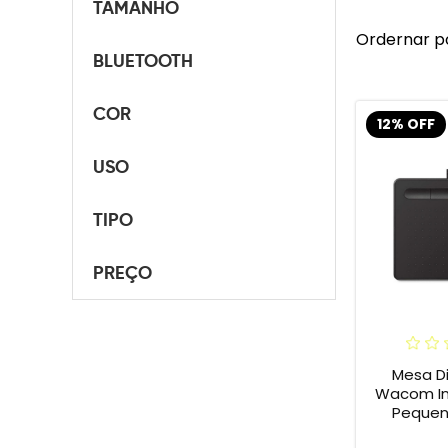
TAMANHO
Ordernar p
BLUETOOTH
COR
12% OFF
USO
TIPO
PREÇO
Mesa Di
Wacom In
Pequena