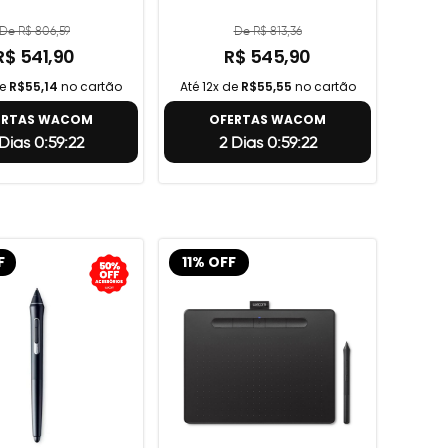
De R$ 806,59
De R$ 813,36
R$ 541,90
R$ 545,90
de
R$55,14
no cartão
Até 12x de
R$55,55
no cartão
ERTAS WACOM
OFERTAS WACOM
 Dias 0:59:21
2 Dias 0:59:21
F
11% OFF