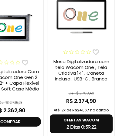
Mesa Digitalizadora com
tela Wacom One , Tela
gitalizadora Com
Criativa 14" , Caneta
acom One Gen 2
Inclusa , USB-C , Branco
 Flexível
Soft Case Médio
De R$ 2.700,48
R$ 2.374,90
De R$ 2.735,75
$ 2.362,90
Até 12x de
R$241,67
no cartão
OFERTAS WACOM
COMPRAR
2 Dias 0:59:21