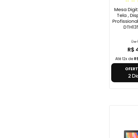
Mesa Digi
Tela , Dis
Profission
DTH135
De R
R$ 
Até 12x de
R
OFER
2 Di