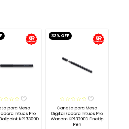
F
32% OFF
ta para Mesa
Caneta para Mesa
izadora Intuos Pró
Digitalizadora Intuos Pró
allpoint KP13300D
Wacom KP13200D Finetip
Pen