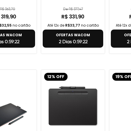
R$ 363,70
De R$ 377,47
 319,90
R$ 331,90
$32,55
no cartão
Até 12x de
R$33,77
no cartão
Até 12x 
TAS WACOM
OFERTAS WACOM
OF
as 0:59:21
2 Dias 0:59:21
2
12% OFF
19% OF