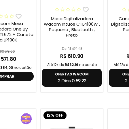
Mesa Digitalizadora
Cane
acom Mesa
Wacom Intuos CTL4100W ,
Digital
zadora One By
Pequena , Bluetooth ,
Pe
TL672 + Caneta
Preto
ra LP190K
De R$ 694,45
R$ 675,00
R$ 610,90
 571,80
Até 12x de
R$62,16
no cartão
Até 12x 
384,00
no cartão
OFERTAS WACOM
OF
OMPRAR
2 Dias 0:59:21
2
12% OFF