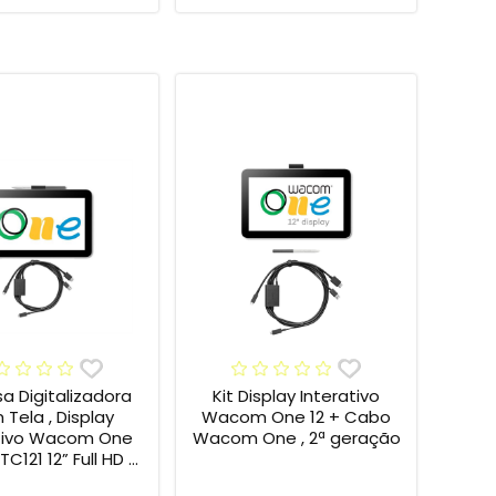
sa Digitalizadora
Kit Display Interativo
Tela , Display
Wacom One 12 + Cabo
ativo Wacom One
Wacom One , 2ª geração
C121 12” Full HD +
Wacom One , 2ª