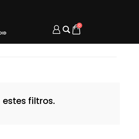
0
OID
stes filtros.