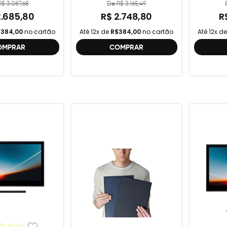
gera
$ 3.087,68
De R$ 3.165,49
2.685,80
R$ 2.748,80
R
384,00
no cartão
Até 12x de
R$384,00
no cartão
Até 12x d
OMPRAR
COMPRAR