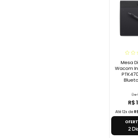
Mesa Di
Wacom Int
PTK470
Blueto
De 
R$ 
Até 12x de
R
OFER
2 Di