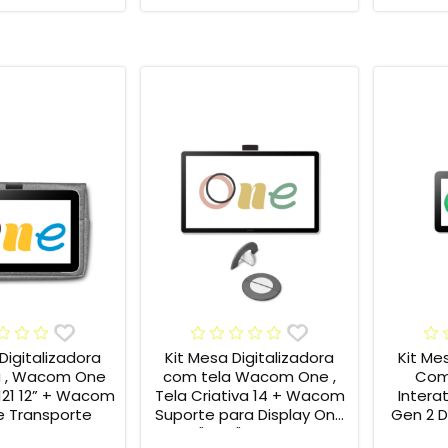
Digitalizadora
Kit Mesa Digitalizadora
Kit Me
 , Wacom One
com tela Wacom One ,
Com 
121 12” + Wacom
Tela Criativa 14 + Wacom
Inter
 Transporte
Suporte para Display One
Gen 2 DT
12" e 13" ACK649Z
Cabo 