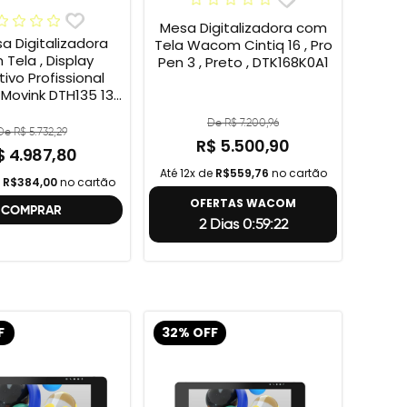
Mesa Digitalizadora com
sa Digitalizadora
Tela Wacom Cintiq 16 , Pro
Tela , Display
Pen 3 , Preto , DTK168K0A1
tivo Profissional
ovink DTH135 13”
HD + Cabo Wacom
De R$ 7.200,96
 , 2ª geração
De R$ 5.732,29
R$ 5.500,90
$ 4.987,80
Até 12x de
R$559,76
no cartão
e
R$384,00
no cartão
OFERTAS WACOM
COMPRAR
2 Dias 0:59:21
F
32% OFF