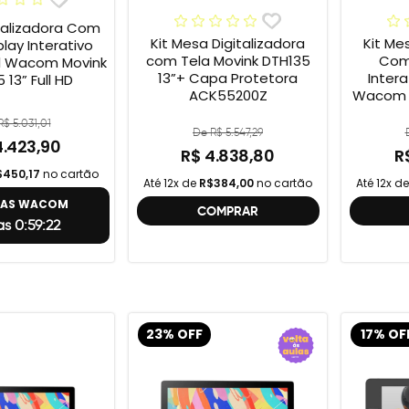
talizadora Com
Kit Mesa Digitalizadora
Kit Me
play Interativo
com Tela Movink DTH135
Com 
al Wacom Movink
13”+ Capa Protetora
Intera
 13” Full HD
ACK55200Z
Wacom M
Full 
$ 5.031,01
One
De R$ 5.547,29
4.423,90
R$ 4.838,80
R
$450,17
no cartão
Até 12x de
R$384,00
no cartão
Até 12x d
TAS WACOM
COMPRAR
as 0:59:21
23% OFF
17% OF