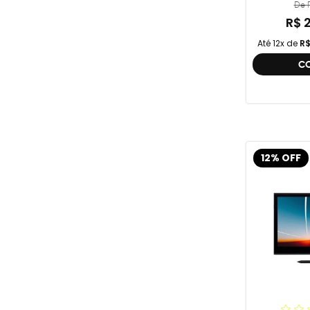
De R
R$ 
Até 12x de
R$
C
12% OFF