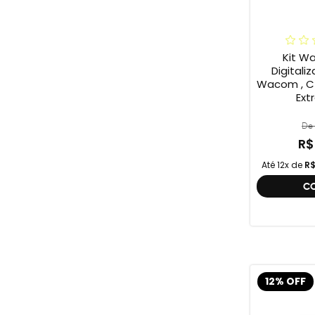
Kit W
Digitali
Wacom , C
Ext
De 
R$
Até 12x de
R$
C
12% OFF