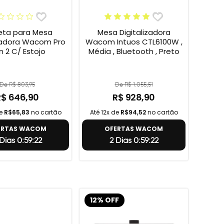
ta para Mesa
Mesa Digitalizadora
izadora Wacom Pro
Wacom Intuos CTL6100W ,
n 2 C/ Estojo
Média , Bluetooth , Preto
De R$ 803,95
De R$ 1.055,51
R$ 646,90
R$ 928,90
de
R$65,83
no cartão
Até 12x de
R$94,52
no cartão
ERTAS WACOM
OFERTAS WACOM
 Dias 0:59:21
2 Dias 0:59:21
12% OFF