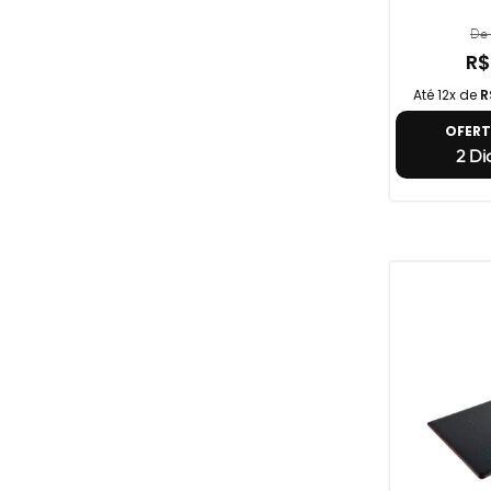
De 
R$
Até 12x de
R
OFER
2 Di