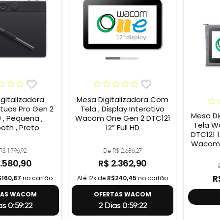
gitalizadora
Mesa Digitalizadora Com
uos Pro Gen 2
Tela , Display Interativo
Mesa Di
 , Pequena ,
Wacom One Gen 2 DTC121
Tela W
oth , Preto
12” Full HD
DTC121 12” + Capa
Wacom 
R$ 1.796,92
De R$ 2.686,27
1.580,90
R$ 2.362,90
R
$160,87
no cartão
Até 12x de
R$240,45
no cartão
TAS WACOM
OFERTAS WACOM
as 0:59:21
2 Dias 0:59:21