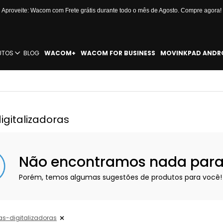
Aproveite: Wacom com Frete grátis durante todo o mês de Agosto. Compre agora!
UTOS
BLOG
WACOM+
WACOM FOR BUSINESS
MOVINKPAD ANDR
gitalizadoras
Não encontramos nada para e
Porém, temos algumas sugestões de produtos para você!
s-digitalizadoras