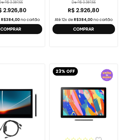
ção , DTC121 ,
De R$ 3.387,55
De R$ 3.387,55
DTH134W,
$ 2.926,80
R$ 2.926,80
e
R$384,00
no cartão
Até 12x de
R$384,00
no cartão
COMPRAR
COMPRAR
23% OFF