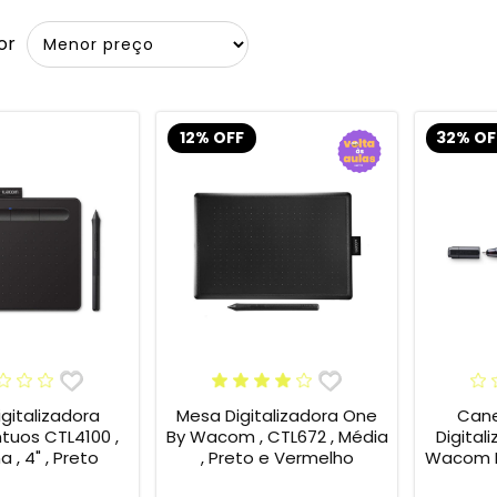
or
12% OFF
32% OF
gitalizadora
Mesa Digitalizadora One
Cane
tuos CTL4100 ,
By Wacom , CTL672 , Média
Digital
 , 4" , Preto
, Preto e Vermelho
Wacom B