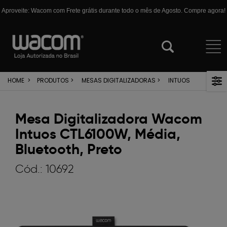
Aproveite: Wacom com Frete grátis durante todo o mês de Agosto. Compre agora!
HOME
>
PRODUTOS
>
MESAS DIGITALIZADORAS
>
INTUOS
Mesa Digitalizadora Wacom
Intuos CTL6100W, Média,
Bluetooth, Preto
Cód.:
10692