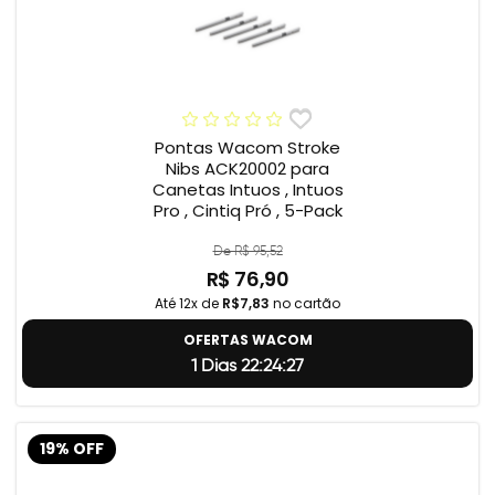
Pontas Wacom Stroke
Nibs ACK20002 para
Canetas Intuos , Intuos
Pro , Cintiq Pró , 5-Pack
De R$ 95,52
R$ 76,90
Até 12x de
R$7,83
no cartão
OFERTAS WACOM
1 Dias 22:24:26
19% OFF