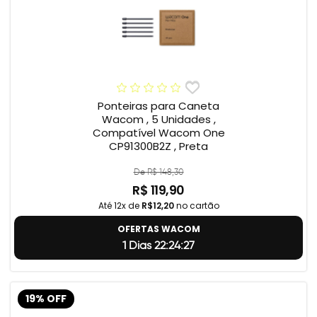
Ponteiras para Caneta
Wacom , 5 Unidades ,
Compatível Wacom One
CP91300B2Z , Preta
De R$ 148,30
R$ 119,90
Até 12x de
R$12,20
no cartão
OFERTAS WACOM
1 Dias 22:24:26
19% OFF