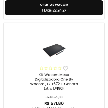
OFERTAS WACOM
1 Dias 22:24:26
Kit Wacom Mesa
Digitalizadora One By
Wacom , CTL672 + Caneta
Extra LP190K
De R$ 675,00
R$ 571,80