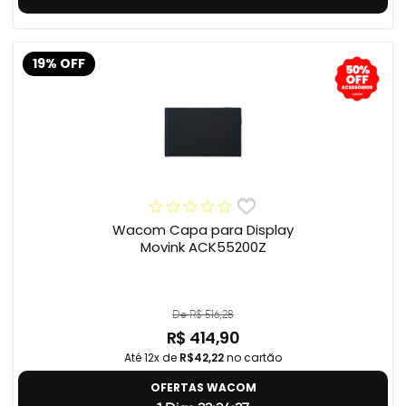
19% OFF
Wacom Capa para Display
Movink ACK55200Z
De R$ 516,28
R$ 414,90
Até 12x de
R$42,22
no cartão
OFERTAS WACOM