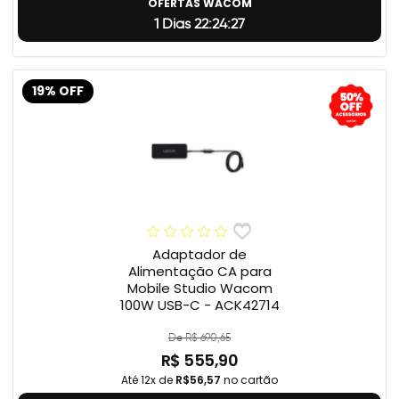
OFERTAS WACOM
1 Dias 22:24:26
19% OFF
Adaptador de
Alimentação CA para
Mobile Studio Wacom
100W USB-C - ACK42714
De R$ 690,65
R$ 555,90
Até 12x de
R$56,57
no cartão