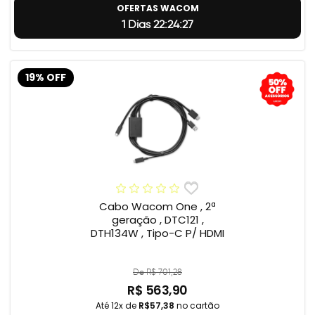
OFERTAS WACOM
1 Dias 22:24:26
19% OFF
Cabo Wacom One , 2ª
geração , DTC121 ,
DTH134W , Tipo-C P/ HDMI
De R$ 701,28
R$ 563,90
Até 12x de
R$57,38
no cartão