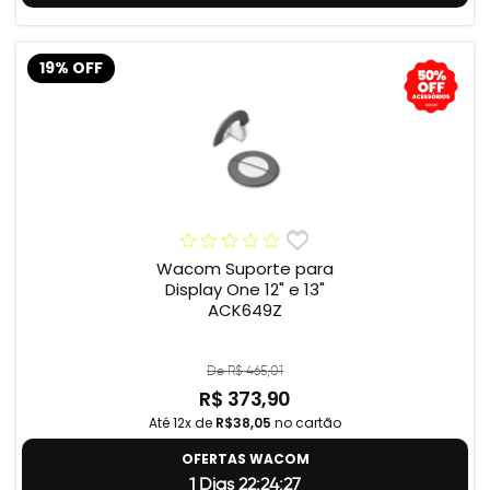
19% OFF
Wacom Suporte para
Display One 12" e 13"
ACK649Z
De R$ 465,01
R$ 373,90
Até 12x de
R$38,05
no cartão
OFERTAS WACOM
1 Dias 22:24:26