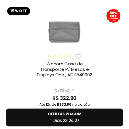
19% OFF
Wacom Case de
Transporte P/ Mesas e
Displays One , ACK54900Z
De R$ 401,41
R$ 322,90
Até 12x de
R$32,86
no cartão
OFERTAS WACOM
1 Dias 22:24:26