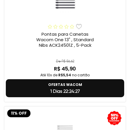
Pontas para Canetas
Wacom One 13" , Standard
Nibs ACK24501Z , 5-Pack
De R$ 56,62
R$ 45,90
Até 10x de
R$5,54
no cartão
OFERTAS WACOM
1 Dias 22:24:26
11% OFF