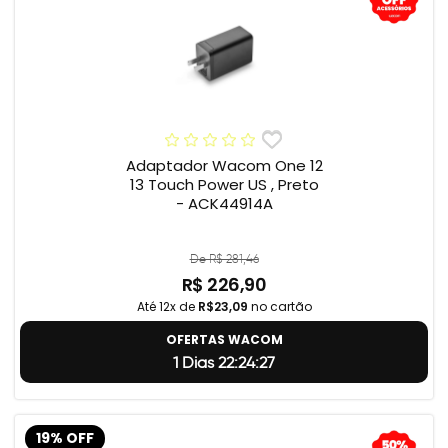
Adaptador Wacom One 12
13 Touch Power US , Preto
- ACK44914A
De R$ 281,46
R$ 226,90
Até 12x de
R$23,09
no cartão
OFERTAS WACOM
1 Dias 22:24:26
19% OFF