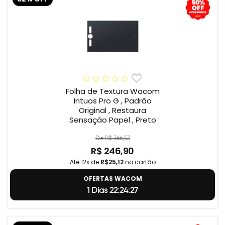
Folha de Textura Wacom
Intuos Pro G , Padrão
Original , Restaura
Sensação Papel , Preto
De R$ 366,53
R$ 246,90
Até 12x de
R$25,12
no cartão
OFERTAS WACOM
1 Dias 22:24:26