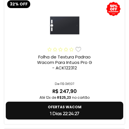
32% OFF
Folha de Textura Padrao
Wacom Para Intuos Pro G
- ACK122312
De R$ 369,07
R$ 247,90
Até 12x de
R$25,23
no cartão
OFERTAS WACOM
1 Dias 22:24:26