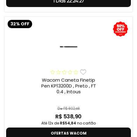
1 Dias 22:24:26
32% OFF
Wacom Caneta Finetip
Pen KP13200D , Preto , FT
0.4 , Intous
De R$ 802,68
R$ 538,90
Até 12x de
R$54,84
no cartão
OFERTAS WACOM