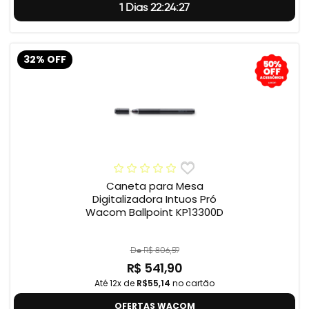
1 Dias 22:24:26
32% OFF
Caneta para Mesa
Digitalizadora Intuos Pró
Wacom Ballpoint KP13300D
De R$ 806,59
R$ 541,90
Até 12x de
R$55,14
no cartão
OFERTAS WACOM