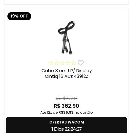
19% OFF
Cabo 3 em 1 P/ Display
Cintiq 16 ACK43912Z
De R$ 450,64
R$ 362,90
Até 12x de
R$36,93
no cartão
OFERTAS WACOM
1 Dias 22:24:26