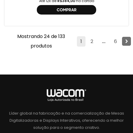
Até 12x de
R$384,00
no cartão
COMPRAR
Mostrando 24 de 133
1
2
...
6
produtos
Líder global na fabricação e na comercialização de Mesas
Digitalizadoras e Displays Interativos, oferecendo a melhor
solução para o segmento criativo.