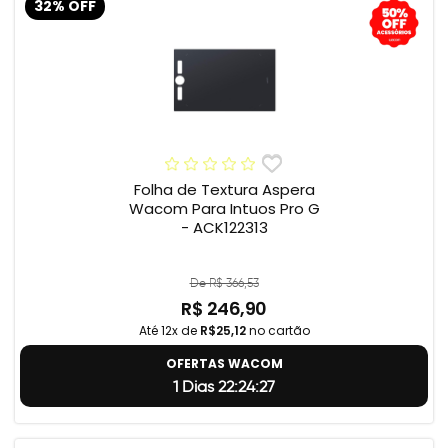
32% OFF
Folha de Textura Aspera
Wacom Para Intuos Pro G
- ACK122313
De R$ 366,53
R$ 246,90
Até 12x de
R$25,12
no cartão
OFERTAS WACOM
1 Dias 22:24:26