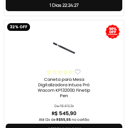
1 Dias 22:24:26
32% OFF
Caneta para Mesa
Digitalizadora Intuos Pró
Wacom KP13200D Finetip
Pen
De R$ 813,36
R$ 545,90
Até 12x de
R$55,55
no cartão