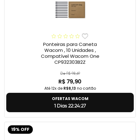
Ponteiras para Caneta
Wacom , 10 Unidades ,
Compatível Wacom One
CP932303B2Z
De R$ 98,69
R$ 79,90
Até 12x de
R$8,13
no cartão
OFERTAS WACOM
1 Dias 22:24:26
19% OFF