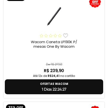
Wacom Caneta LP190K P/
mesas One By Wacom
De R$ 297,53
R$ 239,90
Até 12x de
R$24,41
no cartão
OFERTAS WACOM
1 Dias 22:24:26
32% OFF