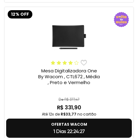
12% OFF
Mesa Digitalizadora One
By Wacom , CTL672 , Média
, Preto e Vermelho
De R$ 377,47
R$ 331,90
Até 12x de
R$33,77
no cartão
OFERTAS WACOM
1 Dias 22:24:26