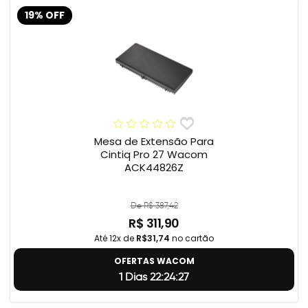
19% OFF
Mesa de Extensão Para
Cintiq Pro 27 Wacom
ACK44826Z
De R$ 387,42
R$ 311,90
Até 12x de
R$31,74
no cartão
OFERTAS WACOM
1 Dias 22:24:26