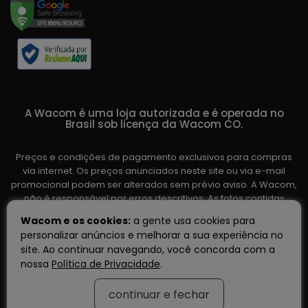
A Wacom é uma loja autorizada e é operada no
Brasil sob licença da Wacom CO.
Preços e condições de pagamento exclusivos para compras
via internet. Os preços anunciados neste site ou via e-mail
promocional podem ser alterados sem prévio aviso. A Wacom,
não é responsável por erros descritivos. As fotos contidas
nesta página são meramente ilustrativas do produto e podem
Wacom e os cookies:
a gente usa cookies para
variar de acordo com o fornecedor/lote do fabricante. Ofertas
personalizar anúncios e melhorar a sua experiência no
válidas até o término de nossos estoques. Vendas sujeitas à
site. Ao continuar navegando, você concorda com a
análise e confirmação de dados.
nossa
Política de Privacidade
.
continuar e fechar