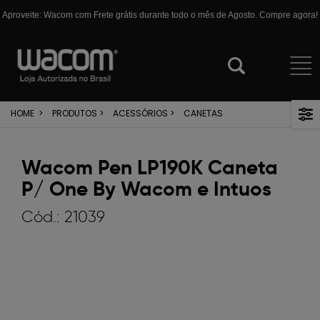
Aproveite: Wacom com Frete grátis durante todo o mês de Agosto. Compre agora!
HOME
>
PRODUTOS
>
ACESSÓRIOS
>
CANETAS
Wacom Pen LP190K Caneta
P/ One By Wacom e Intuos
Cód.:
21039