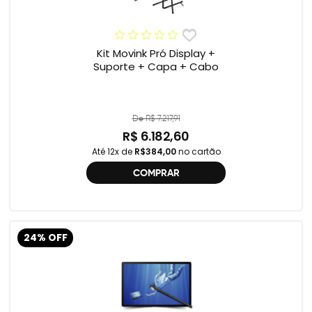
Kit Movink Pró Display +
Suporte + Capa + Cabo
De R$ 7.217,91
R$ 6.182,60
Até 12x de
R$384,00
no cartão
COMPRAR
24% OFF