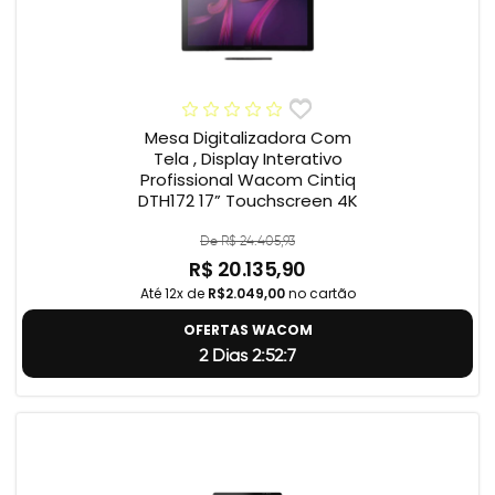
Mesa Digitalizadora Com
Tela , Display Interativo
Profissional Wacom Cintiq
DTH172 17” Touchscreen 4K
De R$ 24.405,93
R$ 20.135,90
Até 12x de
R$2.049,00
no cartão
OFERTAS WACOM
2 Dias 2:52:6