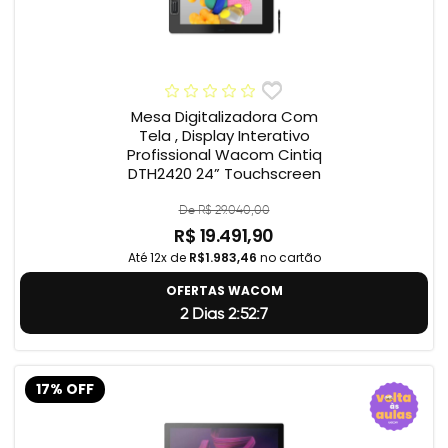
Mesa Digitalizadora Com
Tela , Display Interativo
Profissional Wacom Cintiq
DTH2420 24” Touchscreen
De R$ 29.040,00
R$ 19.491,90
Até 12x de
R$1.983,46
no cartão
OFERTAS WACOM
2 Dias 2:52:6
17% OFF