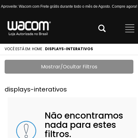
Aproveite: Wacom com Frete grátis durante todo o mês de Agosto. Compre agora!
VOCÊ ESTÁ EM:
HOME
.
DISPLAYS-INTERATIVOS
Mostrar/Ocultar Filtros
displays-interativos
Não encontramos
nada para estes
filtros.