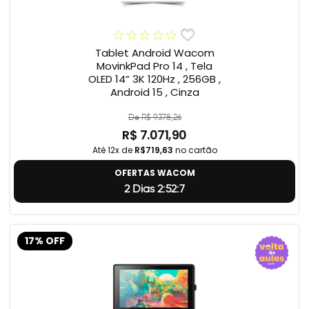
Tablet Android Wacom
MovinkPad Pro 14 , Tela
OLED 14” 3K 120Hz , 256GB ,
Android 15 , Cinza
De R$ 9.378,26
R$ 7.071,90
Até 12x de
R$719,63
no cartão
OFERTAS WACOM
2 Dias 2:52:6
17% OFF