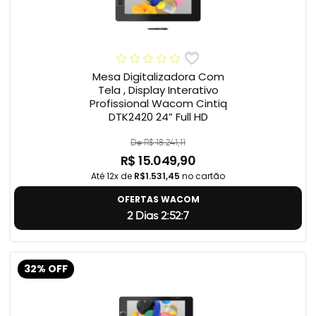
Mesa Digitalizadora Com
Tela , Display Interativo
Profissional Wacom Cintiq
DTK2420 24” Full HD
De R$ 18.241,11
R$ 15.049,90
Até 12x de
R$1.531,45
no cartão
OFERTAS WACOM
2 Dias 2:52:6
32% OFF