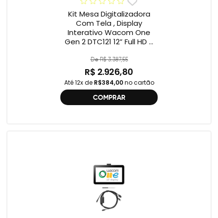
Kit Mesa Digitalizadora
Com Tela , Display
Interativo Wacom One
Gen 2 DTC121 12” Full HD +
Cabo Wacom One , 2ª
geração , DTC121 ,
De R$ 3.387,55
DTH134W,
R$ 2.926,80
Até 12x de
R$384,00
no cartão
COMPRAR