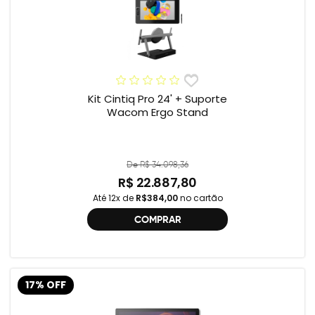
Kit Cintiq Pro 24' + Suporte
Wacom Ergo Stand
De R$ 34.098,36
R$ 22.887,80
Até 12x de
R$384,00
no cartão
COMPRAR
17% OFF