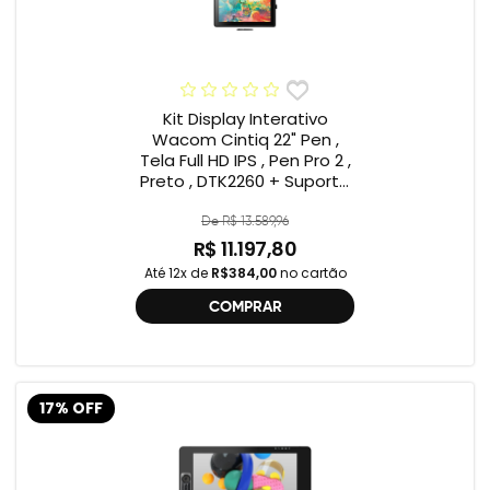
Kit Display Interativo
Wacom Cintiq 22" Pen ,
Tela Full HD IPS , Pen Pro 2 ,
Preto , DTK2260 + Suporte
Wacom ACK639KZ ,
Compatível Cintiq 22"
De R$ 13.589,96
R$ 11.197,80
Até 12x de
R$384,00
no cartão
COMPRAR
17% OFF