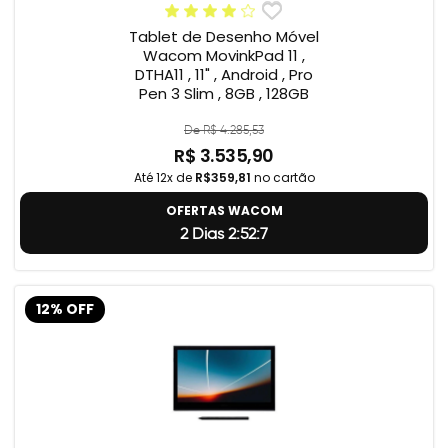
Tablet de Desenho Móvel
Wacom MovinkPad 11 ,
DTHA11 , 11" , Android , Pro
Pen 3 Slim , 8GB , 128GB
De R$ 4.285,53
R$ 3.535,90
Até 12x de
R$359,81
no cartão
OFERTAS WACOM
2 Dias 2:52:6
12% OFF