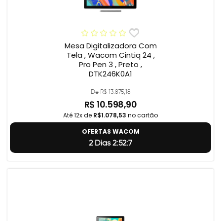
Mesa Digitalizadora Com
Tela , Wacom Cintiq 24 ,
Pro Pen 3 , Preto ,
DTK246K0A1
De R$ 13.875,18
R$ 10.598,90
Até 12x de
R$1.078,53
no cartão
OFERTAS WACOM
2 Dias 2:52:6