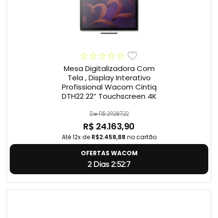
Mesa Digitalizadora Com
Tela , Display Interativo
Profissional Wacom Cintiq
DTH22 22” Touchscreen 4K
De R$ 29.287,22
R$ 24.163,90
Até 12x de
R$2.458,88
no cartão
OFERTAS WACOM
2 Dias 2:52:6