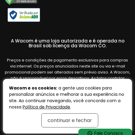
A Wacom é uma loja autorizada e é operada no
Brasil sob licença da Wacom CO.
Preços e condições de pagamento exclusivos para compras
via internet. Os preços anunciados neste site ou via e-mail
promocional podem ser alterados sem prévio aviso. A Wacom,
não é responsável por erros descritivos. As fotos contidas
nesta página são meramente ilustrativas do produto e podem
Wacom e os cookies:
a gente usa cookies para
variar de acordo com o fornecedor/lote do fabricante. Ofertas
personalizar anúncios e melhorar a sua experiência no
válidas até o término de nossos estoques. Vendas sujeitas à
site. Ao continuar navegando, você concorda com a
análise e confirmação de dados.
nossa
Política de Privacidade
.
continuar e fechar
Tecnologia:
OpenK
Fale Conosco