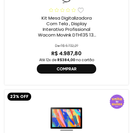
Kit Mesa Digitalizadora
Com Tela , Display
Interativo Profissional
Wacom Movink DTH135 13”
Full HD + Cabo Wacom
One , 2ª geração
De R$ 5.732,29
R$ 4.987,80
Até 12x de
R$384,00
no cartão
COMPRAR
23% OFF