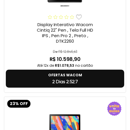
Display Interativo Wacom
Cintiq 22" Pen , Tela Full HD
IPS , Pen Pro 2 , Preto ,
DTK2260
De R$ 12.845,63
R$ 10.598,90
Até 12x de
R$1.078,53
no cartão
OFERTAS WACOM
2 Dias 2:52:6
23% OFF