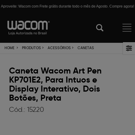
Aproveite: Wacom com Frete grátis durante todo o mês de Agosto. Compre agora!
HOME
>
PRODUTOS
>
ACESSÓRIOS
>
CANETAS
Caneta Wacom Art Pen
KP701E2, Para Intuos e
Display Interativo, Dois
Botões, Preta
Cód.:
15220