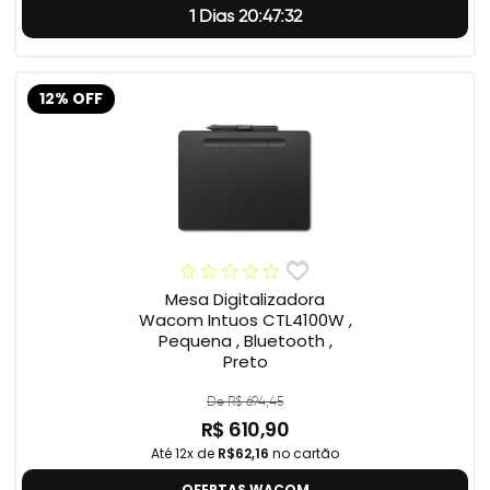
1 Dias 20:47:32
12% OFF
Mesa Digitalizadora
Wacom Intuos CTL4100W ,
Pequena , Bluetooth ,
Preto
De R$ 694,45
R$ 610,90
Até 12x de
R$62,16
no cartão
OFERTAS WACOM