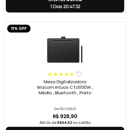
1 Dias 20:47:32
11% OFF
Mesa Digitalizadora
Wacom Intuos CTL6100W ,
Média , Bluetooth , Preto
De R$ 1.055,51
R$ 928,90
Até 12x de
R$94,52
no cartão