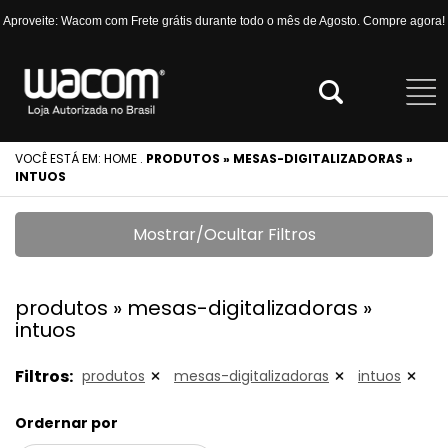
Aproveite: Wacom com Frete grátis durante todo o mês de Agosto. Compre agora!
VOCÊ ESTÁ EM:
HOME
.
PRODUTOS » MESAS-DIGITALIZADORAS »
INTUOS
Mostrar/Ocultar Filtros
produtos » mesas-digitalizadoras »
intuos
Filtros:
produtos
mesas-digitalizadoras
intuos
Ordernar por