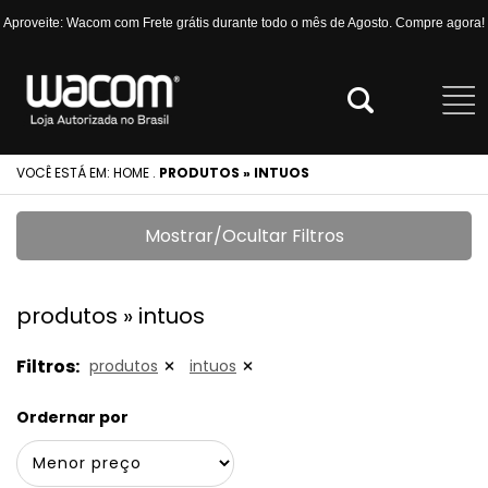
Aproveite: Wacom com Frete grátis durante todo o mês de Agosto. Compre agora!
VOCÊ ESTÁ EM:
HOME
.
PRODUTOS » INTUOS
Mostrar/Ocultar Filtros
produtos » intuos
Filtros:
produtos
intuos
Ordernar por