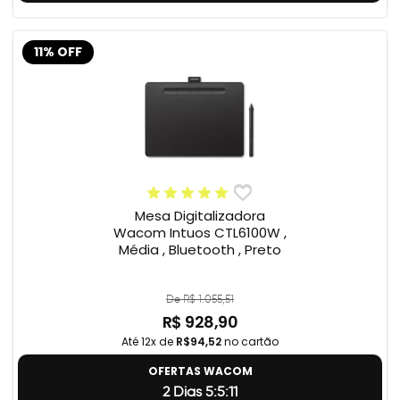
11% OFF
Mesa Digitalizadora
Wacom Intuos CTL6100W ,
Média , Bluetooth , Preto
De R$ 1.055,51
R$ 928,90
Até 12x de
R$94,52
no cartão
OFERTAS WACOM
2 Dias 5:5:11