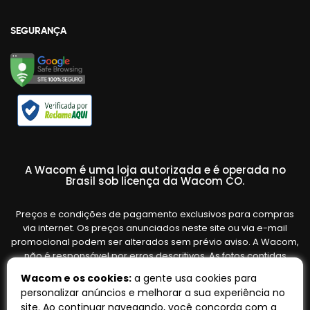
SEGURANÇA
A Wacom é uma loja autorizada e é operada no
Brasil sob licença da Wacom CO.
Preços e condições de pagamento exclusivos para compras
via internet. Os preços anunciados neste site ou via e-mail
promocional podem ser alterados sem prévio aviso. A Wacom,
não é responsável por erros descritivos. As fotos contidas
nesta página são meramente ilustrativas do produto e podem
Wacom e os cookies:
a gente usa cookies para
variar de acordo com o fornecedor/lote do fabricante. Ofertas
personalizar anúncios e melhorar a sua experiência no
válidas até o término de nossos estoques. Vendas sujeitas à
site. Ao continuar navegando, você concorda com a