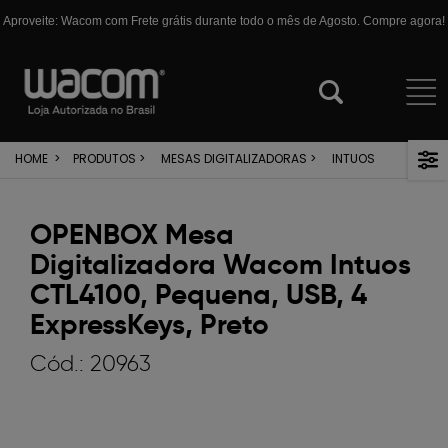
Aproveite: Wacom com Frete grátis durante todo o mês de Agosto. Compre agora!
HOME
>
PRODUTOS
>
MESAS DIGITALIZADORAS
>
INTUOS
OPENBOX Mesa
Digitalizadora Wacom Intuos
CTL4100, Pequena, USB, 4
ExpressKeys, Preto
Cód.:
20963