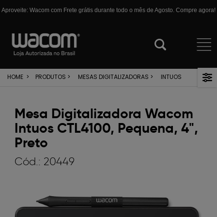
Aproveite: Wacom com Frete grátis durante todo o mês de Agosto. Compre agora!
HOME
>
PRODUTOS
>
MESAS DIGITALIZADORAS
>
INTUOS
Mesa Digitalizadora Wacom
Intuos CTL4100, Pequena, 4",
Preto
Cód.:
20449