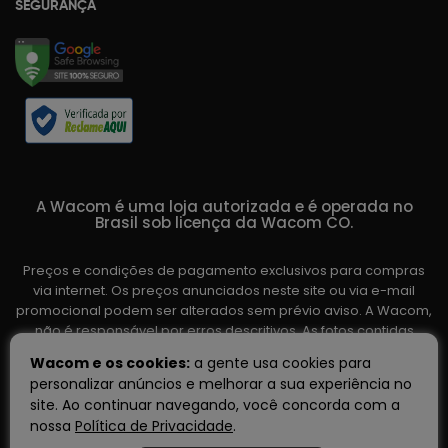
SEGURANÇA
A Wacom é uma loja autorizada e é operada no
Brasil sob licença da Wacom CO.
Preços e condições de pagamento exclusivos para compras
via internet. Os preços anunciados neste site ou via e-mail
promocional podem ser alterados sem prévio aviso. A Wacom,
não é responsável por erros descritivos. As fotos contidas
nesta página são meramente ilustrativas do produto e podem
Wacom e os cookies:
a gente usa cookies para
variar de acordo com o fornecedor/lote do fabricante. Ofertas
personalizar anúncios e melhorar a sua experiência no
válidas até o término de nossos estoques. Vendas sujeitas à
site. Ao continuar navegando, você concorda com a
análise e confirmação de dados.
nossa
Política de Privacidade
.