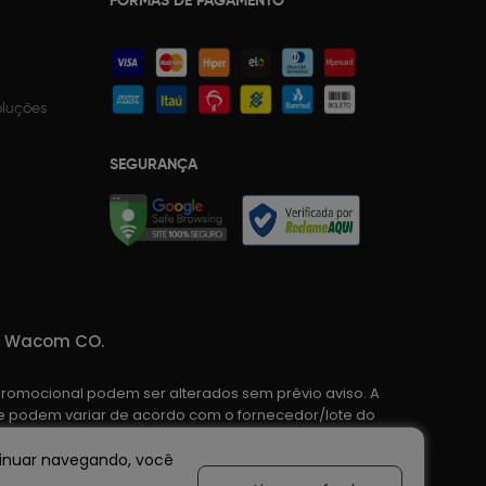
FORMAS DE PAGAMENTO
oluções
SEGURANÇA
da Wacom CO.
promocional podem ser alterados sem prévio aviso. A
o e podem variar de acordo com o fornecedor/lote do
e confirmação de dados.
ntinuar navegando, você