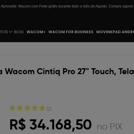
Aproveite: Wacom com Frete grátis durante todo o mês de Agosto. Compre agora!
UTOS
BLOG
WACOM+
WACOM FOR BUSINESS
MOVINKPAD ANDR
 Wacom Cintiq Pro 27" Touch, Tela 4
(2)
R$ 34.168,50
no PIX