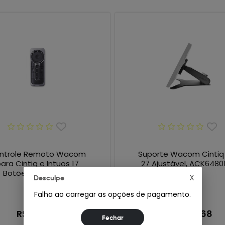
ntrole Remoto Wacom
Suporte Wacom Cintiq
ara Cintiq e Intuos 17
27 Ajustável, ACK6480
Botões ACK411050
X
Desculpe
Falha ao carregar as opções de pagamento.
R$958,29
R$5.333,68