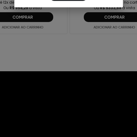
é 12x de
R$97,51
no cartão
Até 12x de
R$542,75
no car
Ou
R$ 958,29
à vista
Ou
R$ 5333,68
à vista
COMPRAR
COMPRAR
ADICIONAR AO CARRINHO
ADICIONAR AO CARRINHO