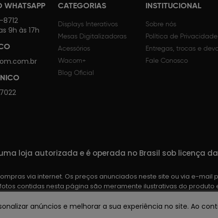
O WHATSAPP
CATEGORIAS
INSTITUCIONAL
4-8712
Displays Interativos
Sobre nós
as 9h às 17h
Mesas Digitalizadoras
Política de Privacidade
SCO
Acessórios
Entregas, trocas e dev
om.com.br
Wacom+
Fale Conosco
Blog Oficial
CNICO
 7022
ma loja autorizada e é operada no Brasil sob licença 
mpras via internet. Os preços anunciados neste site ou via e-mail 
 fotos contidas nesta página são meramente ilustrativas do produt
lidas até o término de nossos estoques. Vendas sujeitas à análise 
onalizar anúncios e melhorar a sua experiência no site. Ao co