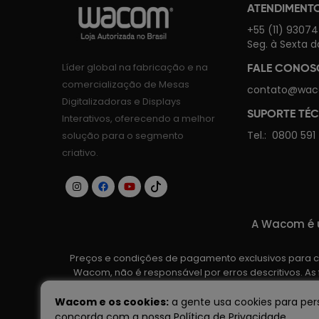
ATENDIMENT
+55 (11) 9307
Seg. à Sexta d
Líder global na fabricação e na
FALE CONO
comercialização de Mesas
contato@wac
Digitalizadoras e Displays
SUPORTE TÉ
Interativos, oferecendo a melhor
Tel.:
0800 591
solução para o segmento
criativo.
A Wacom é u
Preços e condições de pagamento exclusivos para co
Wacom, não é responsável por erros descritivos. As
fabricante. Ofertas vá
Wacom e os cookies:
a gente usa cookies para pers
concorda com a nossa
Política de Privacidade
.