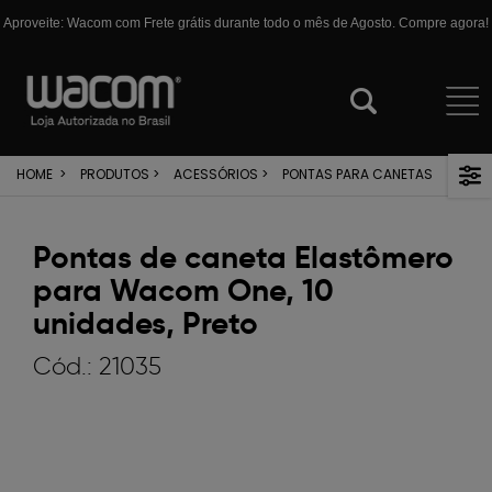
Aproveite: Wacom com Frete grátis durante todo o mês de Agosto. Compre agora!
HOME
>
PRODUTOS
>
ACESSÓRIOS
>
PONTAS PARA CANETAS
Pontas de caneta Elastômero
para Wacom One, 10
unidades, Preto
Cód.:
21035