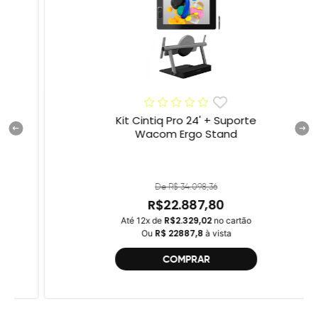
Kit Cintiq Pro 24' + Suporte
Wacom Ergo Stand
De R$ 34.098,36
R$22.887,80
R$2.329,02
Até 12x de
no cartão
R$ 22887,8
Ou
à vista
COMPRAR