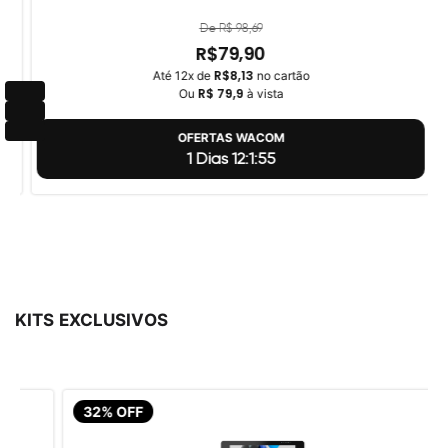
De R$ 98,69
R$79,90
R$8,13
Até 12x de
no cartão
R$ 79,9
Ou
à vista
OFERTAS WACOM
1 Dias 12:1:54
KITS EXCLUSIVOS
32% OFF