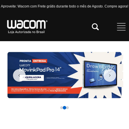
Aproveite: Wacom com Frete grátis durante todo o mês de Agosto. Compre agora!