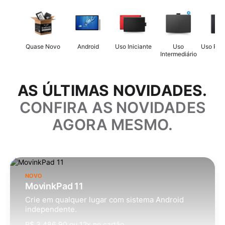
Quase Novo
Android
Uso Iniciante
Uso
Uso Prof
Intermediário
AS ÚLTIMAS NOVIDADES.
CONFIRA AS NOVIDADES
AGORA MESMO.
NOVO
MovinkPad 11
Crie em qualquer lugar com sistema Android
independente.
R$ 3.486,90 ou 12x no cartão