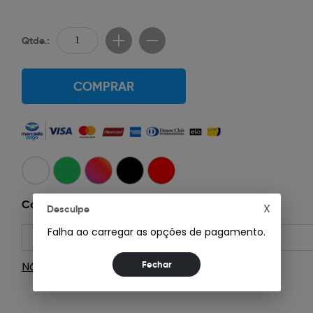
Qtde.:
COMPRAR
Consultar Frete:
X
Desculpe
Falha ao carregar as opções de pagamento.
Não sei meu CEP