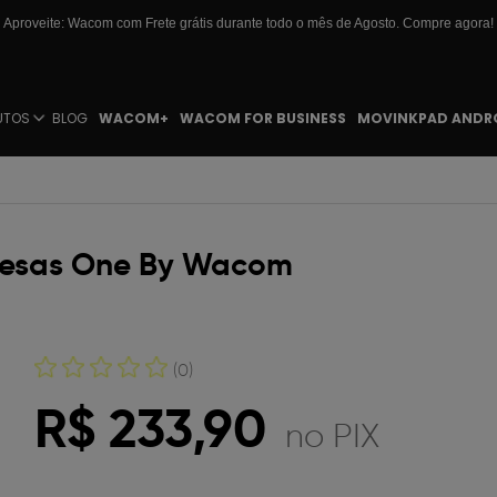
Aproveite: Wacom com Frete grátis durante todo o mês de Agosto. Compre agora!
UTOS
BLOG
WACOM+
WACOM FOR BUSINESS
MOVINKPAD ANDR
esas One By Wacom
(0)
R$ 233,90
no PIX