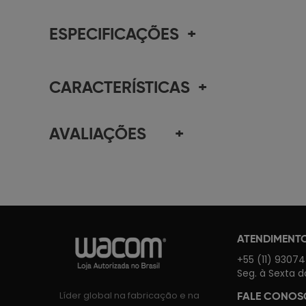
ESPECIFICAÇÕES
+
CARACTERÍSTICAS
+
AVALIAÇÕES
+
ATENDIMENT
+55 (11) 9307
Seg. à Sexta d
Líder global na fabricação e na
FALE CONO