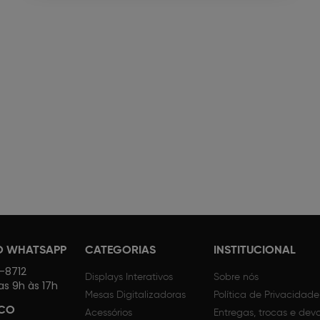
O WHATSAPP
CATEGORIAS
INSTITUCIONAL
4-8712
Displays Interativos
Sobre nós
as 9h às 17h
Mesas Digitalizadoras
Política de Privacidade
SCO
Acessórios
Entregas, trocas e dev