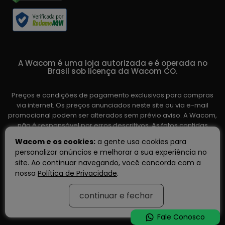
A Wacom é uma loja autorizada e é operada no
Brasil sob licença da Wacom CO.
Preços e condições de pagamento exclusivos para compras
via internet. Os preços anunciados neste site ou via e-mail
promocional podem ser alterados sem prévio aviso. A Wacom,
não é responsável por erros descritivos. As fotos contidas
nesta página são meramente ilustrativas do produto e podem
Wacom e os cookies:
a gente usa cookies para
variar de acordo com o fornecedor/lote do fabricante. Ofertas
personalizar anúncios e melhorar a sua experiência no
válidas até o término de nossos estoques. Vendas sujeitas à
site. Ao continuar navegando, você concorda com a
análise e confirmação de dados.
nossa
Política de Privacidade
.
continuar e fechar
Tecnologia:
OpenK
Fale Conosco