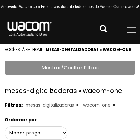
Aproveite: Wacom com Frete grátis durante todo o mês de Agosto. Compre agora!
VOCÊ ESTÁ EM:
HOME
.
MESAS-DIGITALIZADORAS » WACOM-ONE
Mostrar/Ocultar Filtros
mesas-digitalizadoras » wacom-one
Filtros:
mesas-digitalizadoras
wacom-one
Ordernar por