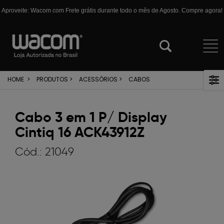
Aproveite: Wacom com Frete grátis durante todo o mês de Agosto. Compre agora!
HOME
>
PRODUTOS
>
ACESSÓRIOS
>
CABOS
Cabo 3 em 1 P/ Display
Cintiq 16 ACK43912Z
Cód.:
21049