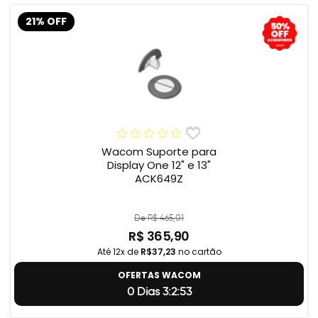
21% OFF
Wacom Suporte para
Display One 12" e 13"
ACK649Z
De R$ 465,01
R$ 365,90
Até 12x de
R$37,23
no cartão
OFERTAS WACOM
0 Dias 3:2:52