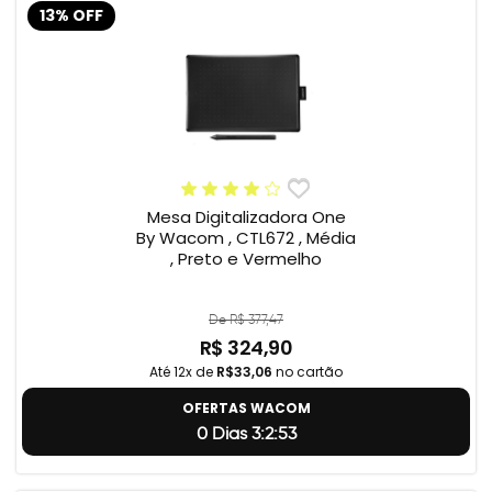
13% OFF
Mesa Digitalizadora One
By Wacom , CTL672 , Média
, Preto e Vermelho
De R$ 377,47
R$ 324,90
Até 12x de
R$33,06
no cartão
OFERTAS WACOM
0 Dias 3:2:52