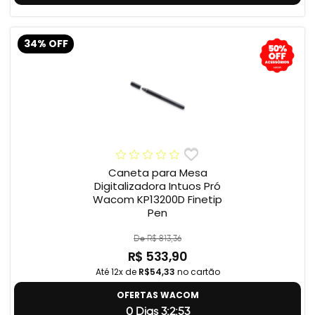
34% OFF
Caneta para Mesa
Digitalizadora Intuos Pró
Wacom KP13200D Finetip
Pen
De R$ 813,36
R$ 533,90
Até 12x de
R$54,33
no cartão
OFERTAS WACOM
0 Dias 3:2:52