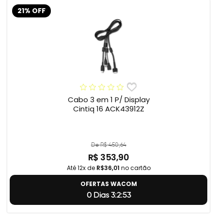
21% OFF
Cabo 3 em 1 P/ Display
Cintiq 16 ACK43912Z
De R$ 450,64
R$ 353,90
Até 12x de
R$36,01
no cartão
OFERTAS WACOM
0 Dias 3:2:52