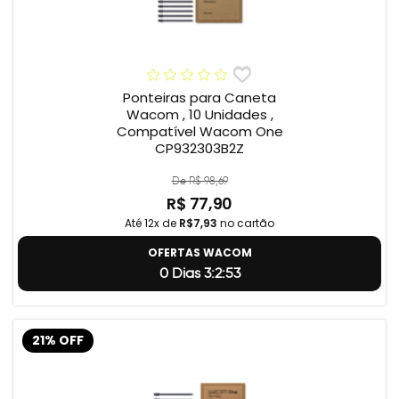
Ponteiras para Caneta
Wacom , 10 Unidades ,
Compatível Wacom One
CP932303B2Z
De R$ 98,69
R$ 77,90
Até 12x de
R$7,93
no cartão
OFERTAS WACOM
0 Dias 3:2:52
21% OFF