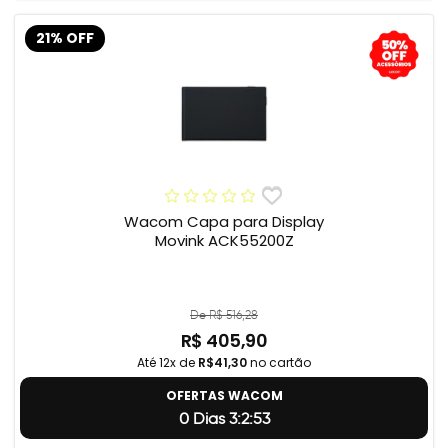
21% OFF
Wacom Capa para Display
Movink ACK55200Z
De R$ 516,28
R$ 405,90
Até 12x de
R$41,30
no cartão
OFERTAS WACOM
0 Dias 3:2:52