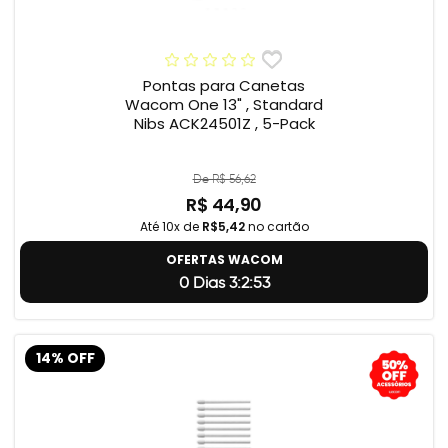
Pontas para Canetas
Wacom One 13" , Standard
Nibs ACK24501Z , 5-Pack
De R$ 56,62
R$ 44,90
Até 10x de
R$5,42
no cartão
OFERTAS WACOM
0 Dias 3:2:52
14% OFF