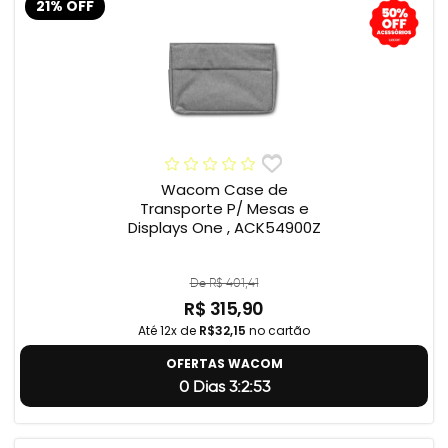
21% OFF
Wacom Case de
Transporte P/ Mesas e
Displays One , ACK54900Z
De R$ 401,41
R$ 315,90
Até 12x de
R$32,15
no cartão
OFERTAS WACOM
0 Dias 3:2:52