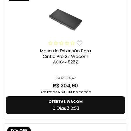
Mesa de Extensão Para
Cintiq Pro 27 Wacom
ACK44826Z
De R$ 387,42
R$ 304,90
Até 12x de
R$31,03
no cartão
OFERTAS WACOM
0 Dias 3:2:52
13% OFF