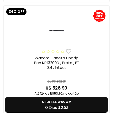
34% OFF
Wacom Caneta Finetip
Pen KP13200D , Preto , FT
0.4 , Intous
De R$ 802,68
R$ 526,90
Até 12x de
R$53,62
no cartão
OFERTAS WACOM
0 Dias 3:2:52