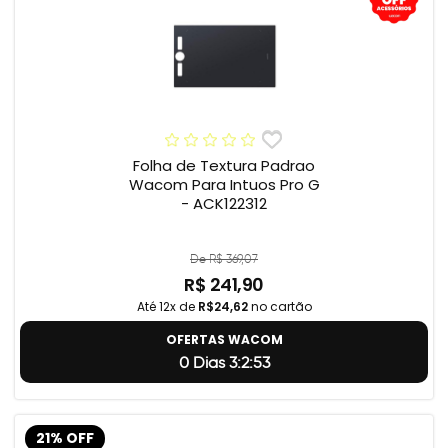
Folha de Textura Padrao
Wacom Para Intuos Pro G
- ACK122312
De R$ 369,07
R$ 241,90
Até 12x de
R$24,62
no cartão
OFERTAS WACOM
0 Dias 3:2:52
21% OFF