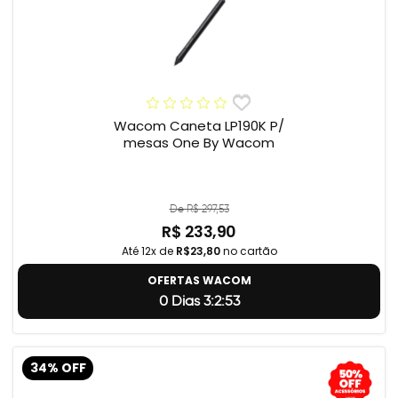
Wacom Caneta LP190K P/
mesas One By Wacom
De R$ 297,53
R$ 233,90
Até 12x de
R$23,80
no cartão
OFERTAS WACOM
0 Dias 3:2:52
34% OFF