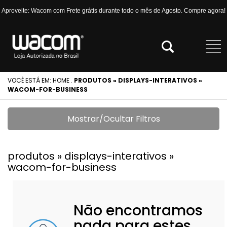
Aproveite: Wacom com Frete grátis durante todo o mês de Agosto. Compre agora!
VOCÊ ESTÁ EM:
HOME
.
PRODUTOS » DISPLAYS-INTERATIVOS »
WACOM-FOR-BUSINESS
Mostrar/Ocultar Filtros
produtos » displays-interativos »
wacom-for-business
Não encontramos
nada para estes