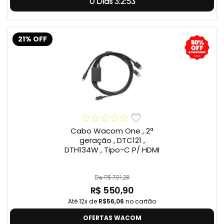
0 Dias 3:2:52
21% OFF
Cabo Wacom One , 2ª
geração , DTC121 ,
DTH134W , Tipo-C P/ HDMI
De R$ 701,28
R$ 550,90
Até 12x de
R$56,06
no cartão
OFERTAS WACOM