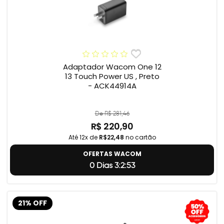
Adaptador Wacom One 12
13 Touch Power US , Preto
- ACK44914A
De R$ 281,46
R$ 220,90
Até 12x de
R$22,48
no cartão
OFERTAS WACOM
0 Dias 3:2:52
21% OFF