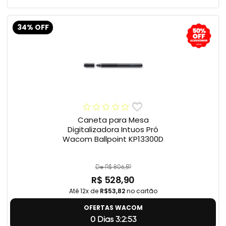
34% OFF
Caneta para Mesa
Digitalizadora Intuos Pró
Wacom Ballpoint KP13300D
De R$ 806,59
R$ 528,90
Até 12x de
R$53,82
no cartão
OFERTAS WACOM
0 Dias 3:2:52