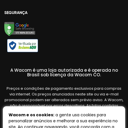
SEGURANÇA
A Wacom é uma loja autorizada e é operada no
Brasil sob licença da Wacom CO.
Preços e condições de pagamento exclusivos para compras
via internet. Os preços anunciados neste site ou via e-mail
promocional podem ser alterados sem prévio aviso. A Wacom,
não é responsável por erros descritivos. As fotos contidas
nesta página são meramente ilustrativas do produto e podem
Wacom e os cookies:
a gente usa cookies para
variar de acordo com o fornecedor/lote do fabricante. Ofertas
personalizar anúncios e melhorar a sua experiência no
válidas até o término de nossos estoques. Vendas sujeitas à
site. Ao continuar navegando, você concorda com a