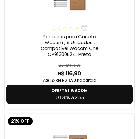
Ponteiras para Caneta
Wacom , 5 Unidades ,
Compatível Wacom One
CP91300B2Z , Preta
De R$ 148,30
R$ 116,90
Até 12x de
R$11,90
no cartão
OFERTAS WACOM
0 Dias 3:2:52
21% OFF