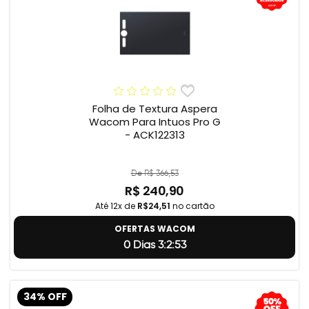
Folha de Textura Aspera
Wacom Para Intuos Pro G
- ACK122313
De R$ 366,53
R$ 240,90
Até 12x de
R$24,51
no cartão
OFERTAS WACOM
0 Dias 3:2:52
34% OFF