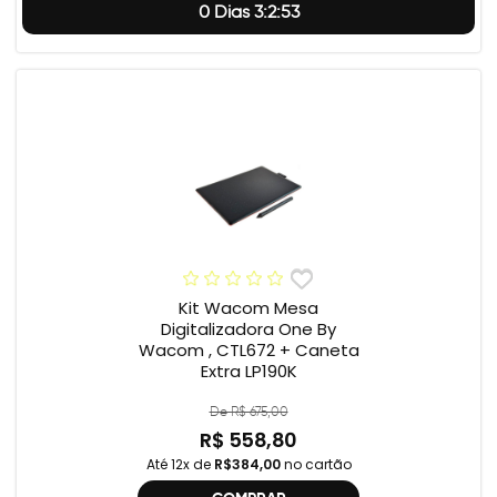
0 Dias 3:2:52
Kit Wacom Mesa
Digitalizadora One By
Wacom , CTL672 + Caneta
Extra LP190K
De R$ 675,00
R$ 558,80
Até 12x de
R$384,00
no cartão