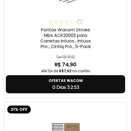
Pontas Wacom Stroke
Nibs ACK20002 para
Canetas Intuos , Intuos
Pro , Cintiq Pró , 5-Pack
De R$ 95,52
R$ 74,90
Até 12x de
R$7,62
no cartão
OFERTAS WACOM
0 Dias 3:2:52
21% OFF