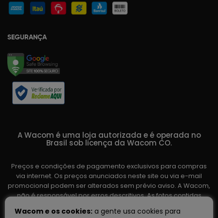
SEGURANÇA
A Wacom é uma loja autorizada e é operada no
Brasil sob licença da Wacom CO.
Preços e condições de pagamento exclusivos para compras
via internet. Os preços anunciados neste site ou via e-mail
promocional podem ser alterados sem prévio aviso. A Wacom,
não é responsável por erros descritivos. As fotos contidas
nesta página são meramente ilustrativas do produto e podem
Wacom e os cookies:
a gente usa cookies para
variar de acordo com o fornecedor/lote do fabricante. Ofertas