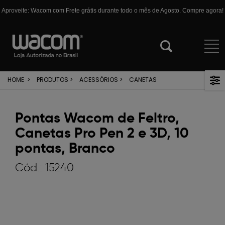
Aproveite: Wacom com Frete grátis durante todo o mês de Agosto. Compre agora!
HOME
>
PRODUTOS
>
ACESSÓRIOS
>
CANETAS
Pontas Wacom de Feltro,
Canetas Pro Pen 2 e 3D, 10
pontas, Branco
Cód.:
15240