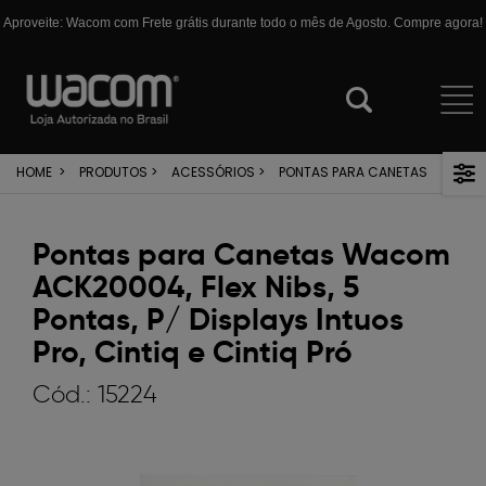
Aproveite: Wacom com Frete grátis durante todo o mês de Agosto. Compre agora!
HOME
>
PRODUTOS
>
ACESSÓRIOS
>
PONTAS PARA CANETAS
Pontas para Canetas Wacom
ACK20004, Flex Nibs, 5
Pontas, P/ Displays Intuos
Pro, Cintiq e Cintiq Pró
Cód.:
15224