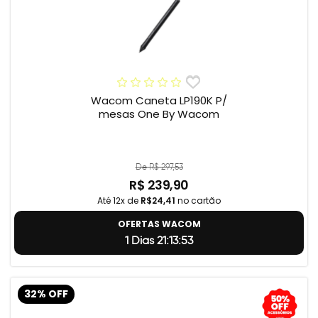
Wacom Caneta LP190K P/
mesas One By Wacom
De R$ 297,53
R$ 239,90
Até 12x de
R$24,41
no cartão
OFERTAS WACOM
1 Dias 21:13:52
32% OFF