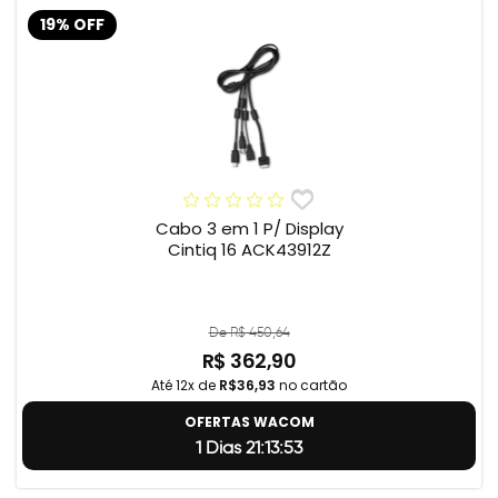
19% OFF
Cabo 3 em 1 P/ Display
Cintiq 16 ACK43912Z
De R$ 450,64
R$ 362,90
Até 12x de
R$36,93
no cartão
OFERTAS WACOM
1 Dias 21:13:52