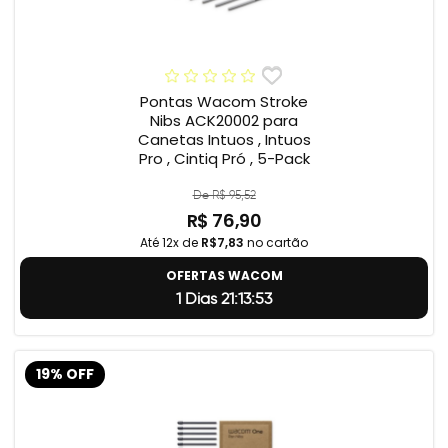
Pontas Wacom Stroke
Nibs ACK20002 para
Canetas Intuos , Intuos
Pro , Cintiq Pró , 5-Pack
De R$ 95,52
R$ 76,90
Até 12x de
R$7,83
no cartão
OFERTAS WACOM
1 Dias 21:13:52
19% OFF