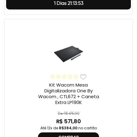
1 Dias 21:13:52
Kit Wacom Mesa
Digitalizadora One By
Wacom , CTL672 + Caneta
Extra LP190K
De R$ 675,00
R$ 571,80
Até 12x de
R$384,00
no cartão