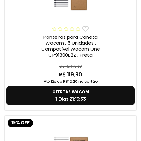
Ponteiras para Caneta
Wacom , 5 Unidades ,
Compatível Wacom One
CP91300B2Z , Preta
De R$ 148,30
R$ 119,90
Até 12x de
R$12,20
no cartão
OFERTAS WACOM
1 Dias 21:13:52
19% OFF