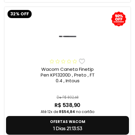
32% OFF
Wacom Caneta Finetip
Pen KP13200D , Preto , FT
0.4 , Intous
De R$ 802,68
R$ 538,90
Até 12x de
R$54,84
no cartão
OFERTAS WACOM
1 Dias 21:13:52