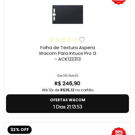
Folha de Textura Aspera
Wacom Para Intuos Pro G
- ACK122313
De R$ 366,53
R$ 246,90
Até 12x de
R$25,12
no cartão
OFERTAS WACOM
1 Dias 21:13:52
32% OFF