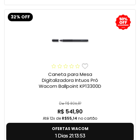
32% OFF
Caneta para Mesa
Digitalizadora Intuos Pró
Wacom Ballpoint KP13300D
De R$ 806,59
R$ 541,90
Até 12x de
R$55,14
no cartão
OFERTAS WACOM
1 Dias 21:13:52