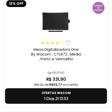
12% OFF
Mesa Digitalizadora One
By Wacom , CTL672 , Média
, Preto e Vermelho
De R$ 377,47
R$ 331,90
Até 12x de
R$33,77
no cartão
OFERTAS WACOM
1 Dias 21:13:52