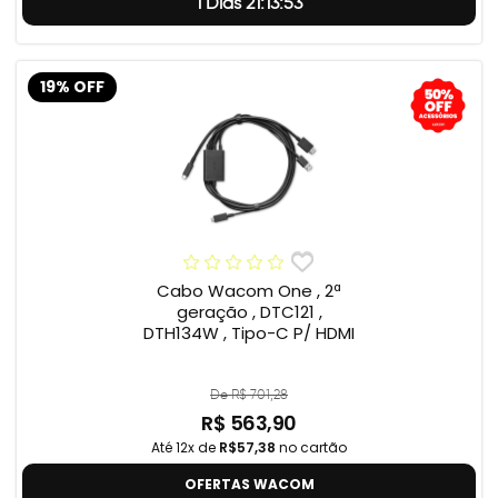
1 Dias 21:13:52
19% OFF
Cabo Wacom One , 2ª
geração , DTC121 ,
DTH134W , Tipo-C P/ HDMI
De R$ 701,28
R$ 563,90
Até 12x de
R$57,38
no cartão
OFERTAS WACOM