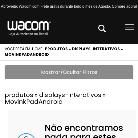
Aproveite: Wacom com Frete grátis durante todo o mês de Agosto. Compre agora!
VOCÊ ESTÁ EM:
HOME
.
PRODUTOS » DISPLAYS-INTERATIVOS »
MOVINKPADANDROID
Mostrar/Ocultar Filtros
produtos » displays-interativos »
MovinkPadAndroid
Não encontramos
nada para estes