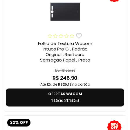
Folha de Textura Wacom
Intuos Pro G , Padrão
Original , Restaura
Sensação Papel , Preto
De R$ 366,53
R$ 246,90
Até 12x de
R$25,12
no cartão
OFERTAS WACOM
1 Dias 21:13:52
32% OFF