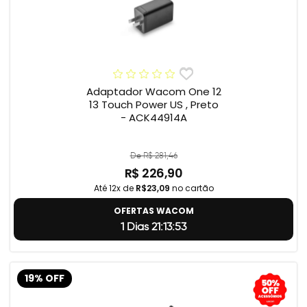
Adaptador Wacom One 12
13 Touch Power US , Preto
- ACK44914A
De R$ 281,46
R$ 226,90
Até 12x de
R$23,09
no cartão
OFERTAS WACOM
1 Dias 21:13:52
19% OFF