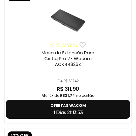
Mesa de Extensão Para
Cintiq Pro 27 Wacom
ACK44826Z
De R$ 387,42
R$ 311,90
Até 12x de
R$31,74
no cartão
OFERTAS WACOM
1 Dias 21:13:52
12% OFF