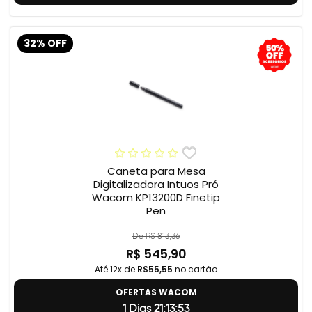
32% OFF
Caneta para Mesa
Digitalizadora Intuos Pró
Wacom KP13200D Finetip
Pen
De R$ 813,36
R$ 545,90
Até 12x de
R$55,55
no cartão
OFERTAS WACOM
1 Dias 21:13:52