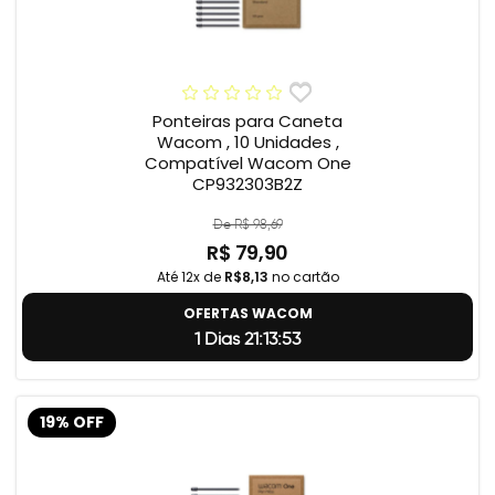
Ponteiras para Caneta
Wacom , 10 Unidades ,
Compatível Wacom One
CP932303B2Z
De R$ 98,69
R$ 79,90
Até 12x de
R$8,13
no cartão
OFERTAS WACOM
1 Dias 21:13:52
19% OFF