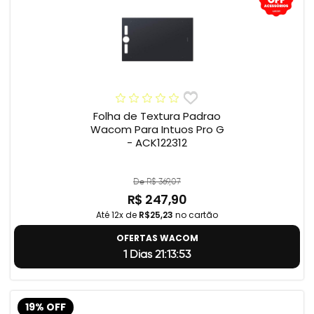
Folha de Textura Padrao
Wacom Para Intuos Pro G
- ACK122312
De R$ 369,07
R$ 247,90
Até 12x de
R$25,23
no cartão
OFERTAS WACOM
1 Dias 21:13:52
19% OFF