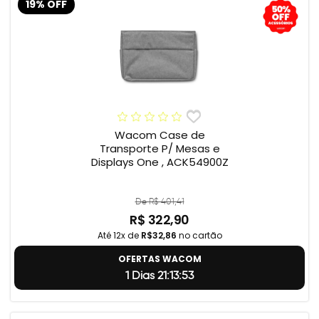
19% OFF
Wacom Case de
Transporte P/ Mesas e
Displays One , ACK54900Z
De R$ 401,41
R$ 322,90
Até 12x de
R$32,86
no cartão
OFERTAS WACOM
1 Dias 21:13:52