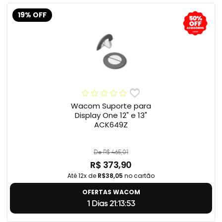
19% OFF
Wacom Suporte para
Display One 12" e 13"
ACK649Z
De R$ 465,01
R$ 373,90
Até 12x de
R$38,05
no cartão
OFERTAS WACOM
1 Dias 21:13:52