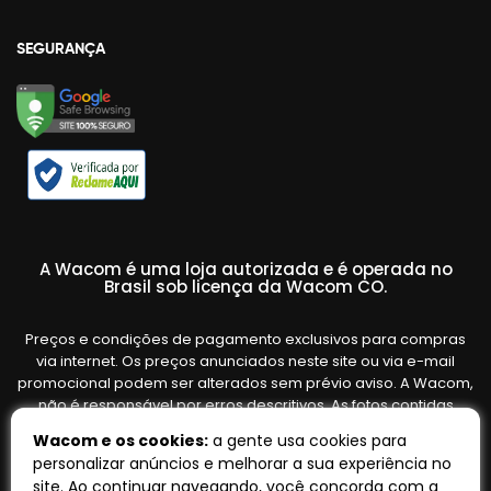
SEGURANÇA
A Wacom é uma loja autorizada e é operada no
Brasil sob licença da Wacom CO.
Preços e condições de pagamento exclusivos para compras
via internet. Os preços anunciados neste site ou via e-mail
promocional podem ser alterados sem prévio aviso. A Wacom,
não é responsável por erros descritivos. As fotos contidas
nesta página são meramente ilustrativas do produto e podem
Wacom e os cookies:
a gente usa cookies para
variar de acordo com o fornecedor/lote do fabricante. Ofertas
personalizar anúncios e melhorar a sua experiência no
válidas até o término de nossos estoques. Vendas sujeitas à
site. Ao continuar navegando, você concorda com a