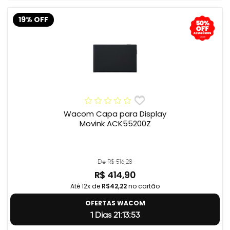
19% OFF
Wacom Capa para Display
Movink ACK55200Z
De R$ 516,28
R$ 414,90
Até 12x de
R$42,22
no cartão
OFERTAS WACOM
1 Dias 21:13:52