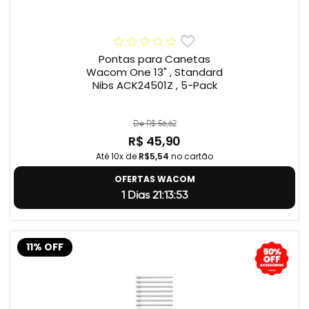
Pontas para Canetas
Wacom One 13" , Standard
Nibs ACK24501Z , 5-Pack
De R$ 56,62
R$ 45,90
Até 10x de
R$5,54
no cartão
OFERTAS WACOM
1 Dias 21:13:52
11% OFF