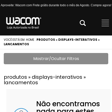
Aproveite: Wacom com Frete grátis durante todo o mês de Agosto. Compre agora!
VOCÊ ESTÁ EM:
HOME
.
PRODUTOS » DISPLAYS-INTERATIVOS »
LANCAMENTOS
Mostrar/Ocultar Filtros
produtos » displays-interativos »
lancamentos
Não encontramos
nada para estes