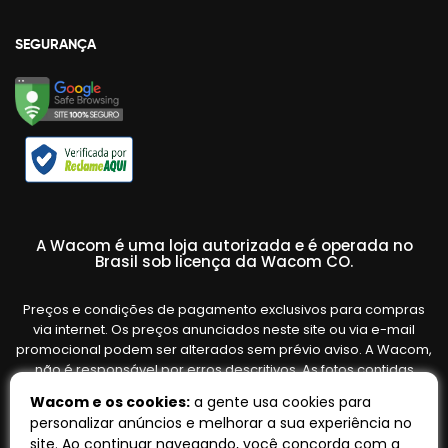
SEGURANÇA
A Wacom é uma loja autorizada e é operada no
Brasil sob licença da Wacom CO.
Preços e condições de pagamento exclusivos para compras
via internet. Os preços anunciados neste site ou via e-mail
promocional podem ser alterados sem prévio aviso. A Wacom,
não é responsável por erros descritivos. As fotos contidas
nesta página são meramente ilustrativas do produto e podem
Wacom e os cookies:
a gente usa cookies para
variar de acordo com o fornecedor/lote do fabricante. Ofertas
personalizar anúncios e melhorar a sua experiência no
válidas até o término de nossos estoques. Vendas sujeitas à
site. Ao continuar navegando, você concorda com a