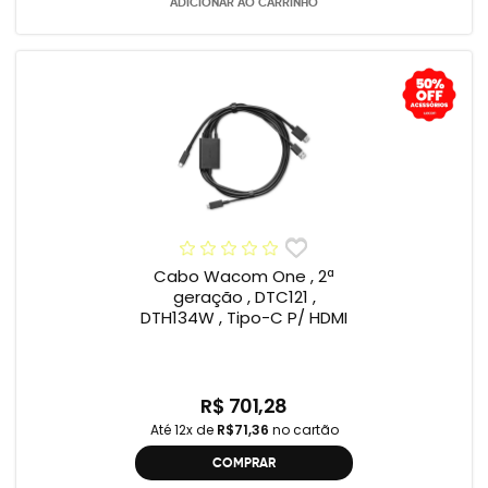
ADICIONAR AO CARRINHO
Cabo Wacom One , 2ª
geração , DTC121 ,
DTH134W , Tipo-C P/ HDMI
R$ 701,28
Até 12x de
R$71,36
no cartão
COMPRAR