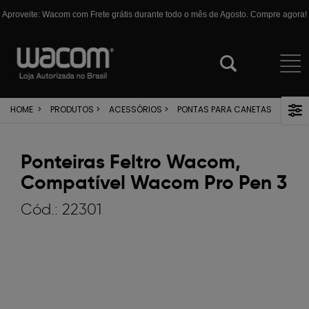
Aproveite: Wacom com Frete grátis durante todo o mês de Agosto. Compre agora!
HOME
>
PRODUTOS
>
ACESSÓRIOS
>
PONTAS PARA CANETAS
Ponteiras Feltro Wacom,
Compatível Wacom Pro Pen 3
Cód.:
22301