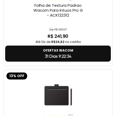
Folha de Textura Padrao
Wacom Para Intuos Pro G
- ACK122312
De R$ 369,07
R$ 241,90
Até 12x de
R$24,62
no cartão
OFERTAS WACOM
31 Dias 9:22:33
13% OFF