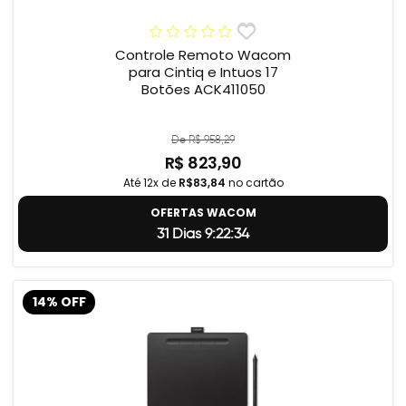
Controle Remoto Wacom
para Cintiq e Intuos 17
Botões ACK411050
De R$ 958,29
R$ 823,90
Até 12x de
R$83,84
no cartão
OFERTAS WACOM
31 Dias 9:22:33
14% OFF