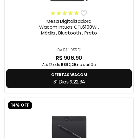
Mesa Digitalizadora
Wacom Intuos CTL6100W ,
Média , Bluetooth , Preto
De R$ 1.055,51
R$ 906,90
Até 12x de
R$92,29
no cartão
OFERTAS WACOM
31 Dias 9:22:33
14% OFF