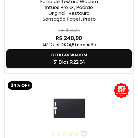
Folha de Textura Wacom
Intuos Pro G , Padrão
Original , Restaura
Sensação Papel , Preto
De R$ 366,53
R$ 240,90
Até 12x de
R$24,51
no cartão
OFERTAS WACOM
31 Dias 9:22:33
34% OFF