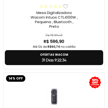
Mesa Digitalizadora
Wacom Intuos CTL4100W ,
Pequena , Bluetooth ,
Preto
De R$ 694,45
R$ 596,90
Até 12x de
R$60,74
no cartão
OFERTAS WACOM
31 Dias 9:22:33
14% OFF