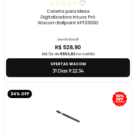
Caneta para Mesa
Digitalizadora Intuos Pró
Wacom Ballpoint KP13300D
De R$ 806,59
R$ 528,90
Até 12x de
R$53,82
no cartão
OFERTAS WACOM
31 Dias 9:22:33
34% OFF