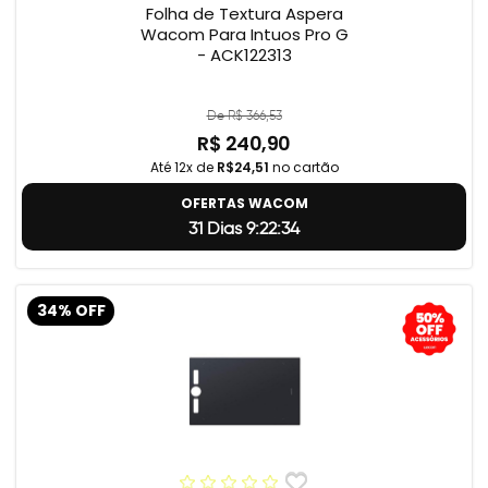
Folha de Textura Aspera
Wacom Para Intuos Pro G
- ACK122313
De R$ 366,53
R$ 240,90
Até 12x de
R$24,51
no cartão
OFERTAS WACOM
31 Dias 9:22:33
34% OFF