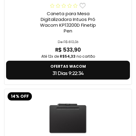
Caneta para Mesa
Digitalizadora Intuos Pró
Wacom KP13200D Finetip
Pen
De R$ 813,36
R$ 533,90
Até 12x de
R$54,33
no cartão
OFERTAS WACOM
31 Dias 9:22:33
14% OFF