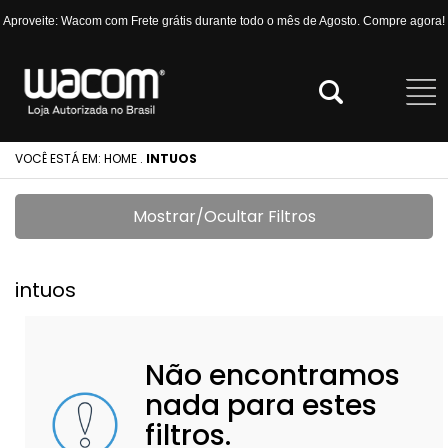
Aproveite: Wacom com Frete grátis durante todo o mês de Agosto. Compre agora!
VOCÊ ESTÁ EM:
HOME
.
INTUOS
Mostrar/Ocultar Filtros
intuos
Não encontramos
nada para estes
filtros.