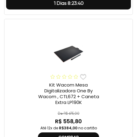
1 Dias 8:23:39
Kit Wacom Mesa
Digitalizadora One By
Wacom , CTL672 + Caneta
Extra LP190K
De R$ 675,00
R$ 558,80
Até 12x de
R$384,00
no cartão