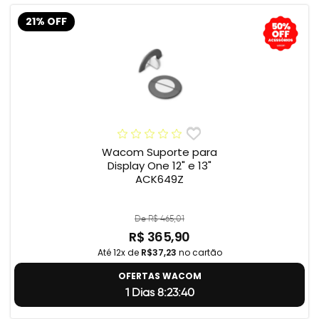
21% OFF
Wacom Suporte para
Display One 12" e 13"
ACK649Z
De R$ 465,01
R$ 365,90
Até 12x de
R$37,23
no cartão
OFERTAS WACOM
1 Dias 8:23:39