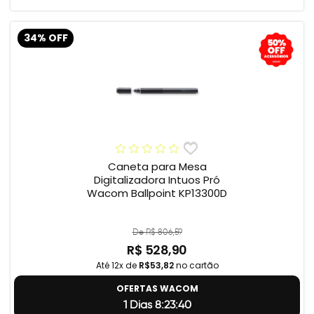
34% OFF
Caneta para Mesa
Digitalizadora Intuos Pró
Wacom Ballpoint KP13300D
De R$ 806,59
R$ 528,90
Até 12x de
R$53,82
no cartão
OFERTAS WACOM
1 Dias 8:23:39