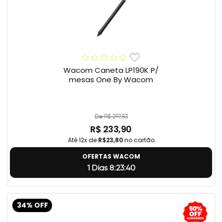
Wacom Caneta LP190K P/
mesas One By Wacom
De R$ 297,53
R$ 233,90
Até 12x de
R$23,80
no cartão
OFERTAS WACOM
1 Dias 8:23:39
34% OFF