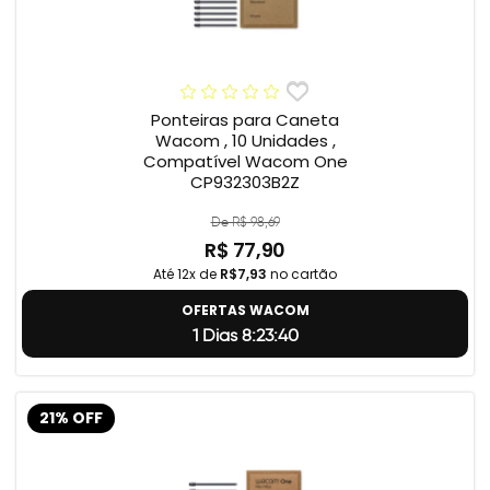
Ponteiras para Caneta
Wacom , 10 Unidades ,
Compatível Wacom One
CP932303B2Z
De R$ 98,69
R$ 77,90
Até 12x de
R$7,93
no cartão
OFERTAS WACOM
1 Dias 8:23:39
21% OFF