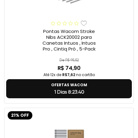
Pontas Wacom Stroke
Nibs ACK20002 para
Canetas Intuos , Intuos
Pro , Cintiq Pró , 5-Pack
De R$ 95,52
R$ 74,90
Até 12x de
R$7,62
no cartão
OFERTAS WACOM
1 Dias 8:23:39
21% OFF