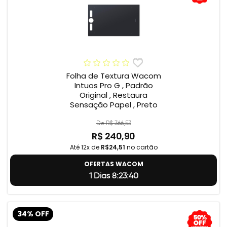
Folha de Textura Wacom
Intuos Pro G , Padrão
Original , Restaura
Sensação Papel , Preto
De R$ 366,53
R$ 240,90
Até 12x de
R$24,51
no cartão
OFERTAS WACOM
1 Dias 8:23:39
34% OFF