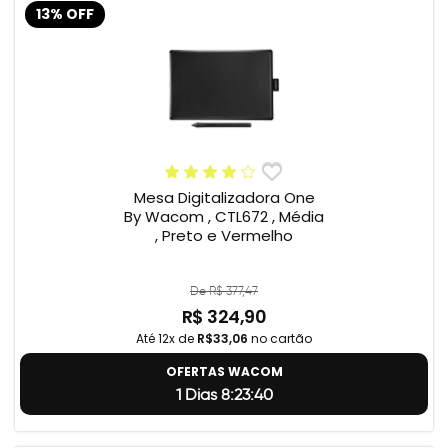
13% OFF
Mesa Digitalizadora One
By Wacom , CTL672 , Média
, Preto e Vermelho
De R$ 377,47
R$ 324,90
Até 12x de
R$33,06
no cartão
OFERTAS WACOM
1 Dias 8:23:39