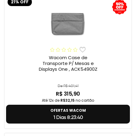
21% OFF
Wacom Case de
Transporte P/ Mesas e
Displays One , ACK54900Z
De R$ 401,41
R$ 315,90
Até 12x de
R$32,15
no cartão
OFERTAS WACOM
1 Dias 8:23:39