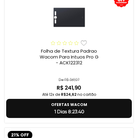
Folha de Textura Padrao
Wacom Para Intuos Pro G
- ACK122312
De R$ 369,07
R$ 241,90
Até 12x de
R$24,62
no cartão
OFERTAS WACOM
1 Dias 8:23:39
21% OFF