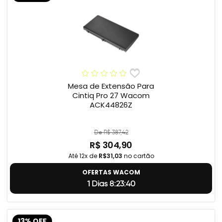
Mesa de Extensão Para
Cintiq Pro 27 Wacom
ACK44826Z
De R$ 387,42
R$ 304,90
Até 12x de
R$31,03
no cartão
OFERTAS WACOM
1 Dias 8:23:39
13% OFF