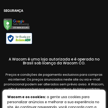
SEGURANÇA
A Wacom é uma loja autorizada e é operada no
Brasil sob licença da Wacom CO.
Preços e condições de pagamento exclusivos para compras
via internet. Os preços anunciados neste site ou via e-mail
promocional podem ser alterados sem prévio aviso. A Wacom,
não é responsável por erros descritivos. As fotos contidas
nesta página são meramente ilustrativas do produto e podem
Wacom e os cookies:
a gente usa cookies para
variar de acordo com o fornecedor/lote do fabricante. Ofertas
personalizar anúncios e melhorar a sua experiência no
válidas até o término de nossos estoques. Vendas sujeitas à
site. Ao continuar navegando, você concorda com a