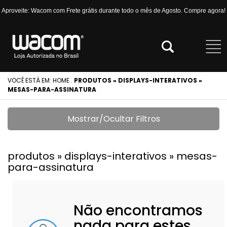
Aproveite: Wacom com Frete grátis durante todo o mês de Agosto. Compre agora!
VOCÊ ESTÁ EM:
HOME
.
PRODUTOS » DISPLAYS-INTERATIVOS »
MESAS-PARA-ASSINATURA
Mostrar/Ocultar Filtros
produtos » displays-interativos » mesas-
para-assinatura
Não encontramos
nada para estes