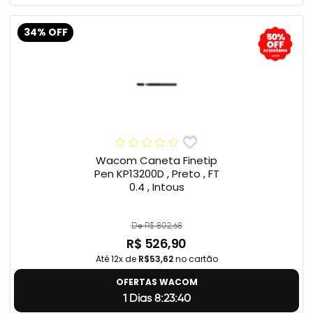
34% OFF
Wacom Caneta Finetip
Pen KP13200D , Preto , FT
0.4 , Intous
De R$ 802,68
R$ 526,90
Até 12x de
R$53,62
no cartão
OFERTAS WACOM
1 Dias 8:23:39