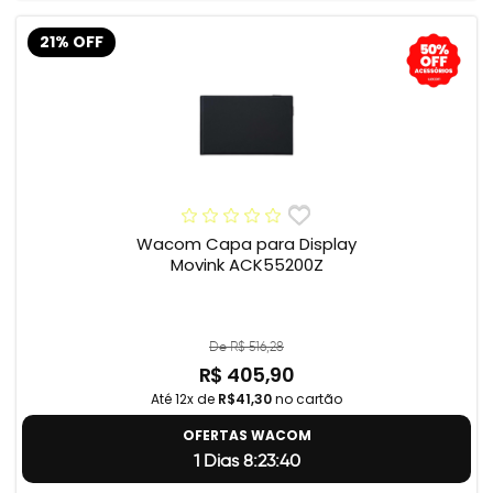
21% OFF
Wacom Capa para Display
Movink ACK55200Z
De R$ 516,28
R$ 405,90
Até 12x de
R$41,30
no cartão
OFERTAS WACOM
1 Dias 8:23:39