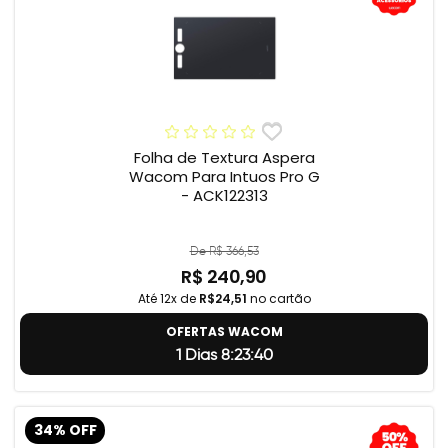
Folha de Textura Aspera
Wacom Para Intuos Pro G
- ACK122313
De R$ 366,53
R$ 240,90
Até 12x de
R$24,51
no cartão
OFERTAS WACOM
1 Dias 8:23:39
34% OFF