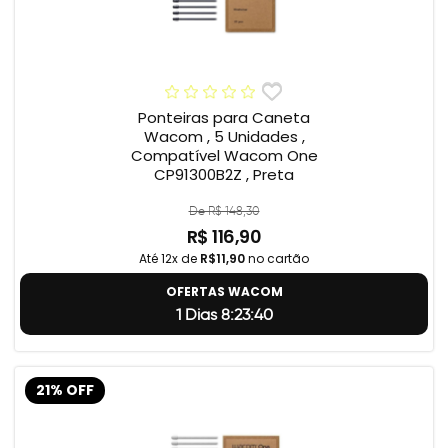
Ponteiras para Caneta
Wacom , 5 Unidades ,
Compatível Wacom One
CP91300B2Z , Preta
De R$ 148,30
R$ 116,90
Até 12x de
R$11,90
no cartão
OFERTAS WACOM
1 Dias 8:23:39
21% OFF