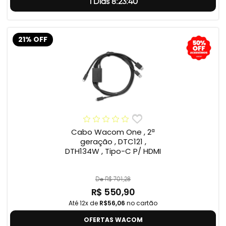
1 Dias 8:23:39
21% OFF
Cabo Wacom One , 2ª
geração , DTC121 ,
DTH134W , Tipo-C P/ HDMI
De R$ 701,28
R$ 550,90
Até 12x de
R$56,06
no cartão
OFERTAS WACOM