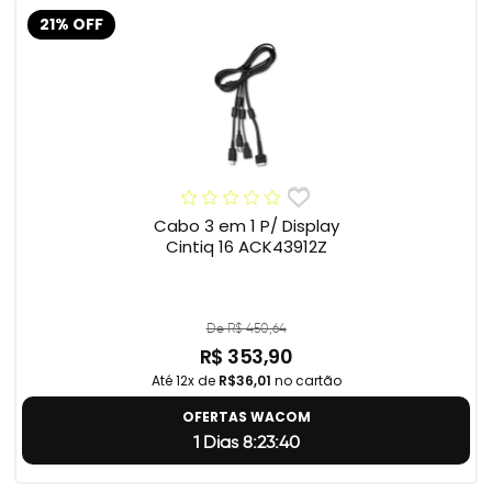
21% OFF
Cabo 3 em 1 P/ Display
Cintiq 16 ACK43912Z
De R$ 450,64
R$ 353,90
Até 12x de
R$36,01
no cartão
OFERTAS WACOM
1 Dias 8:23:39