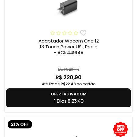
Adaptador Wacom One 12
13 Touch Power US , Preto
- ACK44914A
De R$ 281,46
R$ 220,90
Até 12x de
R$22,48
no cartão
OFERTAS WACOM
1 Dias 8:23:39
21% OFF