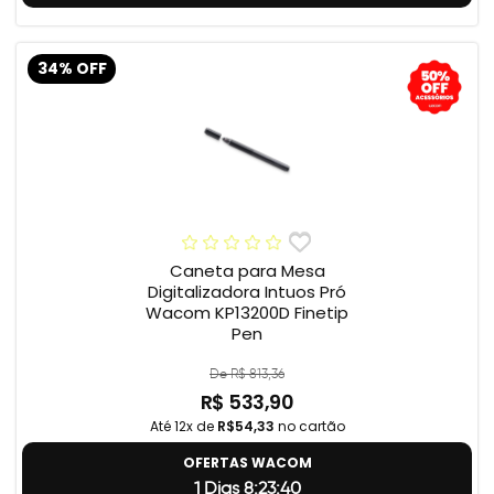
34% OFF
Caneta para Mesa
Digitalizadora Intuos Pró
Wacom KP13200D Finetip
Pen
De R$ 813,36
R$ 533,90
Até 12x de
R$54,33
no cartão
OFERTAS WACOM
1 Dias 8:23:39