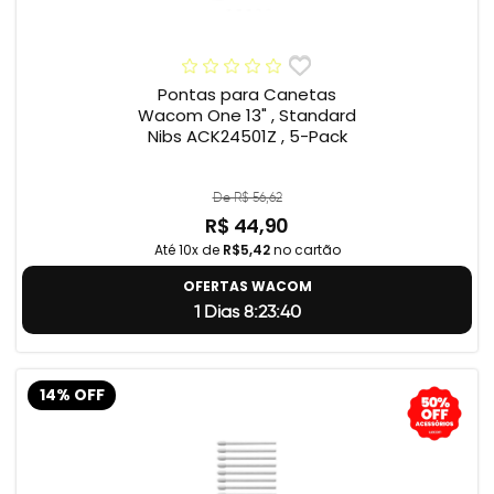
Pontas para Canetas
Wacom One 13" , Standard
Nibs ACK24501Z , 5-Pack
De R$ 56,62
R$ 44,90
Até 10x de
R$5,42
no cartão
OFERTAS WACOM
1 Dias 8:23:39
14% OFF