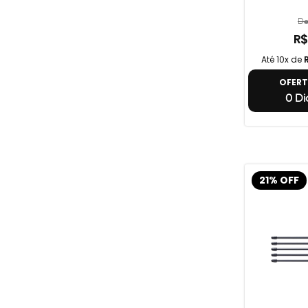
De
R$
Até 10x de
OFER
0 Dia
21% OFF