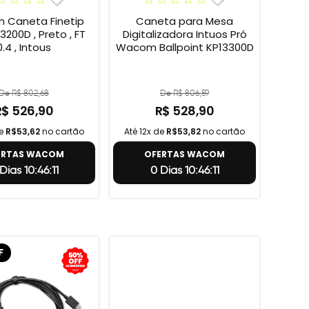
Caneta Finetip
Caneta para Mesa
3200D , Preto , FT
Digitalizadora Intuos Pró
0.4 , Intous
Wacom Ballpoint KP13300D
De R$ 802,68
De R$ 806,59
R$ 526,90
R$ 528,90
de
R$53,62
no cartão
Até 12x de
R$53,82
no cartão
ERTAS WACOM
OFERTAS WACOM
Dias 10:46:10
0 Dias 10:46:10
F