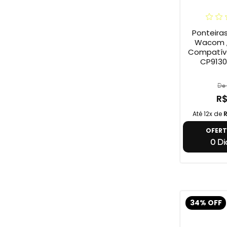
Ponteira
Wacom ,
Compatív
CP9130
De 
R$
Até 12x de
R
OFER
0 Dia
34% OFF