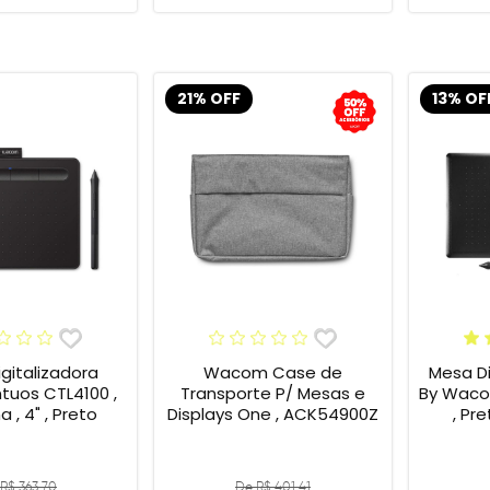
21% OFF
13% OF
gitalizadora
Wacom Case de
Mesa Di
tuos CTL4100 ,
Transporte P/ Mesas e
By Wacom
 , 4" , Preto
Displays One , ACK54900Z
, Pr
R$ 363,70
De R$ 401,41