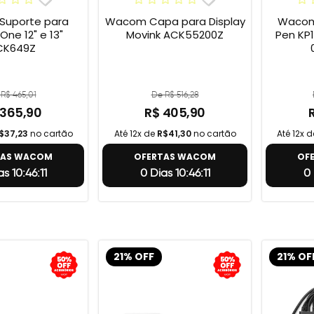
uporte para
Wacom Capa para Display
Wacom 
e 12" e 13"
Movink ACK55200Z
Pen KP1
CK649Z
R$ 465,01
De R$ 516,28
 365,90
R$ 405,90
$37,23
no cartão
Até 12x de
R$41,30
no cartão
Até 12x 
TAS WACOM
OFERTAS WACOM
OF
s 10:46:10
0 Dias 10:46:10
0 
21% OFF
21% OF