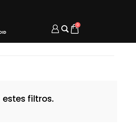
0
OID
stes filtros.