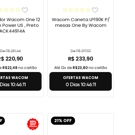
or Wacom One 12
Wacom Caneta LP190K P/
h Power US , Preto
mesas One By Wacom
 ACK44914A
De R$ 281,46
De R$ 297,53
R$ 220,90
R$ 233,90
de
R$22,48
no cartão
Até 12x de
R$23,80
no cartão
ERTAS WACOM
OFERTAS WACOM
Dias 10:46:10
0 Dias 10:46:10
F
21% OFF