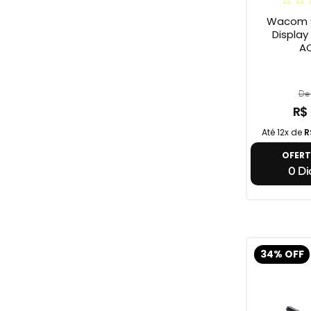
Wacom S
Display On
A
De 
R$
Até 12x de
R
OFER
0 Dia
34% OFF