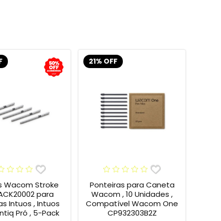
F
21% OFF
s Wacom Stroke
Ponteiras para Caneta
 ACK20002 para
Wacom , 10 Unidades ,
s Intuos , Intuos
Compatível Wacom One
intiq Pró , 5-Pack
CP932303B2Z