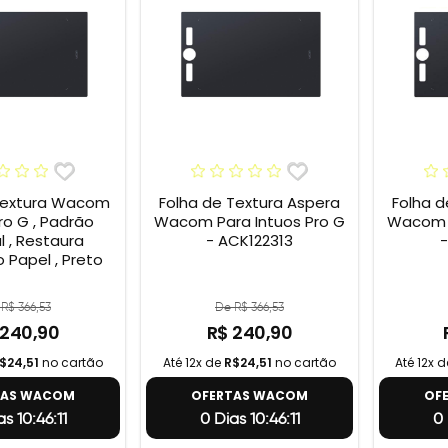
Textura Wacom
Folha de Textura Aspera
Folha d
ro G , Padrão
Wacom Para Intuos Pro G
Wacom P
l , Restaura
- ACK122313
-
 Papel , Preto
R$ 366,53
De R$ 366,53
 240,90
R$ 240,90
$24,51
no cartão
Até 12x de
R$24,51
no cartão
Até 12x 
TAS WACOM
OFERTAS WACOM
OF
s 10:46:10
0 Dias 10:46:10
0 