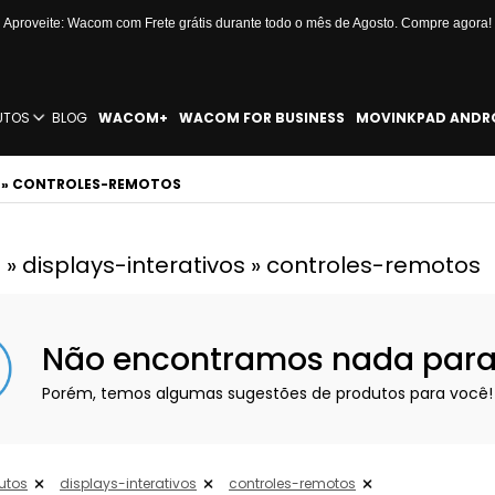
Aproveite: Wacom com Frete grátis durante todo o mês de Agosto. Compre agora!
UTOS
BLOG
WACOM+
WACOM FOR BUSINESS
MOVINKPAD ANDR
S » CONTROLES-REMOTOS
 » displays-interativos » controles-remotos
Não encontramos nada para e
Porém, temos algumas sugestões de produtos para você!
utos
displays-interativos
controles-remotos