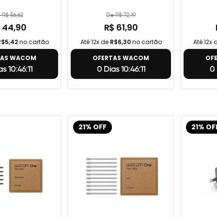
 R$ 56,62
De R$ 72,19
 44,90
R$ 61,90
R$5,42
no cartão
Até 12x de
R$6,30
no cartão
Até 12x 
TAS WACOM
OFERTAS WACOM
OF
s 10:46:10
0 Dias 10:46:10
0 
21% OFF
21% OF