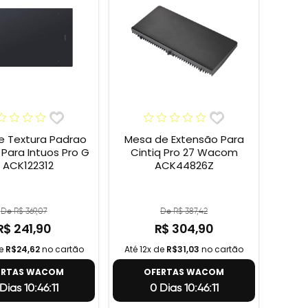
e Textura Padrao
Mesa de Extensão Para
ara Intuos Pro G
Cintiq Pro 27 Wacom
 ACK122312
ACK44826Z
De R$ 369,07
De R$ 387,42
R$ 241,90
R$ 304,90
de
R$24,62
no cartão
Até 12x de
R$31,03
no cartão
ERTAS WACOM
OFERTAS WACOM
Dias 10:46:10
0 Dias 10:46:10