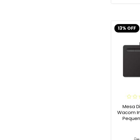
13% OFF
Mesa Di
Wacom In
Pequena
De 