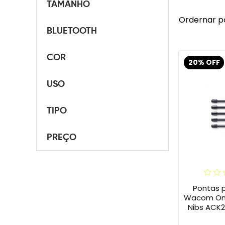
TAMANHO
Ordernar p
BLUETOOTH
COR
20% OFF
USO
TIPO
PREÇO
Pontas 
Wacom One 
Nibs ACK2