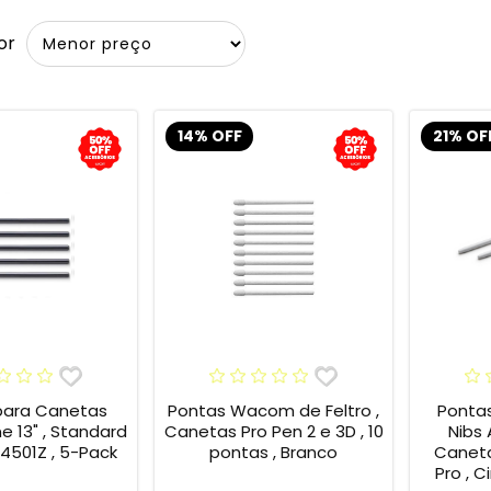
or
14% OFF
21% OF
para Canetas
Pontas Wacom de Feltro ,
Ponta
13" , Standard
Canetas Pro Pen 2 e 3D , 10
Nibs
4501Z , 5-Pack
pontas , Branco
Caneta
Pro , C