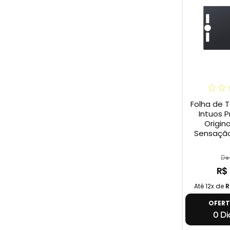
Folha de 
Intuos P
Origina
Sensação
De 
R$
Até 12x de
R
OFER
0 Dia