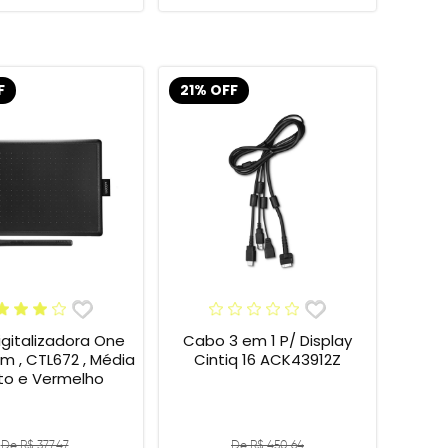
F
21% OFF
gitalizadora One
Cabo 3 em 1 P/ Display
 , CTL672 , Média
Cintiq 16 ACK43912Z
eto e Vermelho
De R$ 377,47
De R$ 450,64