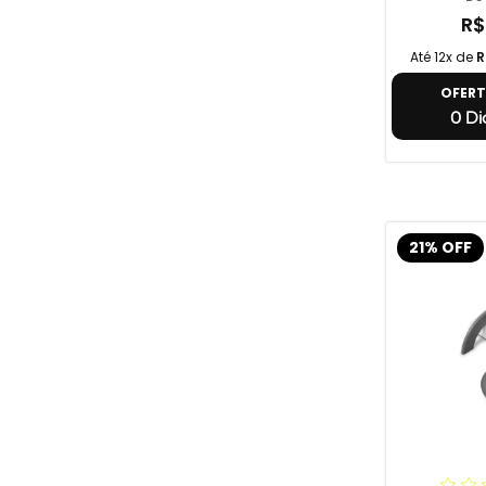
R$
Até 12x de
R
OFER
0 Dia
21% OFF