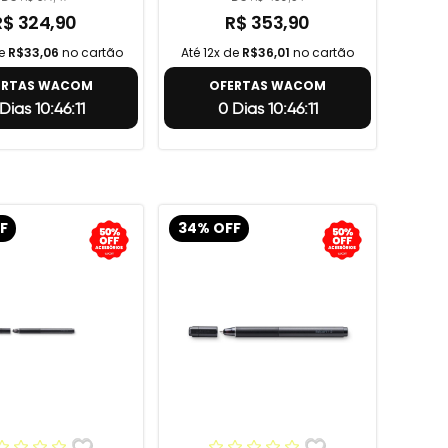
R$ 324,90
R$ 353,90
de
R$33,06
no cartão
Até 12x de
R$36,01
no cartão
ERTAS WACOM
OFERTAS WACOM
Dias 10:46:10
0 Dias 10:46:10
F
34% OFF