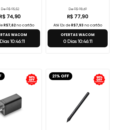
De R$ 95,52
De R$ 98,69
R$ 74,90
R$ 77,90
de
R$7,62
no cartão
Até 12x de
R$7,93
no cartão
ERTAS WACOM
OFERTAS WACOM
Dias 10:46:10
0 Dias 10:46:10
F
21% OFF