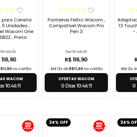
s para Caneta
Ponteiras Feltro Wacom ,
Adaptad
 5 Unidades ,
Compatível Wacom Pro
13 Touc
el Wacom One
Pen 3
-
0B2Z , Preta
R$ 148,30
De R$ 148,30
 116,90
R$ 116,90
$11,90
no cartão
Até 12x de
R$11,90
no cartão
Até 12x 
TAS WACOM
OFERTAS WACOM
OF
s 10:46:10
0 Dias 10:46:10
0 
34% OFF
34% OF