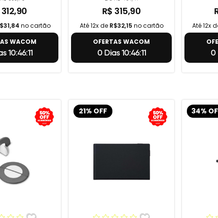
 312,90
R$ 315,90
$31,84
no cartão
Até 12x de
R$32,15
no cartão
Até 12x 
TAS WACOM
OFERTAS WACOM
OF
s 10:46:10
0 Dias 10:46:10
0 
21% OFF
34% OF