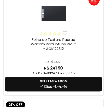
Folha de Textura Padrao
Wacom Para Intuos Pro G
- ACK122312
De R$ 369,07
R$ 241,90
Até 12x de
R$24,62
no cartão
OFERTAS WACOM
-1 Dias -1:-4:-15
21% OFF