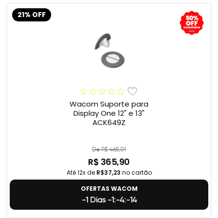
21% OFF
Wacom Suporte para
Display One 12" e 13"
ACK649Z
De R$ 465,01
R$ 365,90
Até 12x de
R$37,23
no cartão
OFERTAS WACOM
-1 Dias -1:-4:-15