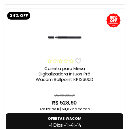
34% OFF
Caneta para Mesa
Digitalizadora Intuos Pró
Wacom Ballpoint KP13300D
De R$ 806,59
R$ 528,90
Até 12x de
R$53,82
no cartão
OFERTAS WACOM
-1 Dias -1:-4:-15