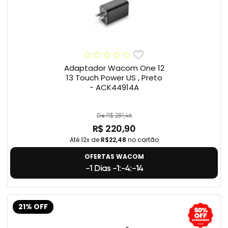
Adaptador Wacom One 12
13 Touch Power US , Preto
- ACK44914A
De R$ 281,46
R$ 220,90
Até 12x de
R$22,48
no cartão
OFERTAS WACOM
-1 Dias -1:-4:-15
21% OFF