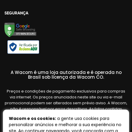
SEGURANÇA
A Wacom é uma loja autorizada e é operada no
Brasil sob licença da Wacom CO.
Preços e condições de pagamento exclusivos para compras
via internet. Os preços anunciados neste site ou via e-mail
promocional podem ser alterados sem prévio aviso. A Wacom,
não é responsável por erros descritivos. As fotos contidas
nesta página são meramente ilustrativas do produto e podem
Wacom e os cookies:
a gente usa cookies para
variar de acordo com o fornecedor/lote do fabricante. Ofertas
personalizar anúncios e melhorar a sua experiência no
válidas até o término de nossos estoques. Vendas sujeitas à
site. Ao continuar navegando, você concorda com a