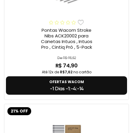
Pontas Wacom Stroke
Nibs ACK20002 para
Canetas Intuos , Intuos
Pro , Cintiq Pró , 5-Pack
De R$ 95,52
R$ 74,90
Até 12x de
R$7,62
no cartão
OFERTAS WACOM
-1 Dias -1:-4:-15
21% OFF