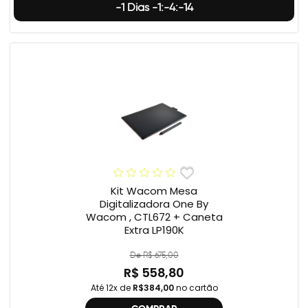
-1 Dias -1:-4:-15
Kit Wacom Mesa
Digitalizadora One By
Wacom , CTL672 + Caneta
Extra LP190K
De R$ 675,00
R$ 558,80
Até 12x de
R$384,00
no cartão