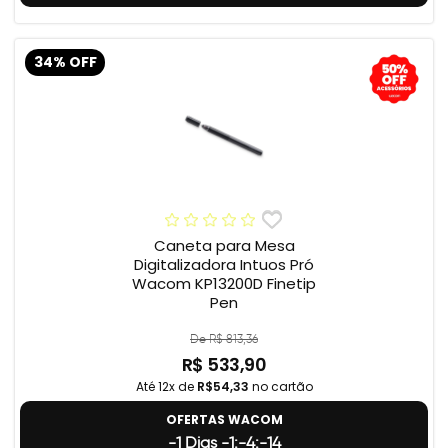
34% OFF
Caneta para Mesa
Digitalizadora Intuos Pró
Wacom KP13200D Finetip
Pen
De R$ 813,36
R$ 533,90
Até 12x de
R$54,33
no cartão
OFERTAS WACOM
-1 Dias -1:-4:-15