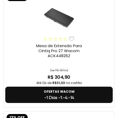
Mesa de Extensão Para
Cintiq Pro 27 Wacom
ACK44826Z
De R$ 387,42
R$ 304,90
Até 12x de
R$31,03
no cartão
OFERTAS WACOM
-1 Dias -1:-4:-15
13% OFF