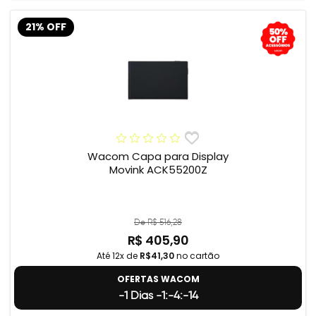
21% OFF
Wacom Capa para Display
Movink ACK55200Z
De R$ 516,28
R$ 405,90
Até 12x de
R$41,30
no cartão
OFERTAS WACOM
-1 Dias -1:-4:-15