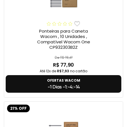
Ponteiras para Caneta
Wacom , 10 Unidades ,
Compatível Wacom One
CP932303B2Z
De R$ 98,69
R$ 77,90
Até 12x de
R$7,93
no cartão
OFERTAS WACOM
-1 Dias -1:-4:-15
21% OFF