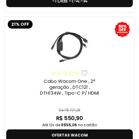
-1 Dias -1:-4:-15
21% OFF
Cabo Wacom One , 2ª
geração , DTC121 ,
DTH134W , Tipo-C P/ HDMI
De R$ 701,28
R$ 550,90
Até 12x de
R$56,06
no cartão
OFERTAS WACOM