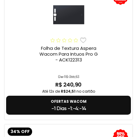
Folha de Textura Aspera
Wacom Para Intuos Pro G
- ACK122313
De R$ 366,53
R$ 240,90
Até 12x de
R$24,51
no cartão
OFERTAS WACOM
-1 Dias -1:-4:-15
34% OFF