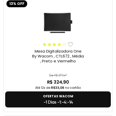
13% OFF
Mesa Digitalizadora One
By Wacom , CTL672 , Média
, Preto e Vermelho
De R$ 377,47
R$ 324,90
Até 12x de
R$33,06
no cartão
OFERTAS WACOM
-1 Dias -1:-4:-15