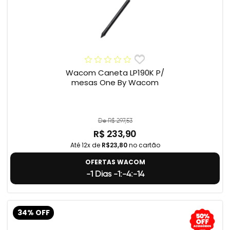
Wacom Caneta LP190K P/
mesas One By Wacom
De R$ 297,53
R$ 233,90
Até 12x de
R$23,80
no cartão
OFERTAS WACOM
-1 Dias -1:-4:-15
34% OFF