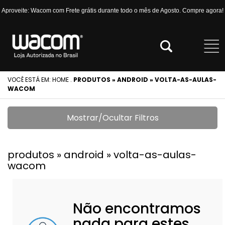
Aproveite: Wacom com Frete grátis durante todo o mês de Agosto. Compre agora!
VOCÊ ESTÁ EM:
HOME
.
PRODUTOS » ANDROID » VOLTA-AS-AULAS-
WACOM
Mostrar/Ocultar Filtros
produtos » android » volta-as-aulas-
wacom
Não encontramos
nada para estes