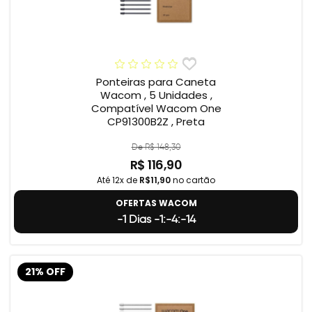
Ponteiras para Caneta
Wacom , 5 Unidades ,
Compatível Wacom One
CP91300B2Z , Preta
De R$ 148,30
R$ 116,90
Até 12x de
R$11,90
no cartão
OFERTAS WACOM
-1 Dias -1:-4:-15
21% OFF