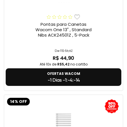
Pontas para Canetas
Wacom One 13" , Standard
Nibs ACK24501Z , 5-Pack
De R$ 56,62
R$ 44,90
Até 10x de
R$5,42
no cartão
OFERTAS WACOM
-1 Dias -1:-4:-15
14% OFF