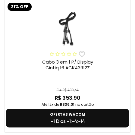
21% OFF
Cabo 3 em 1 P/ Display
Cintiq 16 ACK43912Z
De R$ 450,64
R$ 353,90
Até 12x de
R$36,01
no cartão
OFERTAS WACOM
-1 Dias -1:-4:-15