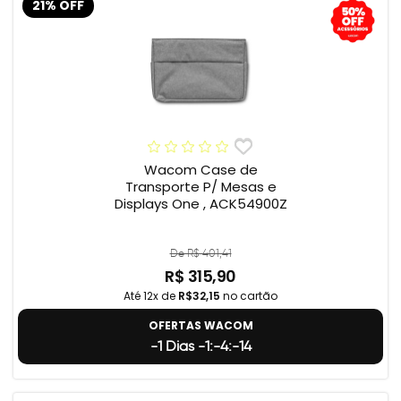
21% OFF
Wacom Case de
Transporte P/ Mesas e
Displays One , ACK54900Z
De R$ 401,41
R$ 315,90
Até 12x de
R$32,15
no cartão
OFERTAS WACOM
-1 Dias -1:-4:-15