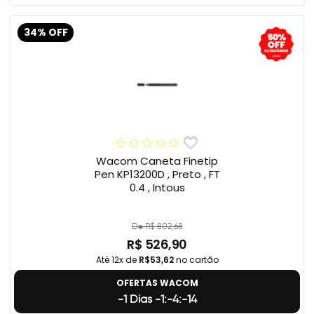
34% OFF
Wacom Caneta Finetip
Pen KP13200D , Preto , FT
0.4 , Intous
De R$ 802,68
R$ 526,90
Até 12x de
R$53,62
no cartão
OFERTAS WACOM
-1 Dias -1:-4:-15