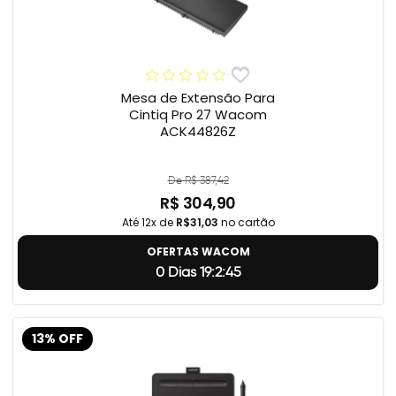
Mesa de Extensão Para
Cintiq Pro 27 Wacom
ACK44826Z
De R$ 387,42
R$ 304,90
Até 12x de
R$31,03
no cartão
OFERTAS WACOM
0 Dias 19:2:44
13% OFF