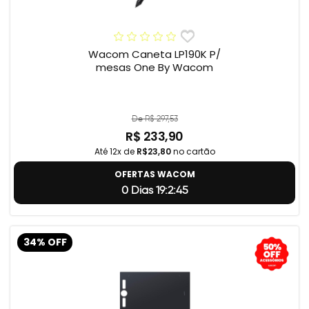
Wacom Caneta LP190K P/
mesas One By Wacom
De R$ 297,53
R$ 233,90
Até 12x de
R$23,80
no cartão
OFERTAS WACOM
0 Dias 19:2:44
34% OFF