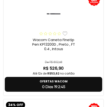
Wacom Caneta Finetip
Pen KP13200D , Preto , FT
0.4 , Intous
De R$ 802,68
R$ 526,90
Até 12x de
R$53,62
no cartão
OFERTAS WACOM
0 Dias 19:2:44
34% OFF