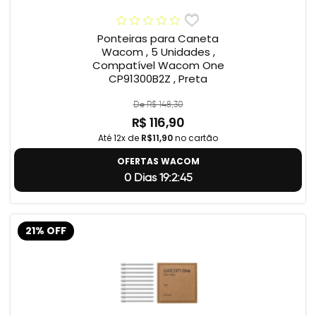
Ponteiras para Caneta
Wacom , 5 Unidades ,
Compatível Wacom One
CP91300B2Z , Preta
De R$ 148,30
R$ 116,90
Até 12x de
R$11,90
no cartão
OFERTAS WACOM
0 Dias 19:2:44
21% OFF