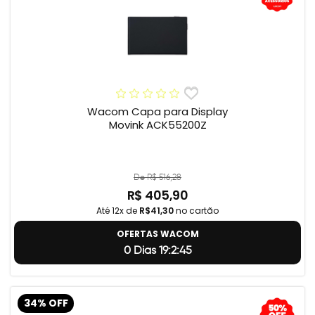
Wacom Capa para Display
Movink ACK55200Z
De R$ 516,28
R$ 405,90
Até 12x de
R$41,30
no cartão
OFERTAS WACOM
0 Dias 19:2:44
34% OFF