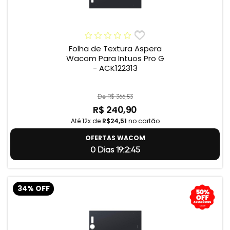
Folha de Textura Aspera
Wacom Para Intuos Pro G
- ACK122313
De R$ 366,53
R$ 240,90
Até 12x de
R$24,51
no cartão
OFERTAS WACOM
0 Dias 19:2:44
34% OFF