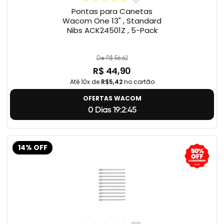
Pontas para Canetas
Wacom One 13" , Standard
Nibs ACK24501Z , 5-Pack
De R$ 56,62
R$ 44,90
Até 10x de
R$5,42
no cartão
OFERTAS WACOM
0 Dias 19:2:44
14% OFF