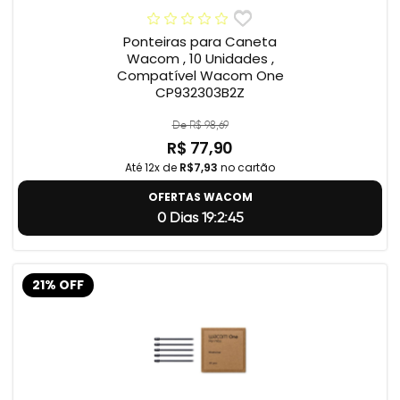
Ponteiras para Caneta
Wacom , 10 Unidades ,
Compatível Wacom One
CP932303B2Z
De R$ 98,69
R$ 77,90
Até 12x de
R$7,93
no cartão
OFERTAS WACOM
0 Dias 19:2:44
21% OFF