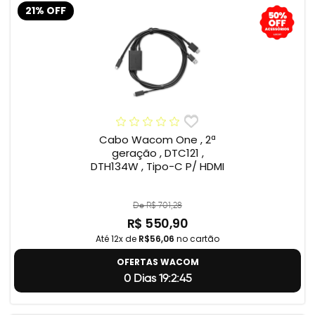
21% OFF
Cabo Wacom One , 2ª
geração , DTC121 ,
DTH134W , Tipo-C P/ HDMI
De R$ 701,28
R$ 550,90
Até 12x de
R$56,06
no cartão
OFERTAS WACOM
0 Dias 19:2:44