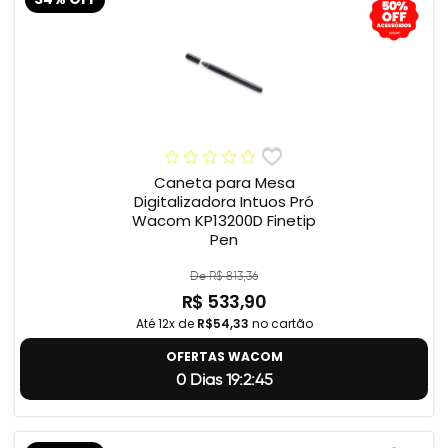
Caneta para Mesa
Digitalizadora Intuos Pró
Wacom KP13200D Finetip
Pen
De R$ 813,36
R$ 533,90
Até 12x de
R$54,33
no cartão
OFERTAS WACOM
0 Dias 19:2:44