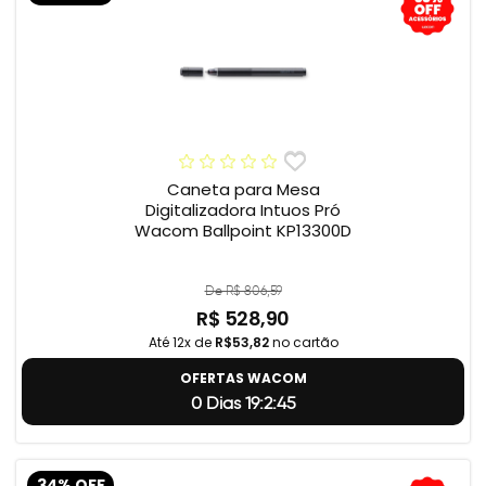
Caneta para Mesa
Digitalizadora Intuos Pró
Wacom Ballpoint KP13300D
De R$ 806,59
R$ 528,90
Até 12x de
R$53,82
no cartão
OFERTAS WACOM
0 Dias 19:2:44
34% OFF