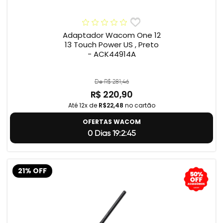
Adaptador Wacom One 12
13 Touch Power US , Preto
- ACK44914A
De R$ 281,46
R$ 220,90
Até 12x de
R$22,48
no cartão
OFERTAS WACOM
0 Dias 19:2:44
21% OFF