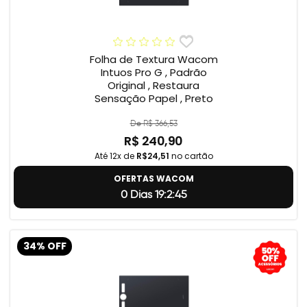
Folha de Textura Wacom
Intuos Pro G , Padrão
Original , Restaura
Sensação Papel , Preto
De R$ 366,53
R$ 240,90
Até 12x de
R$24,51
no cartão
OFERTAS WACOM
0 Dias 19:2:44
34% OFF