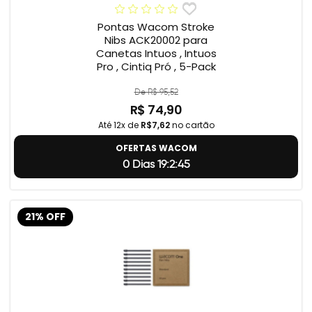
Pontas Wacom Stroke
Nibs ACK20002 para
Canetas Intuos , Intuos
Pro , Cintiq Pró , 5-Pack
De R$ 95,52
R$ 74,90
Até 12x de
R$7,62
no cartão
OFERTAS WACOM
0 Dias 19:2:44
21% OFF