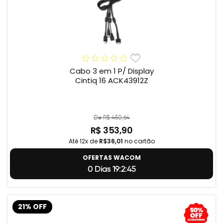
Cabo 3 em 1 P/ Display
Cintiq 16 ACK43912Z
De R$ 450,64
R$ 353,90
Até 12x de
R$36,01
no cartão
OFERTAS WACOM
0 Dias 19:2:44
21% OFF