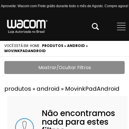
Aproveite: Wacom com Frete grátis durante todo o mês de Agosto. Compre agora!
VOCÊ ESTÁ EM:
HOME
.
PRODUTOS » ANDROID »
MOVINKPADANDROID
Mostrar/Ocultar Filtros
produtos » android » MovinkPadAndroid
Não encontramos
nada para estes