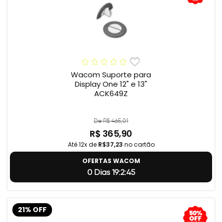
Wacom Suporte para
Display One 12" e 13"
ACK649Z
De R$ 465,01
R$ 365,90
Até 12x de
R$37,23
no cartão
OFERTAS WACOM
0 Dias 19:2:44
21% OFF