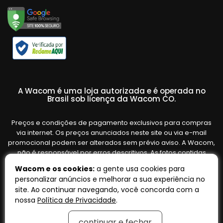
A Wacom é uma loja autorizada e é operada no
Brasil sob licença da Wacom CO.
Preços e condições de pagamento exclusivos para compras
via internet. Os preços anunciados neste site ou via e-mail
promocional podem ser alterados sem prévio aviso. A Wacom,
não é responsável por erros descritivos. As fotos contidas
nesta página são meramente ilustrativas do produto e podem
Wacom e os cookies:
a gente usa cookies para
variar de acordo com o fornecedor/lote do fabricante. Ofertas
personalizar anúncios e melhorar a sua experiência no
válidas até o término de nossos estoques. Vendas sujeitas à
site. Ao continuar navegando, você concorda com a
análise e confirmação de dados.
nossa
Política de Privacidade
.
continuar e fechar