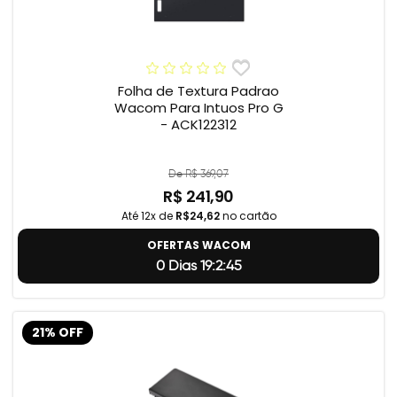
Folha de Textura Padrao
Wacom Para Intuos Pro G
- ACK122312
De R$ 369,07
R$ 241,90
Até 12x de
R$24,62
no cartão
OFERTAS WACOM
0 Dias 19:2:44
21% OFF