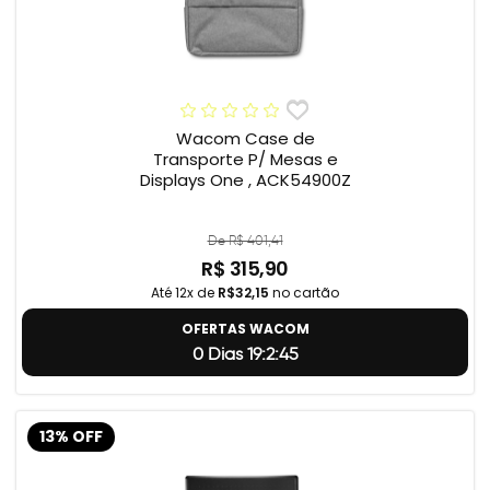
Wacom Case de
Transporte P/ Mesas e
Displays One , ACK54900Z
De R$ 401,41
R$ 315,90
Até 12x de
R$32,15
no cartão
OFERTAS WACOM
0 Dias 19:2:44
13% OFF