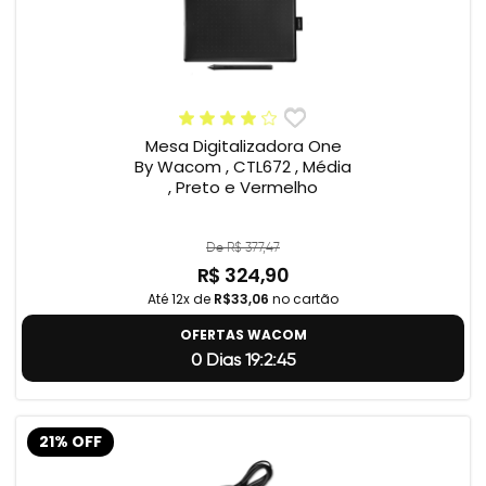
Mesa Digitalizadora One
By Wacom , CTL672 , Média
, Preto e Vermelho
De R$ 377,47
R$ 324,90
Até 12x de
R$33,06
no cartão
OFERTAS WACOM
0 Dias 19:2:44
21% OFF