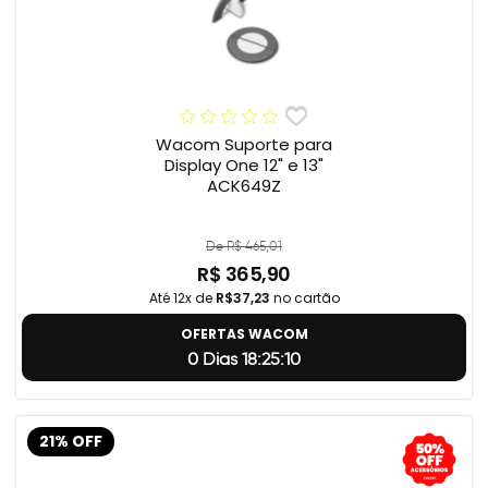
Wacom Suporte para
Display One 12" e 13"
ACK649Z
De R$ 465,01
R$ 365,90
Até 12x de
R$37,23
no cartão
OFERTAS WACOM
0 Dias 18:25:9
21% OFF