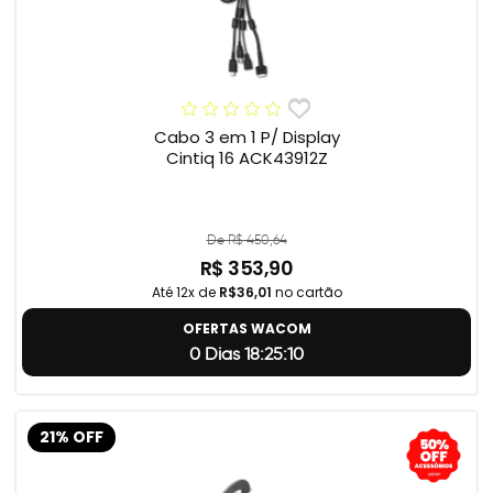
Cabo 3 em 1 P/ Display
Cintiq 16 ACK43912Z
De R$ 450,64
R$ 353,90
Até 12x de
R$36,01
no cartão
OFERTAS WACOM
0 Dias 18:25:9
21% OFF