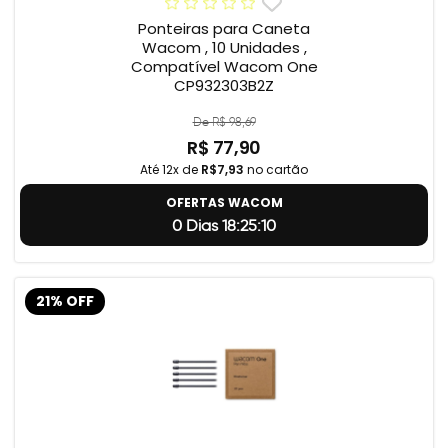
Ponteiras para Caneta
Wacom , 10 Unidades ,
Compatível Wacom One
CP932303B2Z
De R$ 98,69
R$ 77,90
Até 12x de
R$7,93
no cartão
OFERTAS WACOM
0 Dias 18:25:9
21% OFF