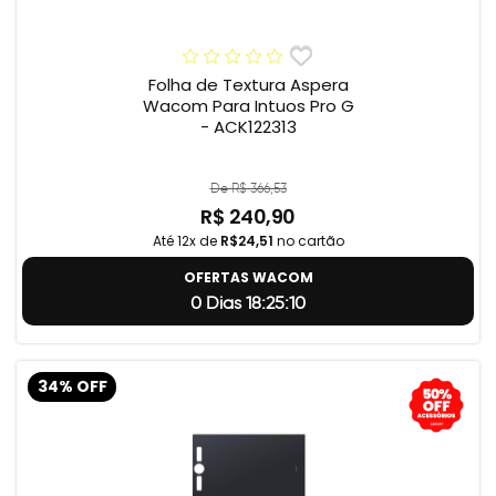
Folha de Textura Aspera
Wacom Para Intuos Pro G
- ACK122313
De R$ 366,53
R$ 240,90
Até 12x de
R$24,51
no cartão
OFERTAS WACOM
0 Dias 18:25:9
34% OFF