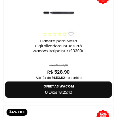
Caneta para Mesa
Digitalizadora Intuos Pró
Wacom Ballpoint KP13300D
De R$ 806,59
R$ 528,90
Até 12x de
R$53,82
no cartão
OFERTAS WACOM
0 Dias 18:25:9
34% OFF