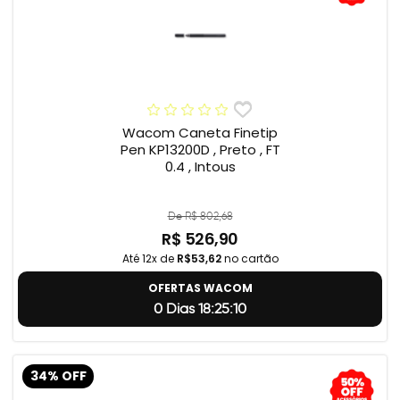
Wacom Caneta Finetip
Pen KP13200D , Preto , FT
0.4 , Intous
De R$ 802,68
R$ 526,90
Até 12x de
R$53,62
no cartão
OFERTAS WACOM
0 Dias 18:25:9
34% OFF