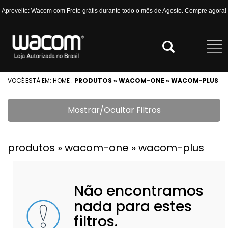
Aproveite: Wacom com Frete grátis durante todo o mês de Agosto. Compre agora!
VOCÊ ESTÁ EM:
HOME
.
PRODUTOS » WACOM-ONE » WACOM-PLUS
Mostrar/Ocultar Filtros
produtos » wacom-one » wacom-plus
Não encontramos
nada para estes
filtros.