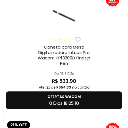
Caneta para Mesa
Digitalizadora Intuos Pró
Wacom KP13200D Finetip
Pen
De R$ 813,36
R$ 533,90
Até 12x de
R$54,33
no cartão
OFERTAS WACOM
0 Dias 18:25:9
21% OFF