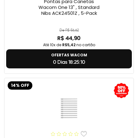
Pontas para Canetas
Wacom One 13" , Standard
Nibs ACK24501Z , 5-Pack
De R$ 56,62
R$ 44,90
Até 10x de
R$5,42
no cartão
OFERTAS WACOM
0 Dias 18:25:9
14% OFF