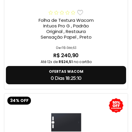
Folha de Textura Wacom
Intuos Pro G , Padrão
Original , Restaura
Sensação Papel , Preto
De R$ 366,53
R$ 240,90
Até 12x de
R$24,51
no cartão
OFERTAS WACOM
0 Dias 18:25:9
34% OFF