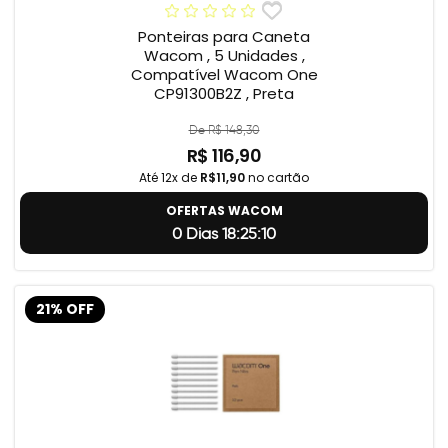
Ponteiras para Caneta
Wacom , 5 Unidades ,
Compatível Wacom One
CP91300B2Z , Preta
De R$ 148,30
R$ 116,90
Até 12x de
R$11,90
no cartão
OFERTAS WACOM
0 Dias 18:25:9
21% OFF