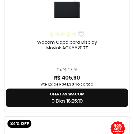
Wacom Capa para Display
Movink ACK55200Z
De R$ 516,28
R$ 405,90
Até 12x de
R$41,30
no cartão
OFERTAS WACOM
0 Dias 18:25:9
34% OFF