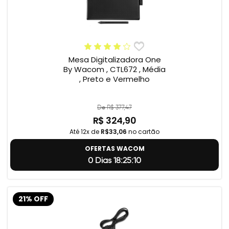
Mesa Digitalizadora One
By Wacom , CTL672 , Média
, Preto e Vermelho
De R$ 377,47
R$ 324,90
Até 12x de
R$33,06
no cartão
OFERTAS WACOM
0 Dias 18:25:9
21% OFF