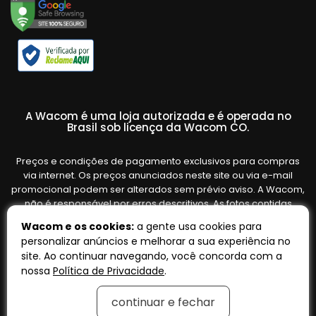
A Wacom é uma loja autorizada e é operada no
Brasil sob licença da Wacom CO.
Preços e condições de pagamento exclusivos para compras
via internet. Os preços anunciados neste site ou via e-mail
promocional podem ser alterados sem prévio aviso. A Wacom,
não é responsável por erros descritivos. As fotos contidas
nesta página são meramente ilustrativas do produto e podem
Wacom e os cookies:
a gente usa cookies para
variar de acordo com o fornecedor/lote do fabricante. Ofertas
personalizar anúncios e melhorar a sua experiência no
válidas até o término de nossos estoques. Vendas sujeitas à
site. Ao continuar navegando, você concorda com a
análise e confirmação de dados.
nossa
Política de Privacidade
.
continuar e fechar