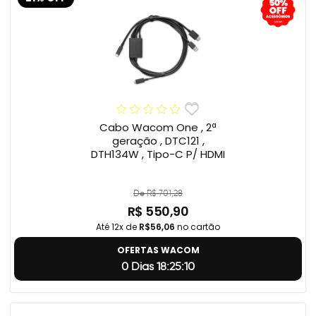
Cabo Wacom One , 2ª
geração , DTC121 ,
DTH134W , Tipo-C P/ HDMI
De R$ 701,28
R$ 550,90
Até 12x de
R$56,06
no cartão
OFERTAS WACOM
0 Dias 18:25:9