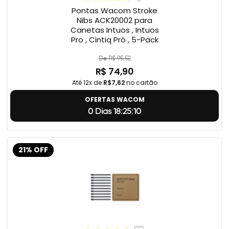
Pontas Wacom Stroke
Nibs ACK20002 para
Canetas Intuos , Intuos
Pro , Cintiq Pró , 5-Pack
De R$ 95,52
R$ 74,90
Até 12x de
R$7,62
no cartão
OFERTAS WACOM
0 Dias 18:25:9
21% OFF