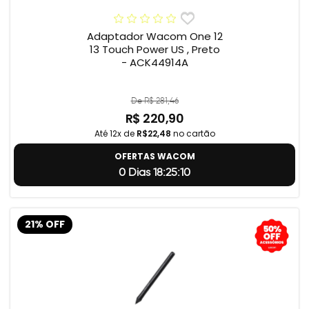
Adaptador Wacom One 12
13 Touch Power US , Preto
- ACK44914A
De R$ 281,46
R$ 220,90
Até 12x de
R$22,48
no cartão
OFERTAS WACOM
0 Dias 18:25:9
21% OFF