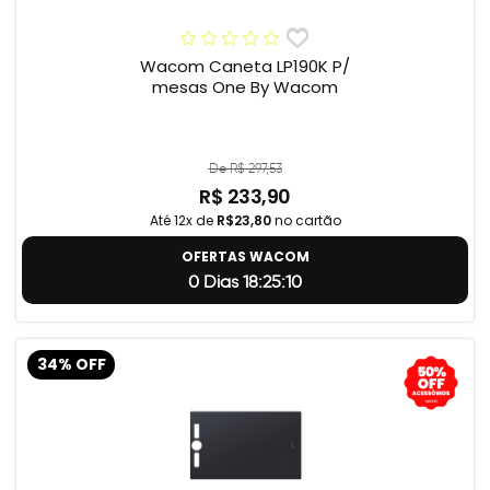
Wacom Caneta LP190K P/
mesas One By Wacom
De R$ 297,53
R$ 233,90
Até 12x de
R$23,80
no cartão
OFERTAS WACOM
0 Dias 18:25:9
34% OFF