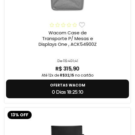
Wacom Case de
Transporte P/ Mesas e
Displays One , ACK54900Z
De R$ 401,41
R$ 315,90
Até 12x de
R$32,15
no cartão
OFERTAS WACOM
0 Dias 18:25:9
13% OFF