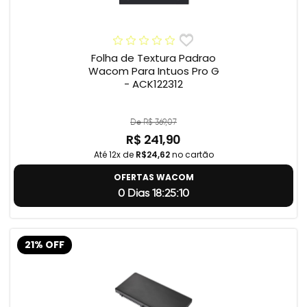
Folha de Textura Padrao
Wacom Para Intuos Pro G
- ACK122312
De R$ 369,07
R$ 241,90
Até 12x de
R$24,62
no cartão
OFERTAS WACOM
0 Dias 18:25:9
21% OFF