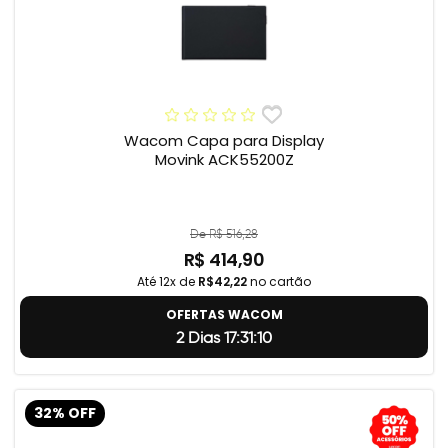
Wacom Capa para Display
Movink ACK55200Z
De R$ 516,28
R$ 414,90
Até 12x de
R$42,22
no cartão
OFERTAS WACOM
2 Dias 17:31:9
32% OFF