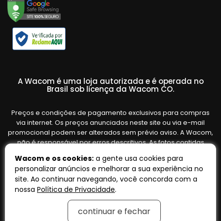
A Wacom é uma loja autorizada e é operada no
Brasil sob licença da Wacom CO.
Preços e condições de pagamento exclusivos para compras
via internet. Os preços anunciados neste site ou via e-mail
promocional podem ser alterados sem prévio aviso. A Wacom,
não é responsável por erros descritivos. As fotos contidas
nesta página são meramente ilustrativas do produto e podem
Wacom e os cookies:
a gente usa cookies para
variar de acordo com o fornecedor/lote do fabricante. Ofertas
personalizar anúncios e melhorar a sua experiência no
válidas até o término de nossos estoques. Vendas sujeitas à
site. Ao continuar navegando, você concorda com a
análise e confirmação de dados.
nossa
Política de Privacidade
.
continuar e fechar