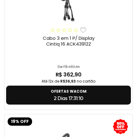
Cabo 3 em 1 P/ Display
Cintiq 16 ACK43912Z
De R$ 450,64
R$ 362,90
Até 12x de
R$36,93
no cartão
OFERTAS WACOM
2 Dias 17:31:9
19% OFF