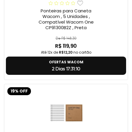
Ponteiras para Caneta
Wacom , 5 Unidades ,
Compatível Wacom One
CP91300B2Z , Preta
De R$ 148,30
R$ 119,90
Até 12x de
R$12,20
no cartão
OFERTAS WACOM
2 Dias 17:31:9
19% OFF