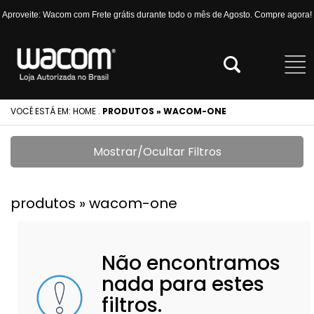
Aproveite: Wacom com Frete grátis durante todo o mês de Agosto. Compre agora!
VOCÊ ESTÁ EM:
HOME
.
PRODUTOS » WACOM-ONE
Mostrar/Ocultar Filtros
produtos » wacom-one
Não encontramos
nada para estes
filtros.