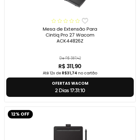
Mesa de Extensão Para
Cintiq Pro 27 Wacom
ACK44826Z
De R$ 387,42
R$ 311,90
Até 12x de
R$31,74
no cartão
OFERTAS WACOM
2 Dias 17:31:9
12% OFF