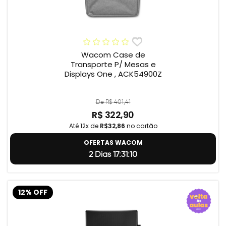
Wacom Case de
Transporte P/ Mesas e
Displays One , ACK54900Z
De R$ 401,41
R$ 322,90
Até 12x de
R$32,86
no cartão
OFERTAS WACOM
2 Dias 17:31:9
12% OFF