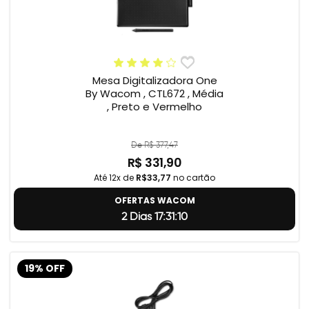
Mesa Digitalizadora One
By Wacom , CTL672 , Média
, Preto e Vermelho
De R$ 377,47
R$ 331,90
Até 12x de
R$33,77
no cartão
OFERTAS WACOM
2 Dias 17:31:9
19% OFF