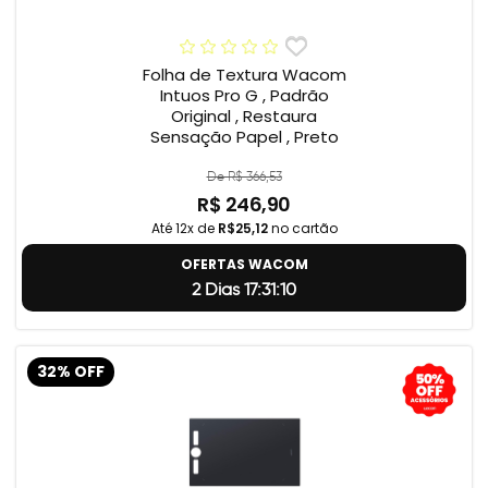
Folha de Textura Wacom
Intuos Pro G , Padrão
Original , Restaura
Sensação Papel , Preto
De R$ 366,53
R$ 246,90
Até 12x de
R$25,12
no cartão
OFERTAS WACOM
2 Dias 17:31:9
32% OFF