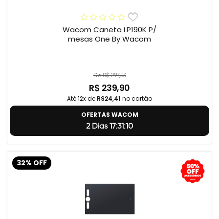
Wacom Caneta LP190K P/
mesas One By Wacom
De R$ 297,53
R$ 239,90
Até 12x de
R$24,41
no cartão
OFERTAS WACOM
2 Dias 17:31:9
32% OFF