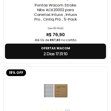
Pontas Wacom Stroke
Nibs ACK20002 para
Canetas Intuos , Intuos
Pro , Cintiq Pró , 5-Pack
De R$ 95,52
R$ 76,90
Até 12x de
R$7,83
no cartão
OFERTAS WACOM
2 Dias 17:31:9
19% OFF