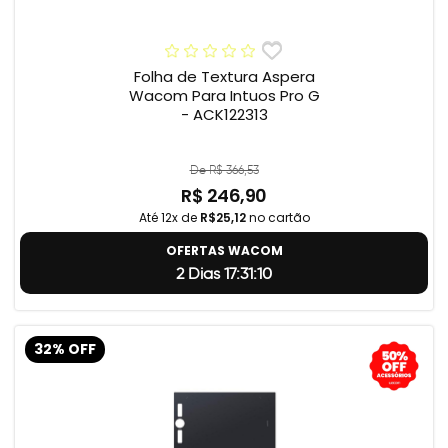
Folha de Textura Aspera
Wacom Para Intuos Pro G
- ACK122313
De R$ 366,53
R$ 246,90
Até 12x de
R$25,12
no cartão
OFERTAS WACOM
2 Dias 17:31:9
32% OFF