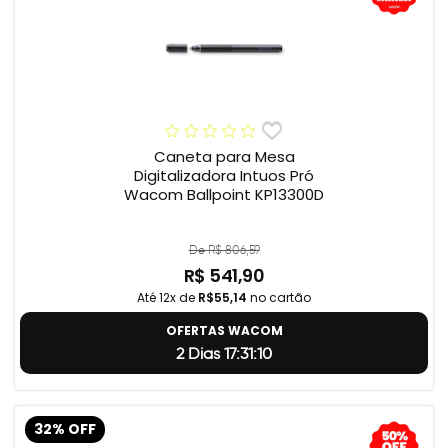
Caneta para Mesa
Digitalizadora Intuos Pró
Wacom Ballpoint KP13300D
De R$ 806,59
R$ 541,90
Até 12x de
R$55,14
no cartão
OFERTAS WACOM
2 Dias 17:31:9
32% OFF