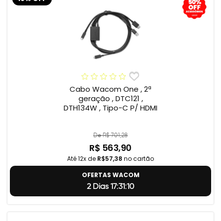
Cabo Wacom One , 2ª
geração , DTC121 ,
DTH134W , Tipo-C P/ HDMI
De R$ 701,28
R$ 563,90
Até 12x de
R$57,38
no cartão
OFERTAS WACOM
2 Dias 17:31:9