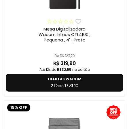
Mesa Digitalizadora
Wacom Intuos CTL4100 ,
Pequena , 4" , Preto
De R$ 363,70
R$ 319,90
Até 12x de
R$32,55
no cartão
OFERTAS WACOM
2 Dias 17:31:9
19% OFF