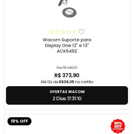
Wacom Suporte para
Display One 12" e 13"
ACK649Z
De R$ 465,01
R$ 373,90
Até 12x de
R$38,05
no cartão
OFERTAS WACOM
2 Dias 17:31:9
19% OFF