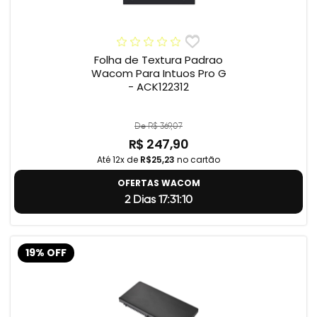
Folha de Textura Padrao
Wacom Para Intuos Pro G
- ACK122312
De R$ 369,07
R$ 247,90
Até 12x de
R$25,23
no cartão
OFERTAS WACOM
2 Dias 17:31:9
19% OFF