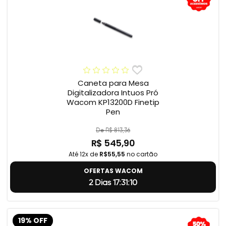
Caneta para Mesa
Digitalizadora Intuos Pró
Wacom KP13200D Finetip
Pen
De R$ 813,36
R$ 545,90
Até 12x de
R$55,55
no cartão
OFERTAS WACOM
2 Dias 17:31:9
19% OFF