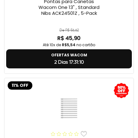
Pontas para Canetas
Wacom One 13" , Standard
Nibs ACK24501Z , 5-Pack
De R$ 56,62
R$ 45,90
Até 10x de
R$5,54
no cartão
OFERTAS WACOM
2 Dias 17:31:9
11% OFF