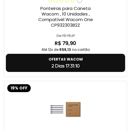
Ponteiras para Caneta
Wacom , 10 Unidades ,
Compatível Wacom One
CP932303B2Z
De R$ 98,69
R$ 79,90
Até 12x de
R$8,13
no cartão
OFERTAS WACOM
2 Dias 17:31:9
19% OFF