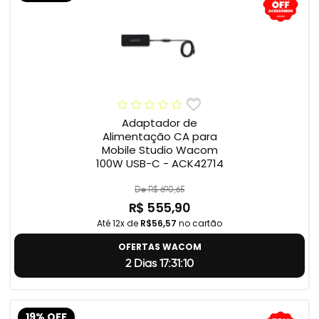
Adaptador de
Alimentação CA para
Mobile Studio Wacom
100W USB-C - ACK42714
De R$ 690,65
R$ 555,90
Até 12x de
R$56,57
no cartão
OFERTAS WACOM
2 Dias 17:31:9
19% OFF