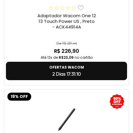
Adaptador Wacom One 12
13 Touch Power US , Preto
- ACK44914A
De R$ 281,46
R$ 226,90
Até 12x de
R$23,09
no cartão
OFERTAS WACOM
2 Dias 17:31:9
19% OFF