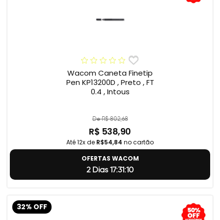
Wacom Caneta Finetip
Pen KP13200D , Preto , FT
0.4 , Intous
De R$ 802,68
R$ 538,90
Até 12x de
R$54,84
no cartão
OFERTAS WACOM
2 Dias 17:31:9
32% OFF