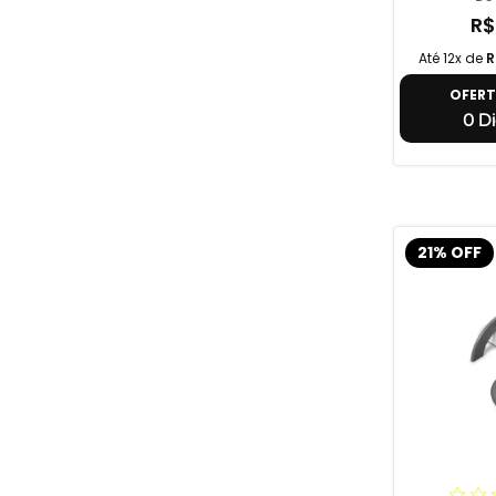
R$
Até 12x de
R
OFER
0 Di
21% OFF