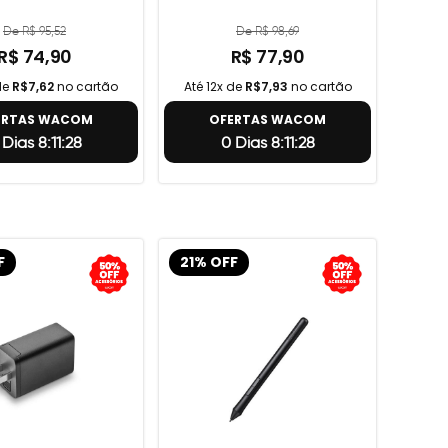
De R$ 95,52
De R$ 98,69
R$ 74,90
R$ 77,90
de
R$7,62
no cartão
Até 12x de
R$7,93
no cartão
ERTAS WACOM
OFERTAS WACOM
 Dias 8:11:27
0 Dias 8:11:27
F
21% OFF