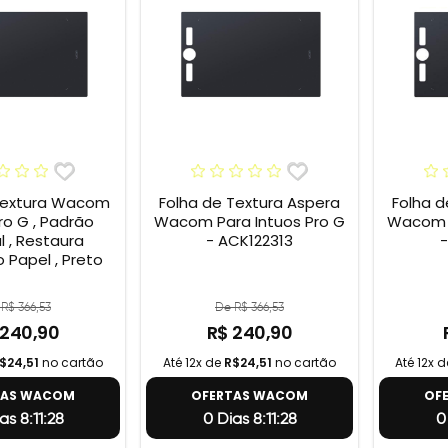
Textura Wacom
Folha de Textura Aspera
Folha d
ro G , Padrão
Wacom Para Intuos Pro G
Wacom P
l , Restaura
- ACK122313
-
 Papel , Preto
R$ 366,53
De R$ 366,53
 240,90
R$ 240,90
$24,51
no cartão
Até 12x de
R$24,51
no cartão
Até 12x 
TAS WACOM
OFERTAS WACOM
OF
as 8:11:27
0 Dias 8:11:27
0