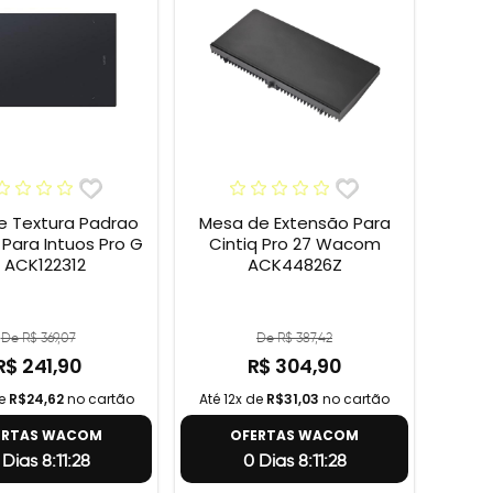
e Textura Padrao
Mesa de Extensão Para
ara Intuos Pro G
Cintiq Pro 27 Wacom
 ACK122312
ACK44826Z
De R$ 369,07
De R$ 387,42
R$ 241,90
R$ 304,90
de
R$24,62
no cartão
Até 12x de
R$31,03
no cartão
ERTAS WACOM
OFERTAS WACOM
 Dias 8:11:27
0 Dias 8:11:27