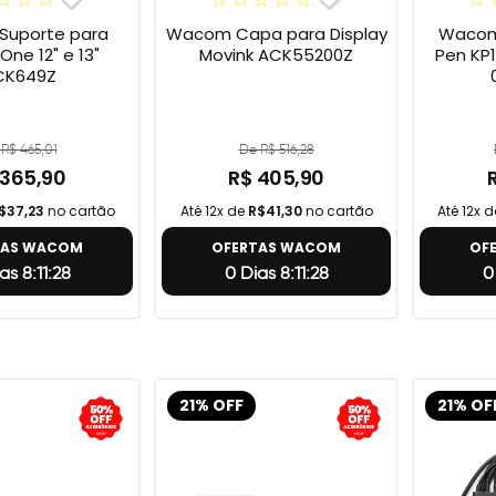
uporte para
Wacom Capa para Display
Wacom 
e 12" e 13"
Movink ACK55200Z
Pen KP1
CK649Z
R$ 465,01
De R$ 516,28
 365,90
R$ 405,90
$37,23
no cartão
Até 12x de
R$41,30
no cartão
Até 12x 
TAS WACOM
OFERTAS WACOM
OF
as 8:11:27
0 Dias 8:11:27
0
21% OFF
21% OF