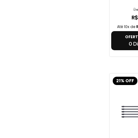
De
R$
Até 10x de
OFER
0 Di
21% OFF