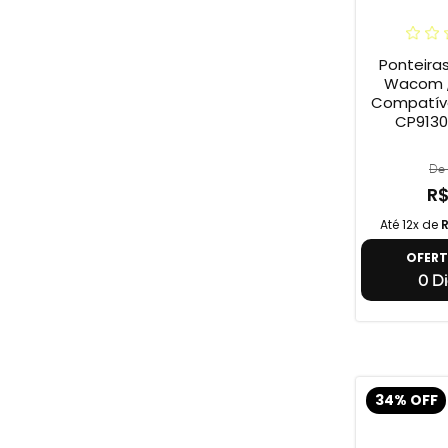
Ponteira
Wacom ,
Compatív
CP9130
De 
R$
Até 12x de
R
OFER
0 Di
34% OFF