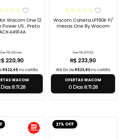
or Wacom One 12
Wacom Caneta LP190K P/
h Power US , Preto
mesas One By Wacom
 ACK44914A
De R$ 281,46
De R$ 297,53
R$ 220,90
R$ 233,90
de
R$22,48
no cartão
Até 12x de
R$23,80
no cartão
ERTAS WACOM
OFERTAS WACOM
 Dias 8:11:27
0 Dias 8:11:27
F
21% OFF