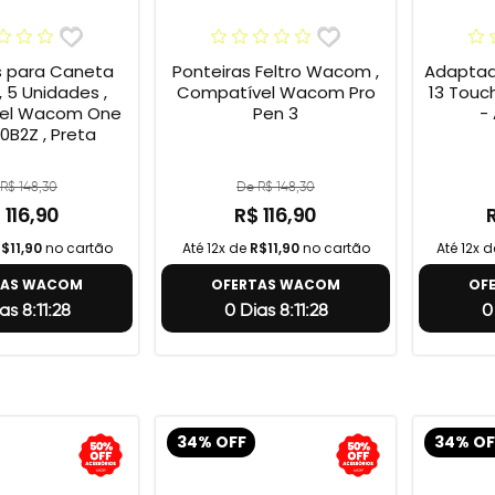
s para Caneta
Ponteiras Feltro Wacom ,
Adaptad
 5 Unidades ,
Compatível Wacom Pro
13 Touc
el Wacom One
Pen 3
-
0B2Z , Preta
R$ 148,30
De R$ 148,30
 116,90
R$ 116,90
$11,90
no cartão
Até 12x de
R$11,90
no cartão
Até 12x 
TAS WACOM
OFERTAS WACOM
OF
as 8:11:27
0 Dias 8:11:27
0
34% OFF
34% OF