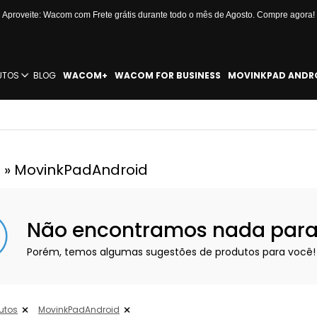
Aproveite: Wacom com Frete grátis durante todo o mês de Agosto. Compre agora!
UTOS
BLOG
WACOM+
WACOM FOR BUSINESS
MOVINKPAD ANDR
 » MovinkPadAndroid
Não encontramos nada para e
Porém, temos algumas sugestões de produtos para você!
utos
MovinkPadAndroid