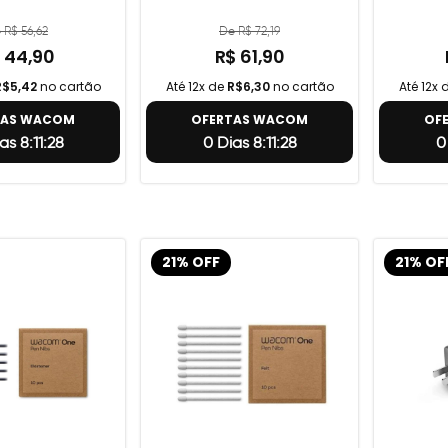
 R$ 56,62
De R$ 72,19
 44,90
R$ 61,90
R$5,42
no cartão
Até 12x de
R$6,30
no cartão
Até 12x 
TAS WACOM
OFERTAS WACOM
OF
as 8:11:27
0 Dias 8:11:27
0
21% OFF
21% OF