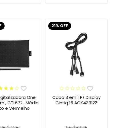
F
21% OFF
gitalizadora One
Cabo 3 em 1 P/ Display
 , CTL672 , Média
Cintiq 16 ACK43912Z
eto e Vermelho
De R$ 377,47
De R$ 450,64