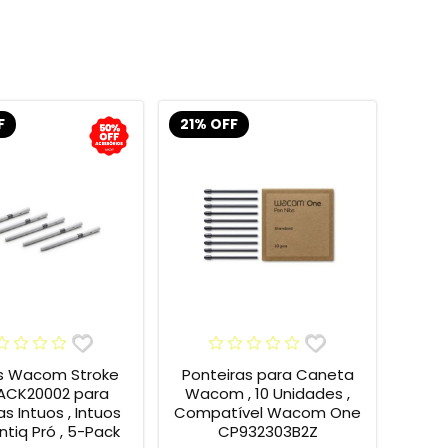
F
21% OFF
s Wacom Stroke
Ponteiras para Caneta
 ACK20002 para
Wacom , 10 Unidades ,
s Intuos , Intuos
Compatível Wacom One
intiq Pró , 5-Pack
CP932303B2Z