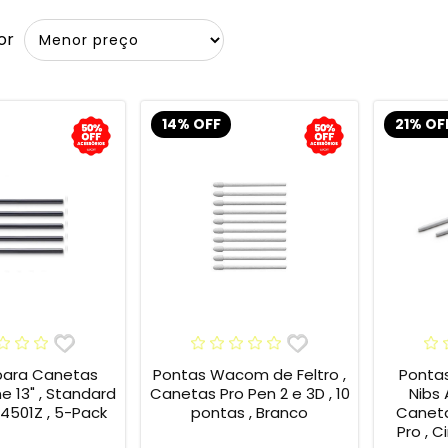
or
14% OFF
21% OF
para Canetas
Pontas Wacom de Feltro ,
Ponta
13" , Standard
Canetas Pro Pen 2 e 3D , 10
Nibs
4501Z , 5-Pack
pontas , Branco
Caneta
Pro , C