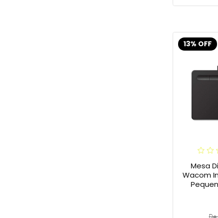
13% OFF
Mesa Di
Wacom In
Pequena
De 