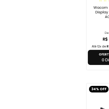
Wacom S
Display On
A
De 
R$
Até 12x de
R
OFER
0 Di
34% OFF