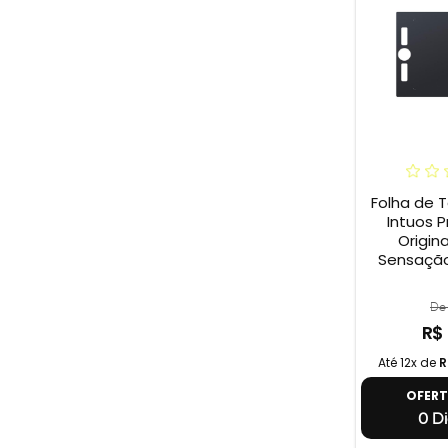
Folha de 
Intuos P
Origina
Sensação
De 
R$
Até 12x de
R
OFER
0 Di