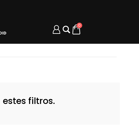
0
OID
stes filtros.