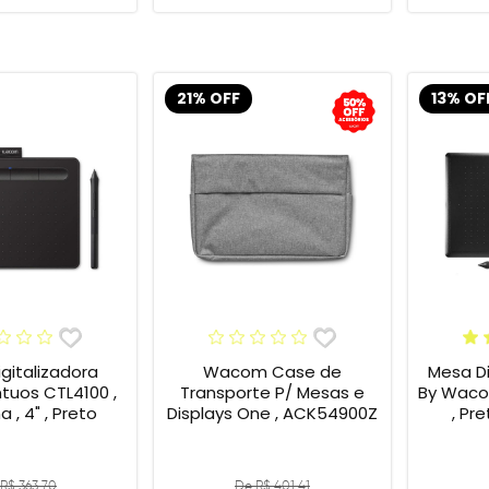
21% OFF
13% OF
gitalizadora
Wacom Case de
Mesa Di
tuos CTL4100 ,
Transporte P/ Mesas e
By Wacom
 , 4" , Preto
Displays One , ACK54900Z
, Pr
R$ 363,70
De R$ 401,41