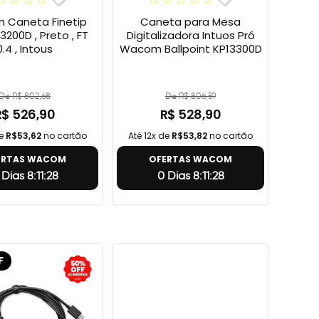
Caneta Finetip
Caneta para Mesa
3200D , Preto , FT
Digitalizadora Intuos Pró
0.4 , Intous
Wacom Ballpoint KP13300D
De R$ 802,68
De R$ 806,59
R$ 526,90
R$ 528,90
de
R$53,62
no cartão
Até 12x de
R$53,82
no cartão
ERTAS WACOM
OFERTAS WACOM
 Dias 8:11:27
0 Dias 8:11:27
F