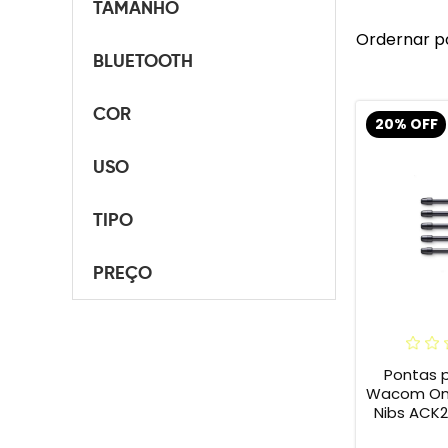
TAMANHO
Ordernar p
BLUETOOTH
COR
20% OFF
USO
TIPO
PREÇO
Pontas 
Wacom One 
Nibs ACK2