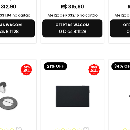
 312,90
R$ 315,90
$31,84
no cartão
Até 12x de
R$32,15
no cartão
Até 12x 
TAS WACOM
OFERTAS WACOM
OF
as 8:11:27
0 Dias 8:11:27
0
21% OFF
34% OF