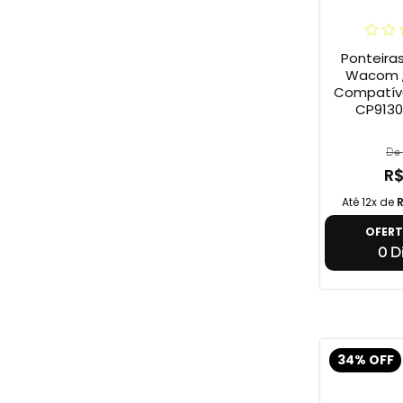
Ponteira
Wacom ,
Compatív
CP9130
De 
R$
Até 12x de
R
OFER
0 Di
34% OFF