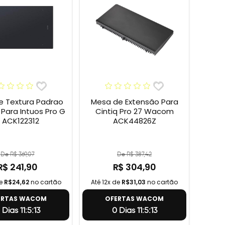
e Textura Padrao
Mesa de Extensão Para
ara Intuos Pro G
Cintiq Pro 27 Wacom
 ACK122312
ACK44826Z
De R$ 369,07
De R$ 387,42
R$ 241,90
R$ 304,90
de
R$24,62
no cartão
Até 12x de
R$31,03
no cartão
ERTAS WACOM
OFERTAS WACOM
 Dias 11:5:12
0 Dias 11:5:12