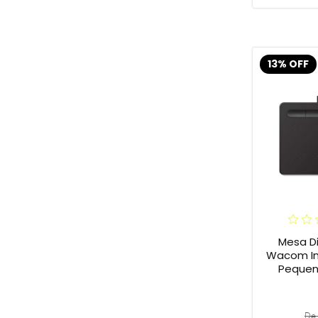
13% OFF
Mesa Di
Wacom In
Pequena
De 