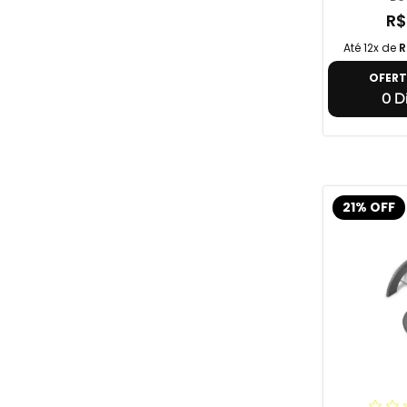
R$
Até 12x de
R
OFER
0 Di
21% OFF