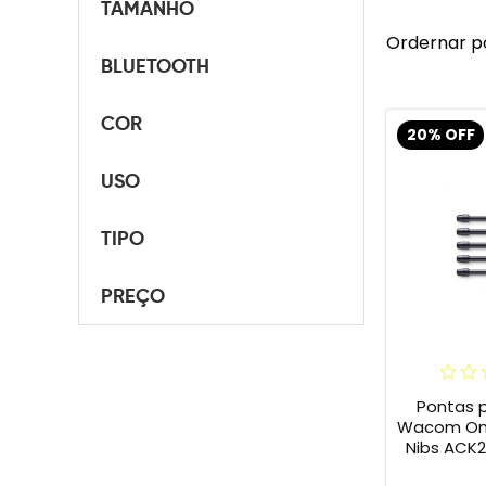
TAMANHO
Ordernar p
BLUETOOTH
COR
20% OFF
USO
TIPO
PREÇO
Pontas 
Wacom One 
Nibs ACK2