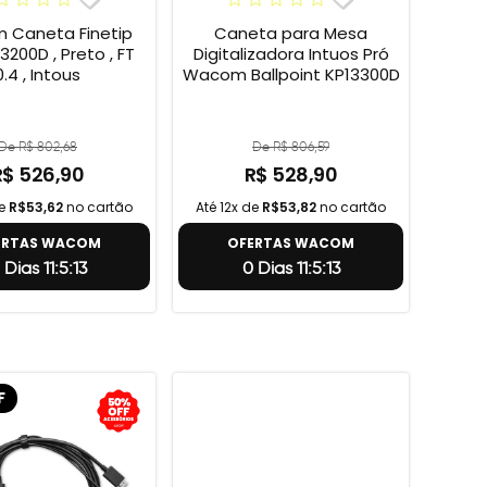
Caneta Finetip
Caneta para Mesa
3200D , Preto , FT
Digitalizadora Intuos Pró
0.4 , Intous
Wacom Ballpoint KP13300D
De R$ 802,68
De R$ 806,59
R$ 526,90
R$ 528,90
de
R$53,62
no cartão
Até 12x de
R$53,82
no cartão
ERTAS WACOM
OFERTAS WACOM
 Dias 11:5:12
0 Dias 11:5:12
F