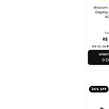
Wacom S
Display On
A
De 
R$
Até 12x de
R
OFER
0 Di
34% OFF