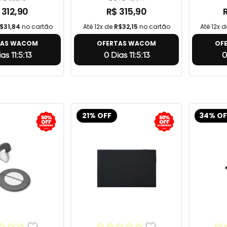
 312,90
R$ 315,90
$31,84
no cartão
Até 12x de
R$32,15
no cartão
Até 12x 
TAS WACOM
OFERTAS WACOM
OF
as 11:5:12
0 Dias 11:5:12
0
21% OFF
34% OF