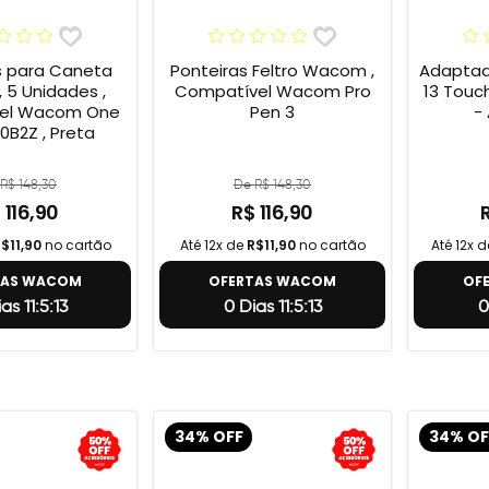
s para Caneta
Ponteiras Feltro Wacom ,
Adaptad
 5 Unidades ,
Compatível Wacom Pro
13 Touc
el Wacom One
Pen 3
-
0B2Z , Preta
R$ 148,30
De R$ 148,30
 116,90
R$ 116,90
$11,90
no cartão
Até 12x de
R$11,90
no cartão
Até 12x 
TAS WACOM
OFERTAS WACOM
OF
as 11:5:12
0 Dias 11:5:12
0
34% OFF
34% OF