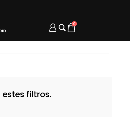
0
OID
stes filtros.