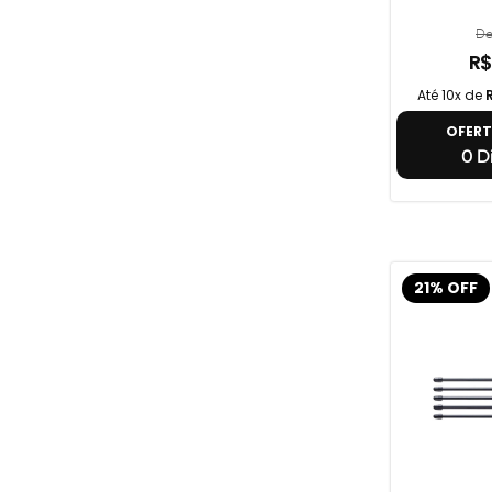
De
R$
Até 10x de
OFER
0 Di
21% OFF