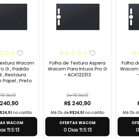
Textura Wacom
Folha de Textura Aspera
Folha d
ro G , Padrão
Wacom Para Intuos Pro G
Wacom P
l , Restaura
- ACK122313
-
 Papel , Preto
R$ 366,53
De R$ 366,53
 240,90
R$ 240,90
$24,51
no cartão
Até 12x de
R$24,51
no cartão
Até 12x 
TAS WACOM
OFERTAS WACOM
OF
as 11:5:12
0 Dias 11:5:12
0