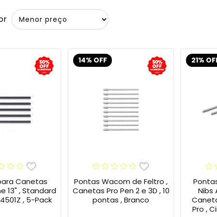
or
14% OFF
21% OF
para Canetas
Pontas Wacom de Feltro ,
Ponta
13" , Standard
Canetas Pro Pen 2 e 3D , 10
Nibs
4501Z , 5-Pack
pontas , Branco
Caneta
Pro , C