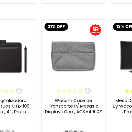
21% OFF
13% OF
gitalizadora
Wacom Case de
Mesa Di
tuos CTL4100 ,
Transporte P/ Mesas e
By Wacom
 , 4" , Preto
Displays One , ACK54900Z
, Pr
R$ 363,70
De R$ 401,41