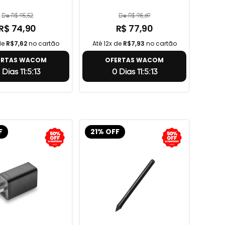
De R$ 95,52
De R$ 98,69
R$ 74,90
R$ 77,90
de
R$7,62
no cartão
Até 12x de
R$7,93
no cartão
ERTAS WACOM
OFERTAS WACOM
 Dias 11:5:12
0 Dias 11:5:12
F
21% OFF