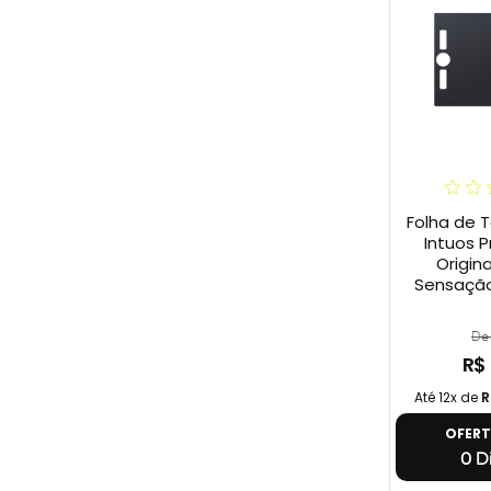
Folha de 
Intuos P
Origina
Sensação
De 
R$
Até 12x de
R
OFER
0 Di