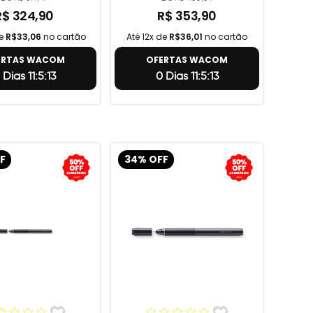
R$ 324,90
R$ 353,90
de
R$33,06
no cartão
Até 12x de
R$36,01
no cartão
ERTAS WACOM
OFERTAS WACOM
 Dias 11:5:12
0 Dias 11:5:12
F
34% OFF