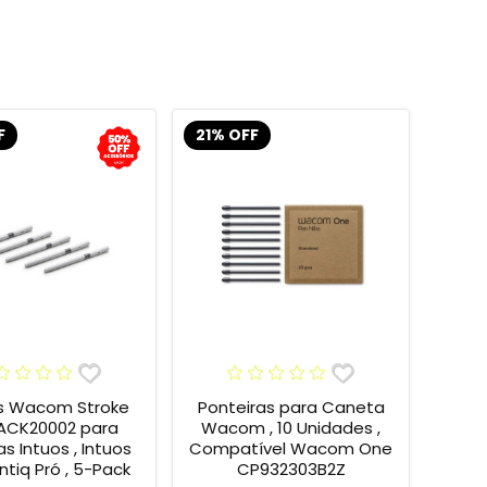
F
21% OFF
s Wacom Stroke
Ponteiras para Caneta
 ACK20002 para
Wacom , 10 Unidades ,
s Intuos , Intuos
Compatível Wacom One
intiq Pró , 5-Pack
CP932303B2Z