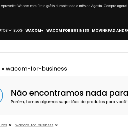
Aproveite: Wacom com Frete grátis durante todo o mês de Agosto. Compre agora!
UTOS
BLOG
WACOM+
WACOM FOR BUSINESS
MOVINKPAD ANDR
 » wacom-for-business
Não encontramos nada para e
Porém, temos algumas sugestões de produtos para você!
utos
wacom-for-business