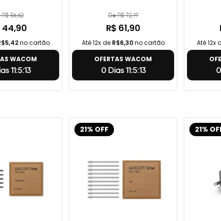
 R$ 56,62
De R$ 72,19
 44,90
R$ 61,90
R$5,42
no cartão
Até 12x de
R$6,30
no cartão
Até 12x 
TAS WACOM
OFERTAS WACOM
OF
as 11:5:12
0 Dias 11:5:12
0
21% OFF
21% OF