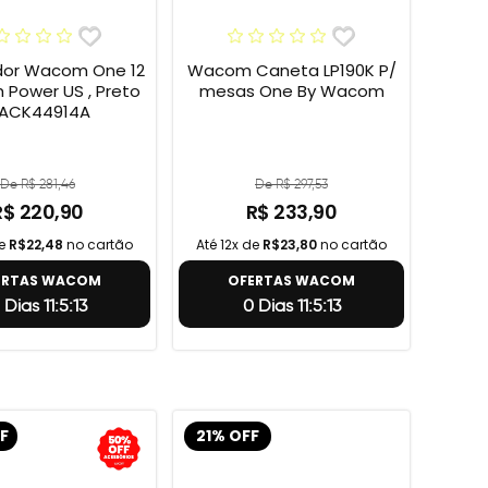
or Wacom One 12
Wacom Caneta LP190K P/
h Power US , Preto
mesas One By Wacom
 ACK44914A
De R$ 281,46
De R$ 297,53
R$ 220,90
R$ 233,90
de
R$22,48
no cartão
Até 12x de
R$23,80
no cartão
ERTAS WACOM
OFERTAS WACOM
 Dias 11:5:12
0 Dias 11:5:12
F
21% OFF