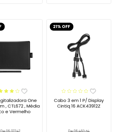
F
21% OFF
gitalizadora One
Cabo 3 em 1 P/ Display
 , CTL672 , Média
Cintiq 16 ACK43912Z
eto e Vermelho
De R$ 377,47
De R$ 450,64