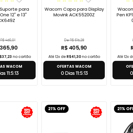
uporte para
Wacom Capa para Display
Wacom 
e 12" e 13"
Movink ACK55200Z
Pen KP1
CK649Z
R$ 465,01
De R$ 516,28
 365,90
R$ 405,90
$37,23
no cartão
Até 12x de
R$41,30
no cartão
Até 12x 
TAS WACOM
OFERTAS WACOM
OF
as 11:5:12
0 Dias 11:5:12
0
21% OFF
21% OF