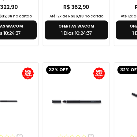
 322,90
R$ 362,90
$32,86
no cartão
Até 12x de
R$36,93
no cartão
Até 12x 
TAS WACOM
OFERTAS WACOM
OF
s 10:24:36
1 Dias 10:24:36
1 
32% OFF
32% OF