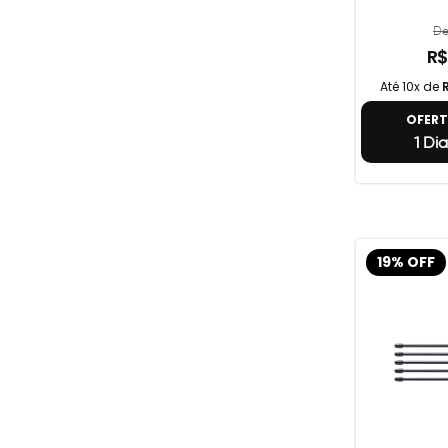
De
R$
Até 10x de
OFER
1 Dia
19% OFF