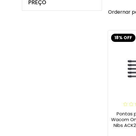
PREÇO
Ordernar p
18% OFF
Pontas 
Wacom One 
Nibs ACK2