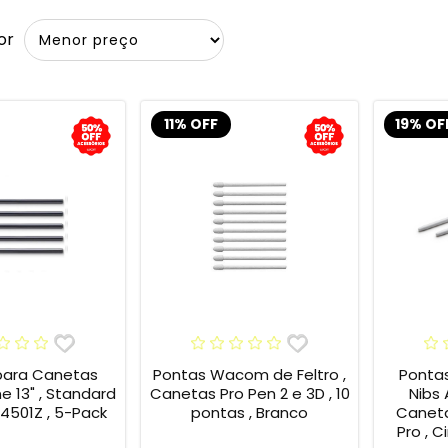
or
11% OFF
19% OF
para Canetas
Pontas Wacom de Feltro ,
Ponta
13" , Standard
Canetas Pro Pen 2 e 3D , 10
Nibs
4501Z , 5-Pack
pontas , Branco
Caneta
Pro , C