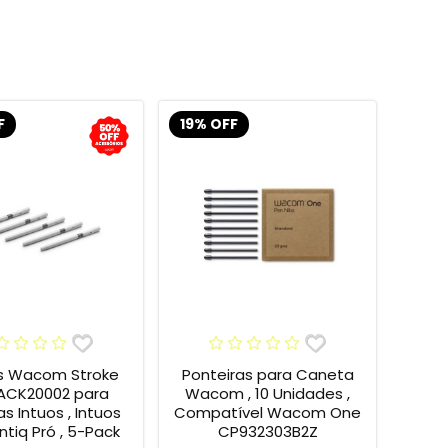
F
19% OFF
s Wacom Stroke
Ponteiras para Caneta
 ACK20002 para
Wacom , 10 Unidades ,
s Intuos , Intuos
Compatível Wacom One
intiq Pró , 5-Pack
CP932303B2Z