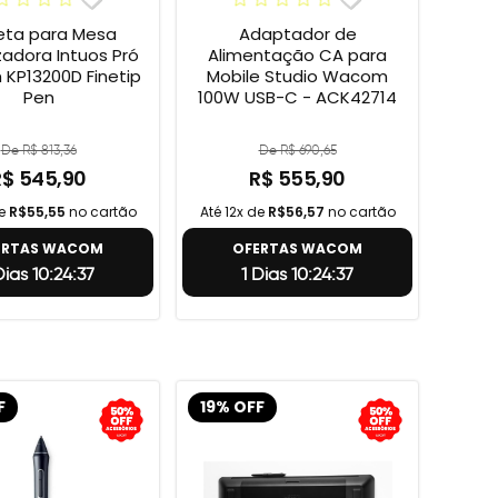
ta para Mesa
Adaptador de
izadora Intuos Pró
Alimentação CA para
KP13200D Finetip
Mobile Studio Wacom
Pen
100W USB-C - ACK42714
De R$ 813,36
De R$ 690,65
R$ 545,90
R$ 555,90
de
R$55,55
no cartão
Até 12x de
R$56,57
no cartão
ERTAS WACOM
OFERTAS WACOM
Dias 10:24:36
1 Dias 10:24:36
F
19% OFF