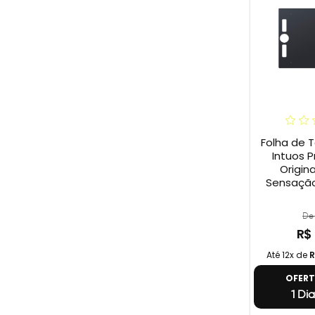
Folha de 
Intuos P
Origina
Sensação
De 
R$
Até 12x de
R
OFER
1 Dia