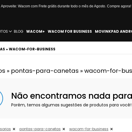
Aproveite: Wacom com Frete grátis durante todo o mês de Agosto. Compre agora!
UTOS
BLOG
WACOM+
WACOM FOR BUSINESS
MOVINKPAD ANDR
TAS » WACOM-FOR-BUSINESS
os » pontas-para-canetas » wacom-for-bus
Não encontramos nada para e
Porém, temos algumas sugestões de produtos para você!
sorios
pontas-para-canetas
wacom-for-business