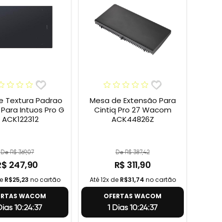
e Textura Padrao
Mesa de Extensão Para
ara Intuos Pro G
Cintiq Pro 27 Wacom
 ACK122312
ACK44826Z
De R$ 369,07
De R$ 387,42
R$ 247,90
R$ 311,90
de
R$25,23
no cartão
Até 12x de
R$31,74
no cartão
ERTAS WACOM
OFERTAS WACOM
Dias 10:24:36
1 Dias 10:24:36