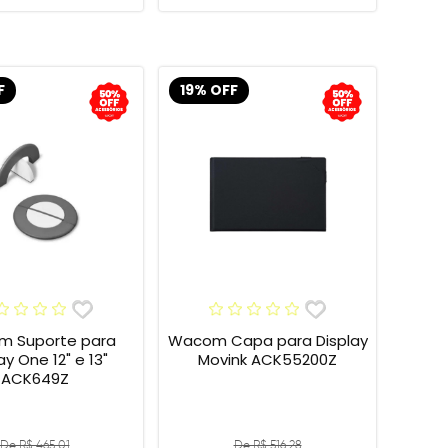
F
19% OFF
 Suporte para
Wacom Capa para Display
 One 12" e 13"
Movink ACK55200Z
ACK649Z
De R$ 465,01
De R$ 516,28