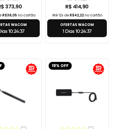
R$ 373,90
R$ 414,90
de
R$38,05
no cartão
Até 12x de
R$42,22
no cartão
ERTAS WACOM
OFERTAS WACOM
Dias 10:24:36
1 Dias 10:24:36
F
19% OFF