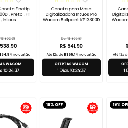
neta Finetip
Caneta para Mesa
Cane
0D , Preto , FT
Digitalizadora Intuos Pró
Digital
 , Intous
Wacom Ballpoint KP13300D
Wacom 
R$ 802,68
De R$ 806,59
 538,90
R$ 541,90
$54,84
no cartão
Até 12x de
R$55,14
no cartão
Até 12x 
TAS WACOM
OFERTAS WACOM
OF
s 10:24:36
1 Dias 10:24:36
1 
19% OFF
19% OF