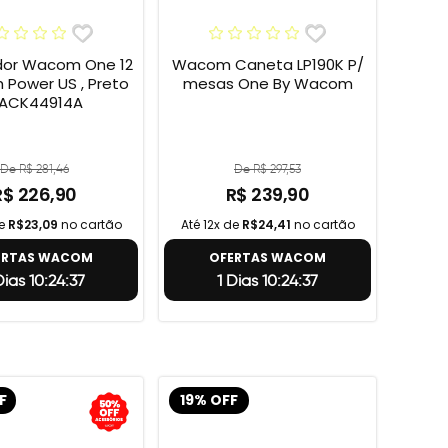
or Wacom One 12
Wacom Caneta LP190K P/
h Power US , Preto
mesas One By Wacom
 ACK44914A
De R$ 281,46
De R$ 297,53
R$ 226,90
R$ 239,90
de
R$23,09
no cartão
Até 12x de
R$24,41
no cartão
ERTAS WACOM
OFERTAS WACOM
Dias 10:24:36
1 Dias 10:24:36
F
19% OFF