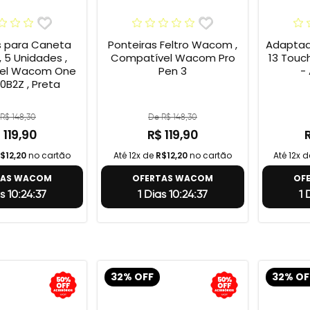
s para Caneta
Ponteiras Feltro Wacom ,
Adaptad
 5 Unidades ,
Compatível Wacom Pro
13 Touc
el Wacom One
Pen 3
-
0B2Z , Preta
R$ 148,30
De R$ 148,30
 119,90
R$ 119,90
$12,20
no cartão
Até 12x de
R$12,20
no cartão
Até 12x 
TAS WACOM
OFERTAS WACOM
OF
s 10:24:36
1 Dias 10:24:36
1 
32% OFF
32% OF