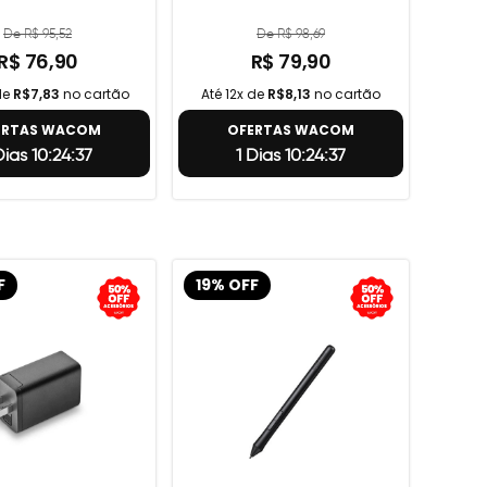
De R$ 95,52
De R$ 98,69
R$ 76,90
R$ 79,90
de
R$7,83
no cartão
Até 12x de
R$8,13
no cartão
ERTAS WACOM
OFERTAS WACOM
Dias 10:24:36
1 Dias 10:24:36
F
19% OFF