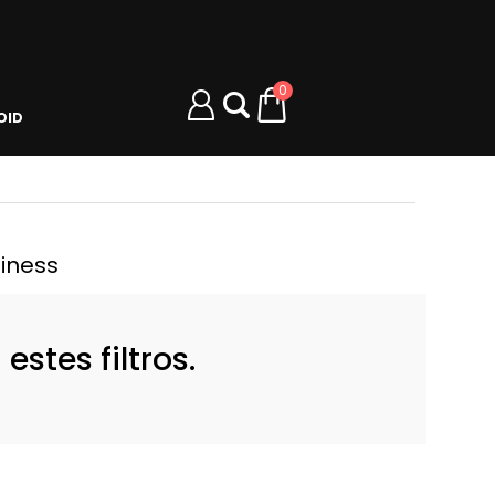
0
OID
iness
stes filtros.