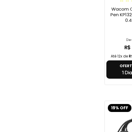
Wacom Ca
Pen KP1320
0.4
De 
R$
Até 12x de
R
OFER
1 Dia
19% OFF