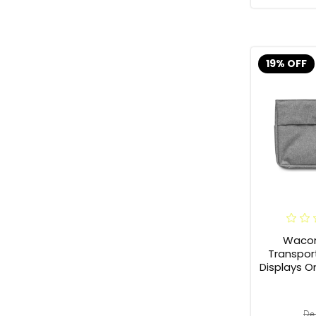
19% OFF
Waco
Transpor
Displays 
De 