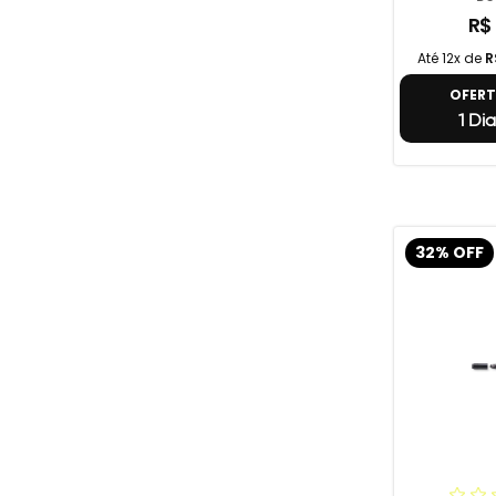
R$
Até 12x de
R
OFER
1 Dia
32% OFF