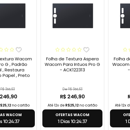
Textura Wacom
Folha de Textura Aspera
Folha d
ro G , Padrão
Wacom Para Intuos Pro G
Wacom P
l , Restaura
- ACK122313
-
 Papel , Preto
R$ 366,53
De R$ 366,53
 246,90
R$ 246,90
$25,12
no cartão
Até 12x de
R$25,12
no cartão
Até 12x 
TAS WACOM
OFERTAS WACOM
OF
s 10:24:36
1 Dias 10:24:36
1 