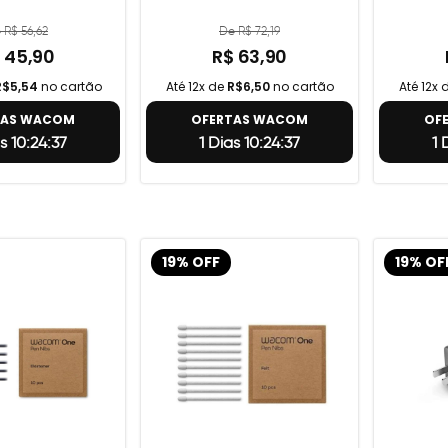
 R$ 56,62
De R$ 72,19
 45,90
R$ 63,90
R$5,54
no cartão
Até 12x de
R$6,50
no cartão
Até 12x 
TAS WACOM
OFERTAS WACOM
OF
s 10:24:36
1 Dias 10:24:36
1 
19% OFF
19% OF