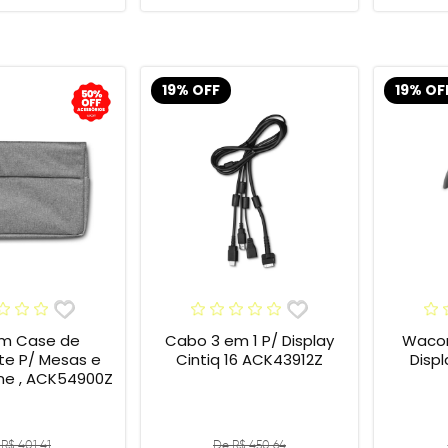
19% OFF
19% OF
m Case de
Cabo 3 em 1 P/ Display
Wacom
te P/ Mesas e
Cintiq 16 ACK43912Z
Display
One , ACK54900Z
R$ 401,41
De R$ 450,64