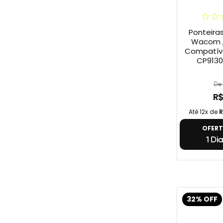
Ponteira
Wacom ,
Compatív
CP9130
De 
R$
Até 12x de
R
OFER
1 Dia
32% OFF