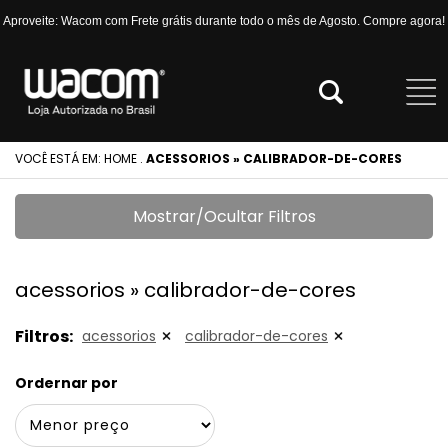
Aproveite: Wacom com Frete grátis durante todo o mês de Agosto. Compre agora!
VOCÊ ESTÁ EM:
HOME
.
ACESSORIOS » CALIBRADOR-DE-CORES
Mostrar/Ocultar Filtros
acessorios » calibrador-de-cores
Filtros:
acessorios
calibrador-de-cores
Ordernar por