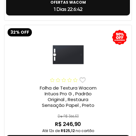
OFERTAS WACOM
1 Dias 22:6:41
32% OFF
Folha de Textura Wacom
Intuos Pro G , Padrão
Original , Restaura
Sensação Papel , Preto
De R$ 366,53
R$ 246,90
Até 12x de
R$25,12
no cartão