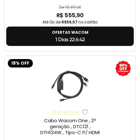
De R$ 690,65
R$ 555,90
Até 12x de
R$56,57
no cartão
OFERTAS WACOM
1 Dias 22:6:41
19% OFF
Cabo Wacom One , 2ª
geração , DTC121 ,
DTH134W , Tipo-C P/ HDMI