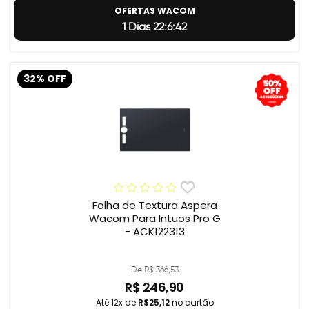
OFERTAS WACOM
1 Dias 22:6:41
32% OFF
Folha de Textura Aspera
Wacom Para Intuos Pro G
- ACK122313
De R$ 366,53
R$ 246,90
Até 12x de
R$25,12
no cartão