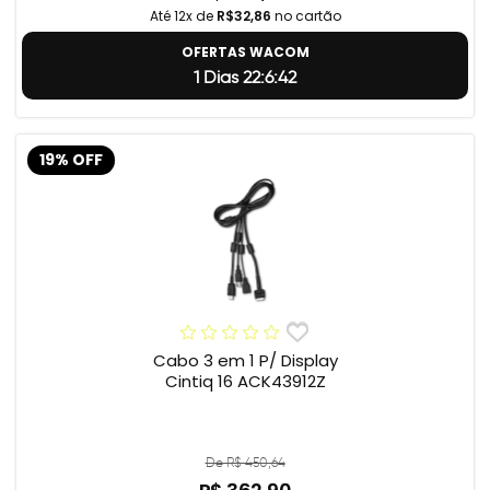
Até 12x de
R$32,86
no cartão
OFERTAS WACOM
1 Dias 22:6:41
19% OFF
Cabo 3 em 1 P/ Display
Cintiq 16 ACK43912Z
De R$ 450,64