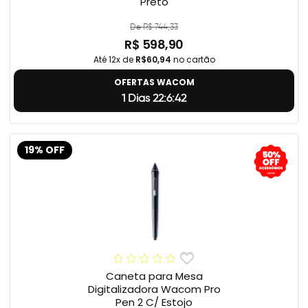
Preto
De R$ 744,33
R$ 598,90
Até 12x de
R$60,94
no cartão
OFERTAS WACOM
1 Dias 22:6:41
19% OFF
Caneta para Mesa
Digitalizadora Wacom Pro
Pen 2 C/ Estojo