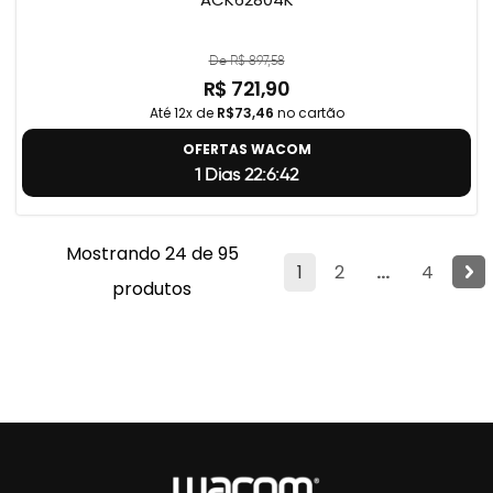
De R$ 897,58
R$ 721,90
Até 12x de
R$73,46
no cartão
OFERTAS WACOM
1 Dias 22:6:41
Mostrando 24 de 95
1
2
...
4
produtos