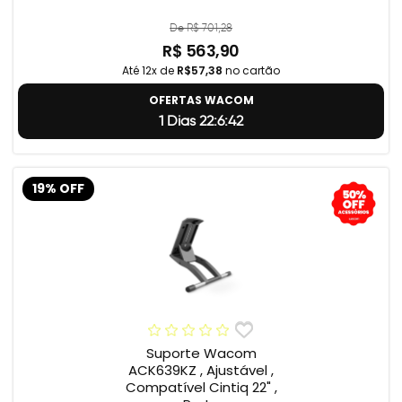
De R$ 701,28
R$ 563,90
Até 12x de
R$57,38
no cartão
OFERTAS WACOM
1 Dias 22:6:41
19% OFF
Suporte Wacom
ACK639KZ , Ajustável ,
Compatível Cintiq 22" ,