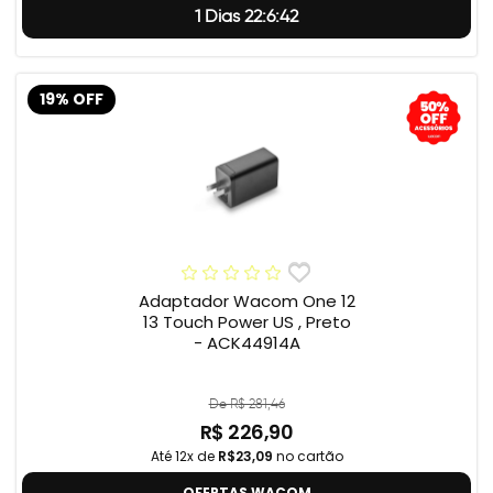
1 Dias 22:6:41
19% OFF
Adaptador Wacom One 12
13 Touch Power US , Preto
- ACK44914A
De R$ 281,46
R$ 226,90
Até 12x de
R$23,09
no cartão
OFERTAS WACOM