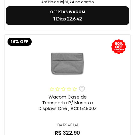
Até 12x de
R$31,74
no cartão
OFERTAS WACOM
1 Dias 22:6:41
19% OFF
Wacom Case de
Transporte P/ Mesas e
Displays One , ACK54900Z
De R$ 401,41
R$ 322,90