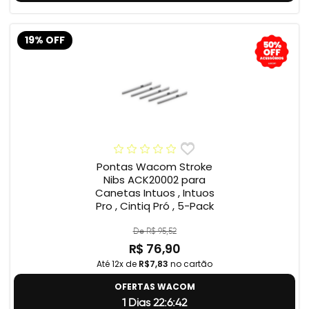
19% OFF
Pontas Wacom Stroke
Nibs ACK20002 para
Canetas Intuos , Intuos
Pro , Cintiq Pró , 5-Pack
De R$ 95,52
R$ 76,90
Até 12x de
R$7,83
no cartão
OFERTAS WACOM
1 Dias 22:6:41