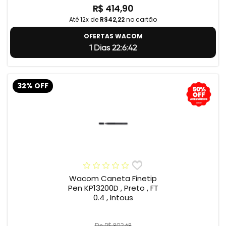
R$ 414,90
Até 12x de
R$42,22
no cartão
OFERTAS WACOM
1 Dias 22:6:41
32% OFF
Wacom Caneta Finetip
Pen KP13200D , Preto , FT
0.4 , Intous
De R$ 802,68