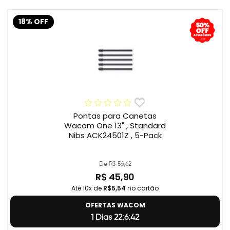
18% OFF
Pontas para Canetas
Wacom One 13" , Standard
Nibs ACK24501Z , 5-Pack
De R$ 56,62
R$ 45,90
Até 10x de
R$5,54
no cartão
OFERTAS WACOM
1 Dias 22:6:41