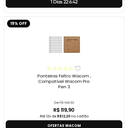
1 Dias 22:6:41
19% OFF
Ponteiras Feltro Wacom ,
Compatível Wacom Pro
Pen 3
De R$ 148,30
R$ 119,90
Até 12x de
R$12,20
no cartão
OFERTAS WACOM