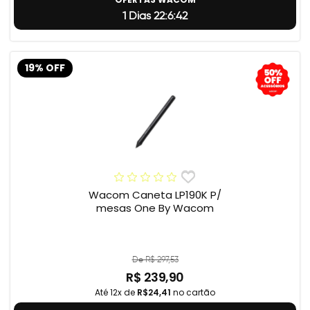
1 Dias 22:6:41
19% OFF
Wacom Caneta LP190K P/
mesas One By Wacom
De R$ 297,53
R$ 239,90
Até 12x de
R$24,41
no cartão