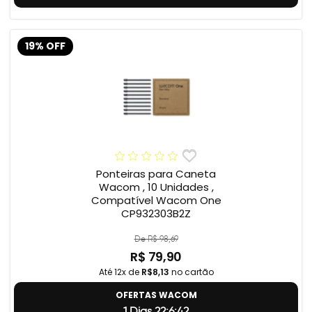
19% OFF
Ponteiras para Caneta
Wacom , 10 Unidades ,
Compatível Wacom One
CP932303B2Z
De R$ 98,69
R$ 79,90
Até 12x de
R$8,13
no cartão
OFERTAS WACOM
1 Dias 22:6:41