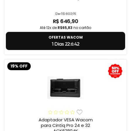
De R$ 803,95
R$ 646,90
Até 12x de
R$65,83
no cartão
OFERTAS WACOM
1 Dias 22:6:41
19% OFF
Adaptador VESA Wacom
para Cintiq Pro 24 e 32
ACK62804K