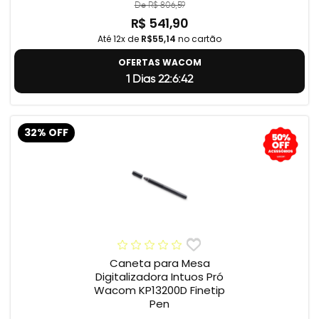
De R$ 806,59
R$ 541,90
Até 12x de
R$55,14
no cartão
OFERTAS WACOM
1 Dias 22:6:41
32% OFF
Caneta para Mesa
Digitalizadora Intuos Pró
Wacom KP13200D Finetip
Pen