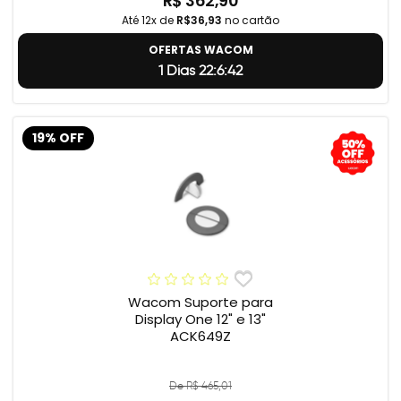
R$ 362,90
Até 12x de
R$36,93
no cartão
OFERTAS WACOM
1 Dias 22:6:41
19% OFF
Wacom Suporte para
Display One 12" e 13"
ACK649Z
De R$ 465,01