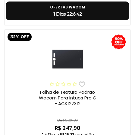
OFERTAS WACOM
1 Dias 22:6:41
32% OFF
Folha de Textura Padrao
Wacom Para Intuos Pro G
- ACK122312
De R$ 369,07
R$ 247,90
Até 12x de
R$25,23
no cartão