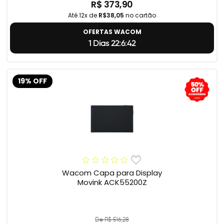
R$ 373,90
Até 12x de
R$38,05
no cartão
OFERTAS WACOM
1 Dias 22:6:41
19% OFF
Wacom Capa para Display
Movink ACK55200Z
De R$ 516,28