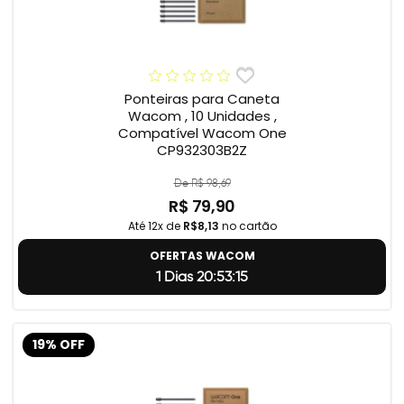
Ponteiras para Caneta
Wacom , 10 Unidades ,
Compatível Wacom One
CP932303B2Z
De R$ 98,69
R$ 79,90
Até 12x de
R$8,13
no cartão
OFERTAS WACOM
1 Dias 20:53:14
19% OFF