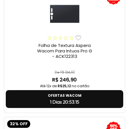
Folha de Textura Aspera
Wacom Para Intuos Pro G
- ACK122313
De R$ 366,53
R$ 246,90
Até 12x de
R$25,12
no cartão
OFERTAS WACOM
1 Dias 20:53:14
32% OFF