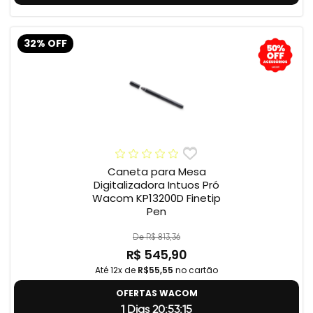
32% OFF
Caneta para Mesa
Digitalizadora Intuos Pró
Wacom KP13200D Finetip
Pen
De R$ 813,36
R$ 545,90
Até 12x de
R$55,55
no cartão
OFERTAS WACOM
1 Dias 20:53:14