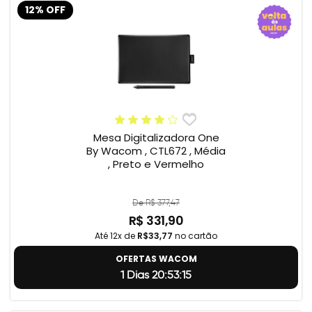
12% OFF
Mesa Digitalizadora One
By Wacom , CTL672 , Média
, Preto e Vermelho
De R$ 377,47
R$ 331,90
Até 12x de
R$33,77
no cartão
OFERTAS WACOM
1 Dias 20:53:14