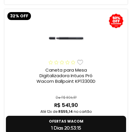
32% OFF
Caneta para Mesa
Digitalizadora Intuos Pró
Wacom Ballpoint KP13300D
De R$ 806,59
R$ 541,90
Até 12x de
R$55,14
no cartão
OFERTAS WACOM
1 Dias 20:53:14