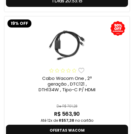
1 Dias 20:53:14
19% OFF
Cabo Wacom One , 2ª
geração , DTC121 ,
DTH134W , Tipo-C P/ HDMI
De R$ 701,28
R$ 563,90
Até 12x de
R$57,38
no cartão
OFERTAS WACOM