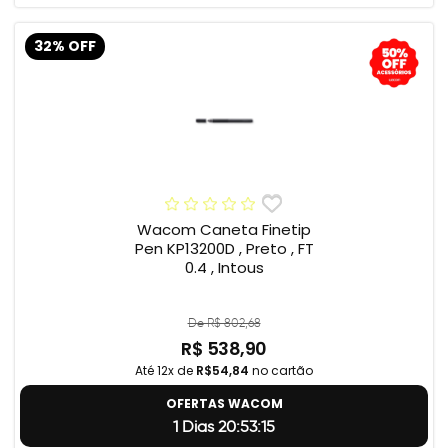
32% OFF
Wacom Caneta Finetip
Pen KP13200D , Preto , FT
0.4 , Intous
De R$ 802,68
R$ 538,90
Até 12x de
R$54,84
no cartão
OFERTAS WACOM
1 Dias 20:53:14