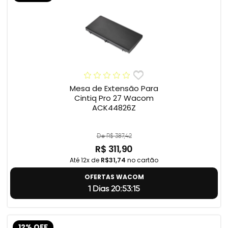
Mesa de Extensão Para
Cintiq Pro 27 Wacom
ACK44826Z
De R$ 387,42
R$ 311,90
Até 12x de
R$31,74
no cartão
OFERTAS WACOM
1 Dias 20:53:14
12% OFF