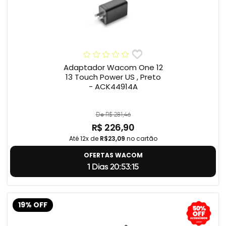
Adaptador Wacom One 12
13 Touch Power US , Preto
- ACK44914A
De R$ 281,46
R$ 226,90
Até 12x de
R$23,09
no cartão
OFERTAS WACOM
1 Dias 20:53:14
19% OFF