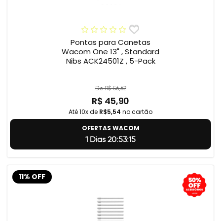
Pontas para Canetas
Wacom One 13" , Standard
Nibs ACK24501Z , 5-Pack
De R$ 56,62
R$ 45,90
Até 10x de
R$5,54
no cartão
OFERTAS WACOM
1 Dias 20:53:14
11% OFF