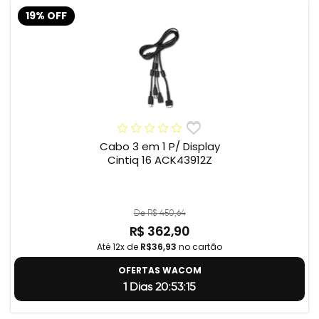
19% OFF
Cabo 3 em 1 P/ Display
Cintiq 16 ACK43912Z
De R$ 450,64
R$ 362,90
Até 12x de
R$36,93
no cartão
OFERTAS WACOM
1 Dias 20:53:14