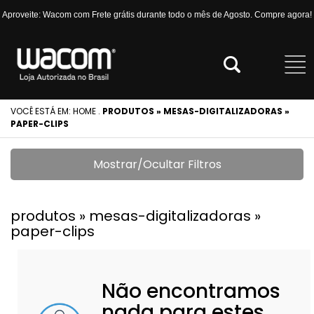
Aproveite: Wacom com Frete grátis durante todo o mês de Agosto. Compre agora!
VOCÊ ESTÁ EM:
HOME
.
PRODUTOS » MESAS-DIGITALIZADORAS »
PAPER-CLIPS
Mostrar/Ocultar Filtros
produtos » mesas-digitalizadoras »
paper-clips
Não encontramos
nada para estes