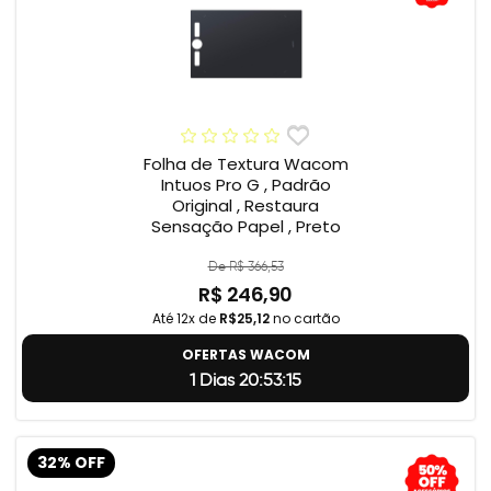
Folha de Textura Wacom
Intuos Pro G , Padrão
Original , Restaura
Sensação Papel , Preto
De R$ 366,53
R$ 246,90
Até 12x de
R$25,12
no cartão
OFERTAS WACOM
1 Dias 20:53:14
32% OFF