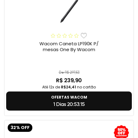
Wacom Caneta LP190K P/
mesas One By Wacom
De R$ 297,53
R$ 239,90
Até 12x de
R$24,41
no cartão
OFERTAS WACOM
1 Dias 20:53:14
32% OFF