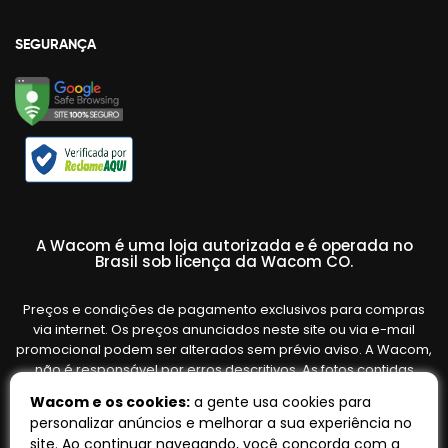
SEGURANÇA
A Wacom é uma loja autorizada e é operada no
Brasil sob licença da Wacom CO.
Preços e condições de pagamento exclusivos para compras
via internet. Os preços anunciados neste site ou via e-mail
promocional podem ser alterados sem prévio aviso. A Wacom,
não é responsável por erros descritivos. As fotos contidas
nesta página são meramente ilustrativas do produto e podem
Wacom e os cookies:
a gente usa cookies para
variar de acordo com o fornecedor/lote do fabricante. Ofertas
personalizar anúncios e melhorar a sua experiência no
válidas até o término de nossos estoques. Vendas sujeitas à
site. Ao continuar navegando, você concorda com a