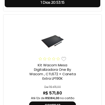
1 Dias 20:53:14
Kit Wacom Mesa
Digitalizadora One By
Wacom , CTL672 + Caneta
Extra LP190K
De R$ 675,00
R$ 571,80
Até 12x de
R$384,00
no cartão