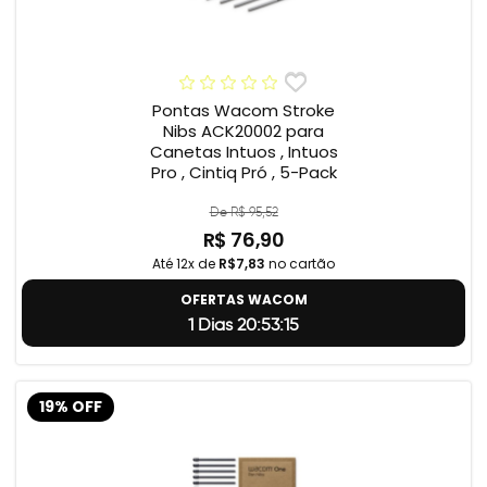
Pontas Wacom Stroke
Nibs ACK20002 para
Canetas Intuos , Intuos
Pro , Cintiq Pró , 5-Pack
De R$ 95,52
R$ 76,90
Até 12x de
R$7,83
no cartão
OFERTAS WACOM
1 Dias 20:53:14
19% OFF