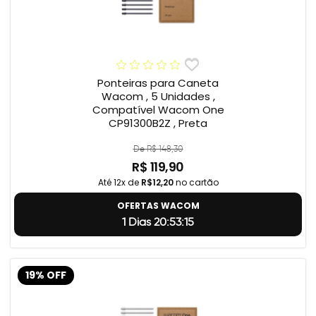
Ponteiras para Caneta
Wacom , 5 Unidades ,
Compatível Wacom One
CP91300B2Z , Preta
De R$ 148,30
R$ 119,90
Até 12x de
R$12,20
no cartão
OFERTAS WACOM
1 Dias 20:53:14
19% OFF