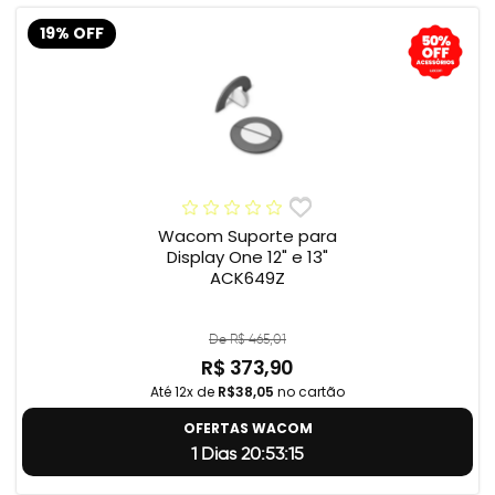
19% OFF
Wacom Suporte para
Display One 12" e 13"
ACK649Z
De R$ 465,01
R$ 373,90
Até 12x de
R$38,05
no cartão
OFERTAS WACOM
1 Dias 20:53:14