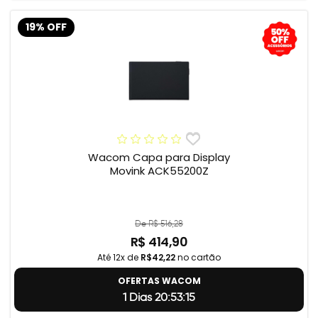
19% OFF
Wacom Capa para Display
Movink ACK55200Z
De R$ 516,28
R$ 414,90
Até 12x de
R$42,22
no cartão
OFERTAS WACOM
1 Dias 20:53:14