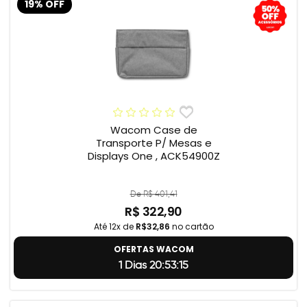
19% OFF
Wacom Case de
Transporte P/ Mesas e
Displays One , ACK54900Z
De R$ 401,41
R$ 322,90
Até 12x de
R$32,86
no cartão
OFERTAS WACOM
1 Dias 20:53:14