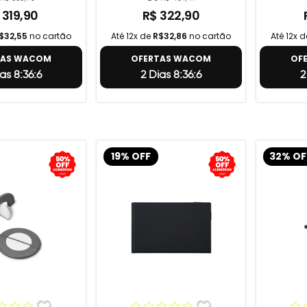
 319,90
R$ 322,90
$32,55
no cartão
Até 12x de
R$32,86
no cartão
Até 12x 
TAS WACOM
OFERTAS WACOM
OF
as 8:36:5
2 Dias 8:36:5
2
19% OFF
32% OF