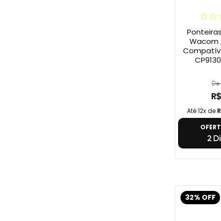
Ponteira
Wacom ,
Compatív
CP9130
De 
R$
Até 12x de
R
OFER
2 Di
32% OFF