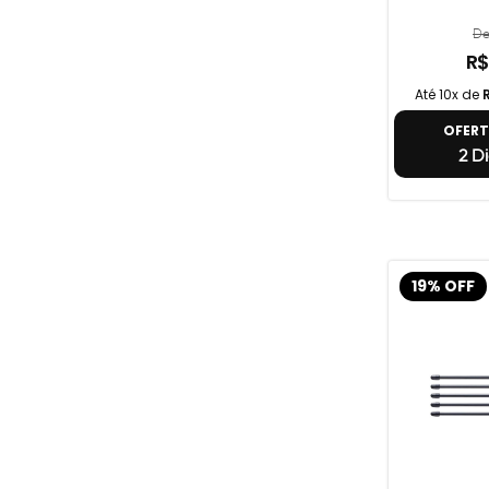
De
R$
Até 10x de
OFER
2 Di
19% OFF