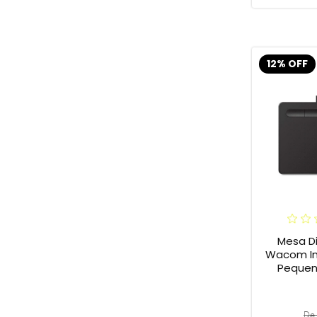
12% OFF
Mesa Di
Wacom In
Pequena
De 