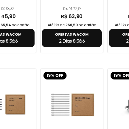
 R$ 56,62
De R$ 72,19
 45,90
R$ 63,90
R$5,54
no cartão
Até 12x de
R$6,50
no cartão
Até 12x 
TAS WACOM
OFERTAS WACOM
OF
as 8:36:5
2 Dias 8:36:5
2
19% OFF
19% OF