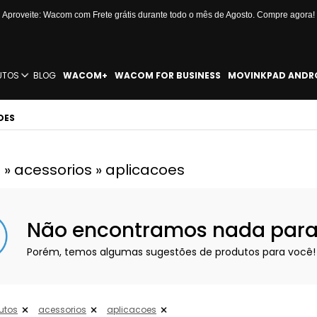
Aproveite: Wacom com Frete grátis durante todo o mês de Agosto. Compre agora!
UTOS
BLOG
WACOM+
WACOM FOR BUSINESS
MOVINKPAD ANDR
OES
 » acessorios » aplicacoes
Não encontramos nada para e
Porém, temos algumas sugestões de produtos para você!
utos
acessorios
aplicacoes