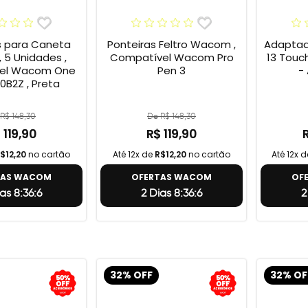
s para Caneta
Ponteiras Feltro Wacom ,
Adaptad
 5 Unidades ,
Compatível Wacom Pro
13 Touc
el Wacom One
Pen 3
-
0B2Z , Preta
R$ 148,30
De R$ 148,30
 119,90
R$ 119,90
$12,20
no cartão
Até 12x de
R$12,20
no cartão
Até 12x 
TAS WACOM
OFERTAS WACOM
OF
as 8:36:5
2 Dias 8:36:5
2
32% OFF
32% OF