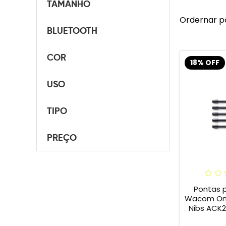
TAMANHO
Ordernar p
BLUETOOTH
COR
18% OFF
USO
TIPO
PREÇO
Pontas 
Wacom One 
Nibs ACK2