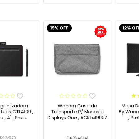
19% OFF
12% OF
gitalizadora
Wacom Case de
Mesa Di
tuos CTL4100 ,
Transporte P/ Mesas e
By Wacom
 , 4" , Preto
Displays One , ACK54900Z
, Pr
R$ 363,70
De R$ 401,41