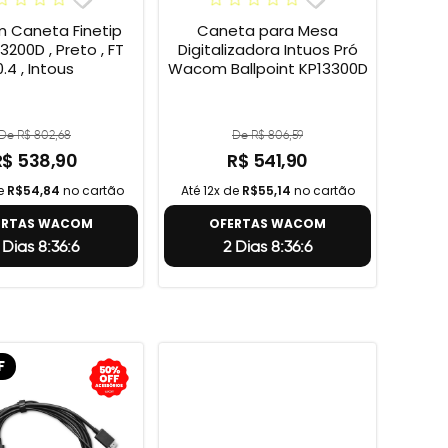
Caneta Finetip
Caneta para Mesa
3200D , Preto , FT
Digitalizadora Intuos Pró
0.4 , Intous
Wacom Ballpoint KP13300D
De R$ 802,68
De R$ 806,59
R$ 538,90
R$ 541,90
de
R$54,84
no cartão
Até 12x de
R$55,14
no cartão
ERTAS WACOM
OFERTAS WACOM
 Dias 8:36:5
2 Dias 8:36:5
F