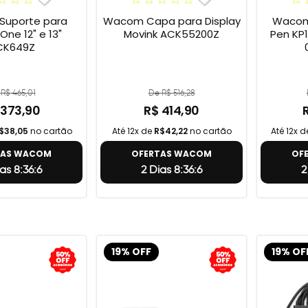
uporte para
Wacom Capa para Display
Wacom 
e 12" e 13"
Movink ACK55200Z
Pen KP1
CK649Z
R$ 465,01
De R$ 516,28
 373,90
R$ 414,90
$38,05
no cartão
Até 12x de
R$42,22
no cartão
Até 12x 
TAS WACOM
OFERTAS WACOM
OF
as 8:36:5
2 Dias 8:36:5
2
19% OFF
19% OF