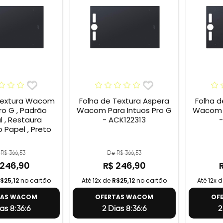
Textura Wacom
Folha de Textura Aspera
Folha d
ro G , Padrão
Wacom Para Intuos Pro G
Wacom P
l , Restaura
- ACK122313
-
 Papel , Preto
R$ 366,53
De R$ 366,53
 246,90
R$ 246,90
$25,12
no cartão
Até 12x de
R$25,12
no cartão
Até 12x 
TAS WACOM
OFERTAS WACOM
OF
as 8:36:5
2 Dias 8:36:5
2