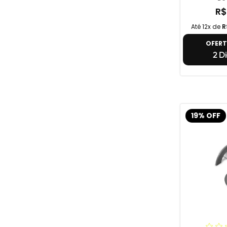
R$
Até 12x de
R
OFER
2 Di
19% OFF