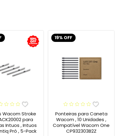
F
19% OFF
s Wacom Stroke
Ponteiras para Caneta
 ACK20002 para
Wacom , 10 Unidades ,
s Intuos , Intuos
Compatível Wacom One
intiq Pró , 5-Pack
CP932303B2Z