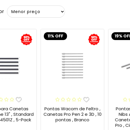
or
11% OFF
19% OF
para Canetas
Pontas Wacom de Feltro ,
Ponta
13" , Standard
Canetas Pro Pen 2 e 3D , 10
Nibs
4501Z , 5-Pack
pontas , Branco
Caneta
Pro , C