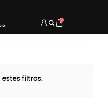
0
OID
stes filtros.