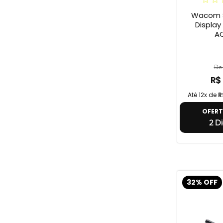
Wacom S
Display On
A
De 
R$
Até 12x de
R
OFER
2 Di
32% OFF