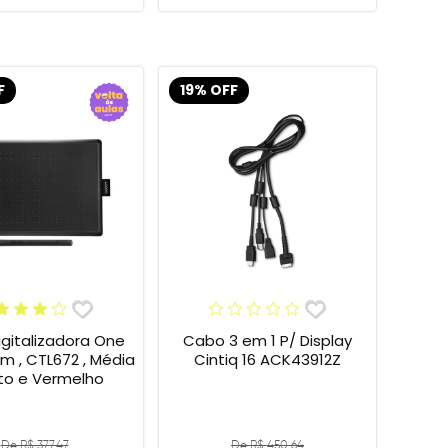
F
19% OFF
gitalizadora One
Cabo 3 em 1 P/ Display
 , CTL672 , Média
Cintiq 16 ACK43912Z
eto e Vermelho
De R$ 377,47
De R$ 450,64