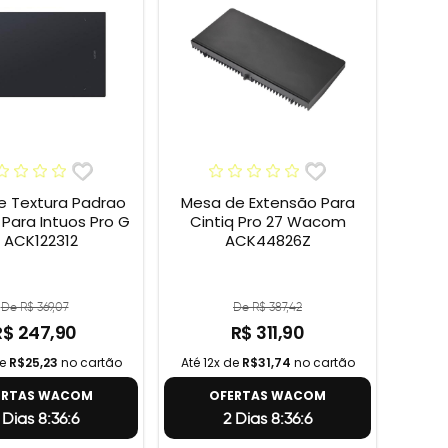
e Textura Padrao
Mesa de Extensão Para
ara Intuos Pro G
Cintiq Pro 27 Wacom
 ACK122312
ACK44826Z
De R$ 369,07
De R$ 387,42
R$ 247,90
R$ 311,90
de
R$25,23
no cartão
Até 12x de
R$31,74
no cartão
ERTAS WACOM
OFERTAS WACOM
 Dias 8:36:5
2 Dias 8:36:5