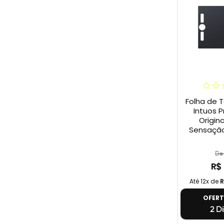
Folha de 
Intuos P
Origina
Sensação
De 
R$
Até 12x de
R
OFER
2 Di