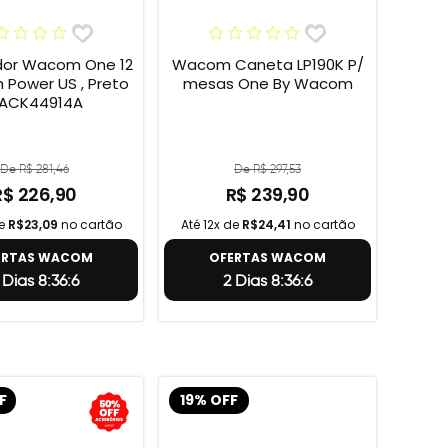
or Wacom One 12
Wacom Caneta LP190K P/
h Power US , Preto
mesas One By Wacom
 ACK44914A
De R$ 281,46
De R$ 297,53
R$ 226,90
R$ 239,90
de
R$23,09
no cartão
Até 12x de
R$24,41
no cartão
ERTAS WACOM
OFERTAS WACOM
 Dias 8:36:5
2 Dias 8:36:5
F
19% OFF