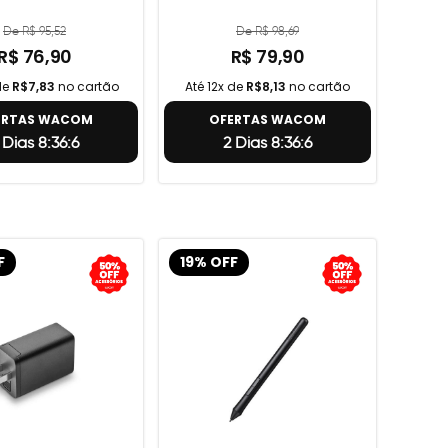
De R$ 95,52
De R$ 98,69
R$ 76,90
R$ 79,90
de
R$7,83
no cartão
Até 12x de
R$8,13
no cartão
ERTAS WACOM
OFERTAS WACOM
 Dias 8:36:5
2 Dias 8:36:5
F
19% OFF