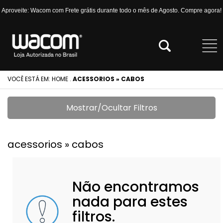
Aproveite: Wacom com Frete grátis durante todo o mês de Agosto. Compre agora!
VOCÊ ESTÁ EM:
HOME
.
ACESSORIOS » CABOS
Mostrar/Ocultar Filtros
acessorios » cabos
Não encontramos
nada para estes
filtros.