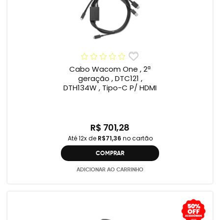
Cabo Wacom One , 2ª
geração , DTC121 ,
DTH134W , Tipo-C P/ HDMI
R$ 701,28
Até 12x de
R$71,36
no cartão
COMPRAR
ADICIONAR AO CARRINHO