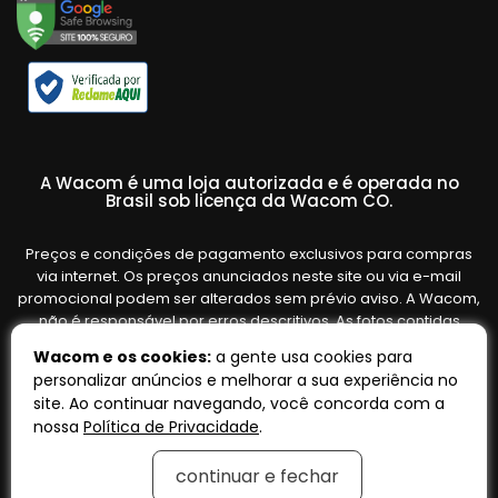
A Wacom é uma loja autorizada e é operada no
Brasil sob licença da Wacom CO.
Preços e condições de pagamento exclusivos para compras
via internet. Os preços anunciados neste site ou via e-mail
promocional podem ser alterados sem prévio aviso. A Wacom,
não é responsável por erros descritivos. As fotos contidas
nesta página são meramente ilustrativas do produto e podem
Wacom e os cookies:
a gente usa cookies para
variar de acordo com o fornecedor/lote do fabricante. Ofertas
personalizar anúncios e melhorar a sua experiência no
válidas até o término de nossos estoques. Vendas sujeitas à
site. Ao continuar navegando, você concorda com a
análise e confirmação de dados.
nossa
Política de Privacidade
.
continuar e fechar