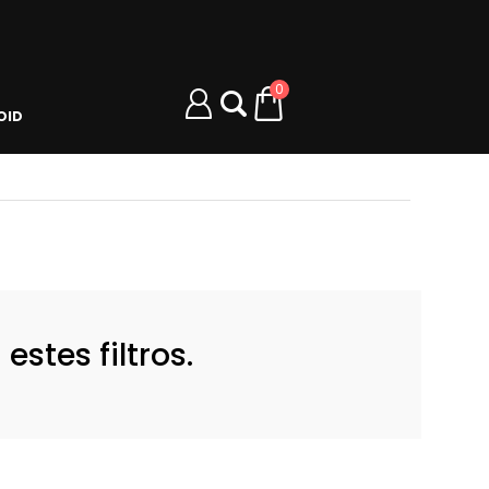
0
OID
stes filtros.