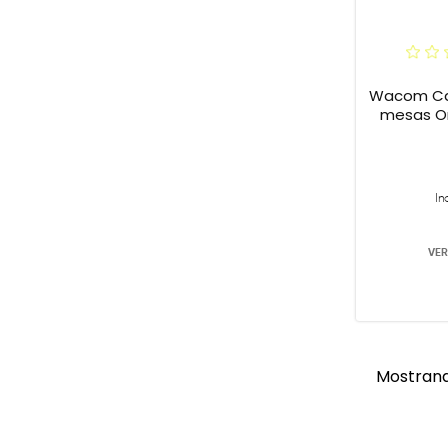
Wacom Can
mesas O
In
VER
Mostrand