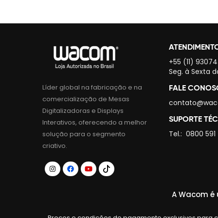
ATENDIMENT
+55 (11) 9307
Seg. à Sexta d
Líder global na fabricação e na
FALE CONO
comercialização de Mesas
contato@wac
Digitalizadoras e Displays
SUPORTE TÉ
Interativos, oferecendo a melhor
Tel.:
0800 591
solução para o segmento
criativo.
A Wacom é u
Preços e condições de pagamento exclusivos para co