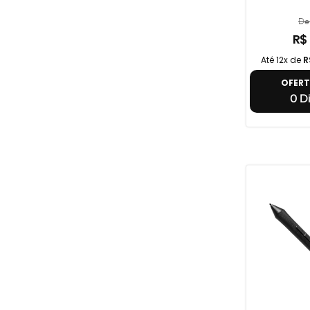
De 
R$
Até 12x de
R
OFER
0 Di