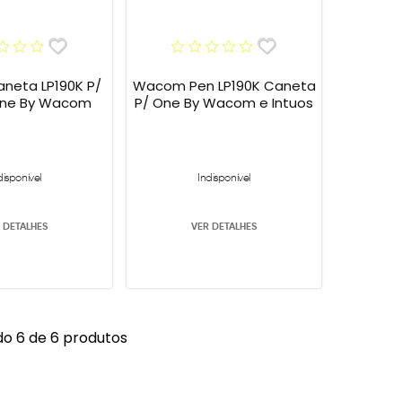
eta LP190K P/
Wacom Pen LP190K Caneta
ne By Wacom
P/ One By Wacom e Intuos
disponível
Indisponível
 DETALHES
VER DETALHES
o 6 de 6 produtos