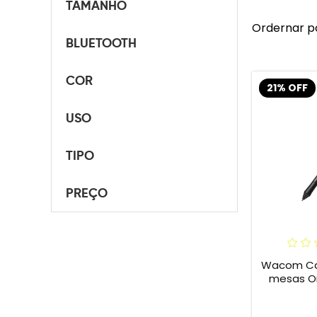
TAMANHO
Ordernar p
BLUETOOTH
COR
21% OFF
USO
TIPO
PREÇO
Wacom Can
mesas O