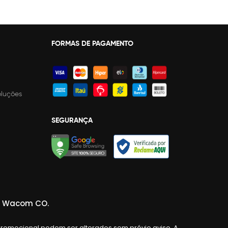
FORMAS DE PAGAMENTO
oluções
SEGURANÇA
da Wacom CO.
promocional podem ser alterados sem prévio aviso. A