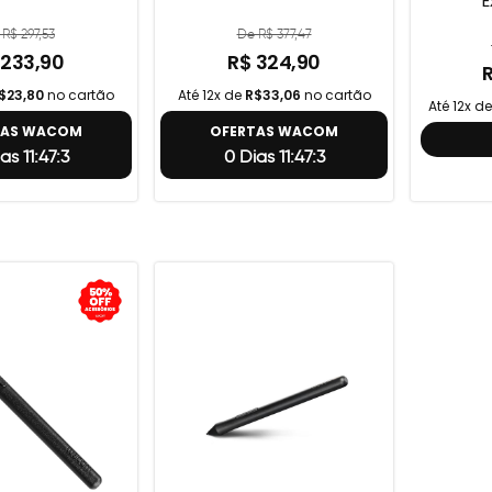
E
R$ 297,53
De R$ 377,47
 233,90
R$ 324,90
$23,80
no cartão
Até 12x de
R$33,06
no cartão
Até 12x d
TAS WACOM
OFERTAS WACOM
as 11:47:2
0 Dias 11:47:2