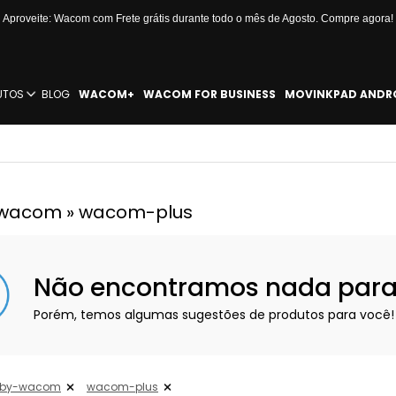
Aproveite: Wacom com Frete grátis durante todo o mês de Agosto. Compre agora!
UTOS
BLOG
WACOM+
WACOM FOR BUSINESS
MOVINKPAD ANDR
wacom » wacom-plus
Não encontramos nada para e
Porém, temos algumas sugestões de produtos para você!
-by-wacom
wacom-plus