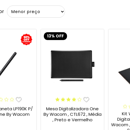
or
13% OFF
eta LP190K P/
Mesa Digitalizadora One
Kit
ne By Wacom
By Wacom , CTL672 , Média
Digit
, Preto e Vermelho
Wacom ,