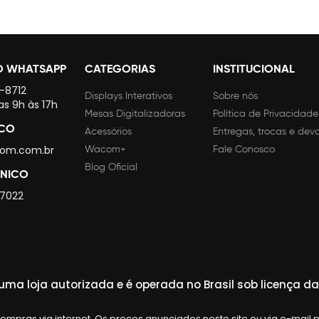
O WHATSAPP
CATEGORIAS
INSTITUCIONAL
4-8712
Displays Interativos
Sobre nós
as 9h às 17h
Mesas Digitalizadoras
Política de Privacidade
SCO
Acessórios
Entregas, trocas e dev
om.com.br
Wacom+
Fale Conosco
Blog Oficial
CNICO
 7022
ma loja autorizada e é operada no Brasil sob licença 
mpras via internet. Os preços anunciados neste site ou via e-mail 