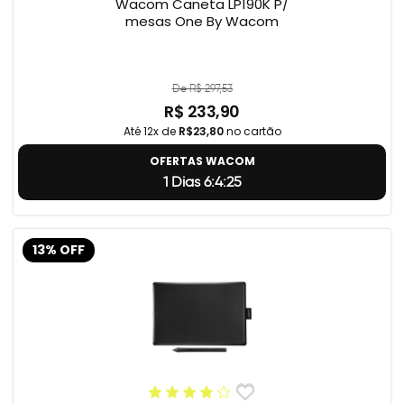
Wacom Caneta LP190K P/
mesas One By Wacom
De R$ 297,53
R$ 233,90
Até 12x de
R$23,80
no cartão
OFERTAS WACOM
1 Dias 6:4:25
13% OFF