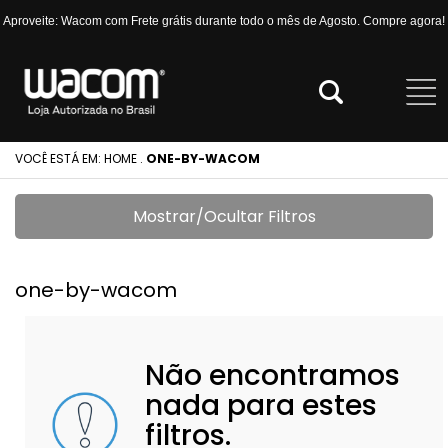
Aproveite: Wacom com Frete grátis durante todo o mês de Agosto. Compre agora!
VOCÊ ESTÁ EM:
HOME
.
ONE-BY-WACOM
Mostrar/Ocultar Filtros
one-by-wacom
Não encontramos
nada para estes
filtros.