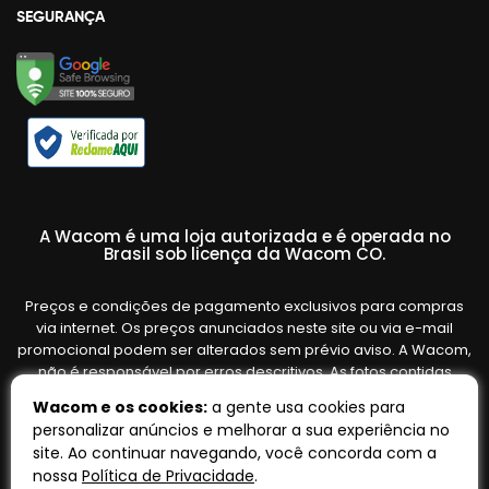
SEGURANÇA
A Wacom é uma loja autorizada e é operada no
Brasil sob licença da Wacom CO.
Preços e condições de pagamento exclusivos para compras
via internet. Os preços anunciados neste site ou via e-mail
promocional podem ser alterados sem prévio aviso. A Wacom,
não é responsável por erros descritivos. As fotos contidas
nesta página são meramente ilustrativas do produto e podem
Wacom e os cookies:
a gente usa cookies para
variar de acordo com o fornecedor/lote do fabricante. Ofertas
personalizar anúncios e melhorar a sua experiência no
válidas até o término de nossos estoques. Vendas sujeitas à
site. Ao continuar navegando, você concorda com a
análise e confirmação de dados.
nossa
Política de Privacidade
.