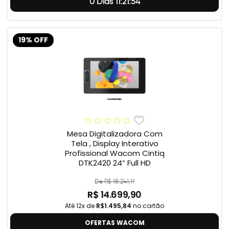
0 Dias 11:21:54
19% OFF
Mesa Digitalizadora Com
Tela , Display Interativo
Profissional Wacom Cintiq
DTK2420 24” Full HD
De R$ 18.241,11
R$ 14.699,90
Até 12x de
R$1.495,84
no cartão
OFERTAS WACOM