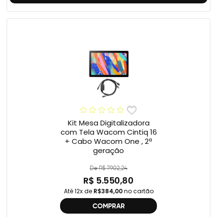
Kit Mesa Digitalizadora
com Tela Wacom Cintiq 16
+ Cabo Wacom One , 2ª
geração
De R$ 7.902,24
R$ 5.550,80
Até 12x de
R$384,00
no cartão
COMPRAR