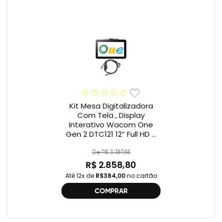
Kit Mesa Digitalizadora
Com Tela , Display
Interativo Wacom One
Gen 2 DTC121 12” Full HD +
Cabo Wacom One , 2ª
geração , DTC121 ,
De R$ 3.387,55
DTH134W,
R$ 2.858,80
Até 12x de
R$384,00
no cartão
COMPRAR