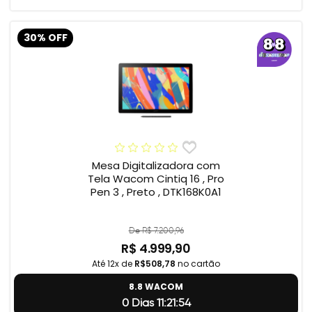
30% OFF
Mesa Digitalizadora com
Tela Wacom Cintiq 16 , Pro
Pen 3 , Preto , DTK168K0A1
De R$ 7.200,96
R$ 4.999,90
Até 12x de
R$508,78
no cartão
8.8 WACOM
0 Dias 11:21:54