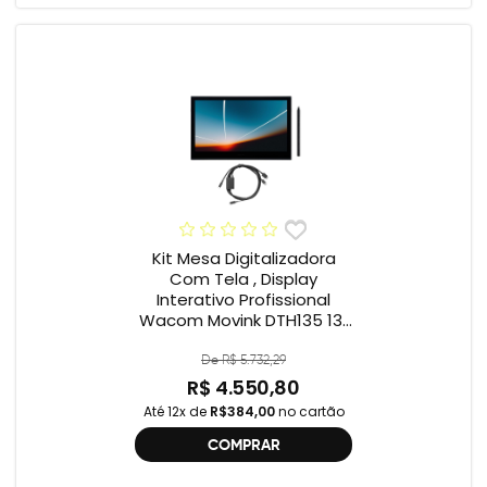
Kit Mesa Digitalizadora
Com Tela , Display
Interativo Profissional
Wacom Movink DTH135 13”
Full HD + Cabo Wacom
One , 2ª geração
De R$ 5.732,29
R$ 4.550,80
Até 12x de
R$384,00
no cartão
COMPRAR