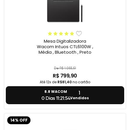
Mesa Digitalizadora
Wacom Intuos CTL6100W ,
Média , Bluetooth , Preto
De R$ 1.055,51
R$ 799,90
Até 12x de
R$81,40
no cartão
1
8.8 WACOM
Vendidos
0 Dias 11:21:54
14% OFF