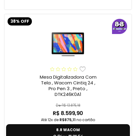
38% OFF
Mesa Digitalizadora Com
Tela , Wacom Cintiq 24 ,
Pro Pen 3 , Preto ,
DTK246K0A1
De R$ 13.875,18
R$ 8.599,90
Até 12x de
R$875,11
no cartão
8.8 WACOM