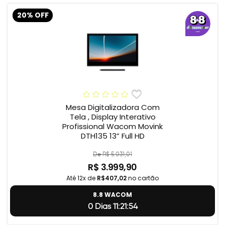
20% OFF
Mesa Digitalizadora Com
Tela , Display Interativo
Profissional Wacom Movink
DTH135 13” Full HD
De R$ 5.031,01
R$ 3.999,90
Até 12x de
R$407,02
no cartão
8.8 WACOM
0 Dias 11:21:54