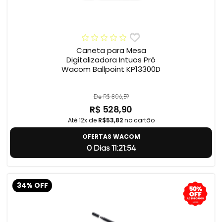
Caneta para Mesa
Digitalizadora Intuos Pró
Wacom Ballpoint KP13300D
De R$ 806,59
R$ 528,90
Até 12x de
R$53,82
no cartão
OFERTAS WACOM
0 Dias 11:21:54
34% OFF