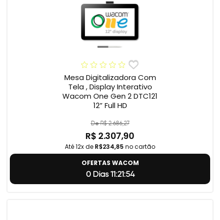
Mesa Digitalizadora Com
Tela , Display Interativo
Wacom One Gen 2 DTC121
12” Full HD
De R$ 2.686,27
R$ 2.307,90
Até 12x de
R$234,85
no cartão
OFERTAS WACOM
0 Dias 11:21:54