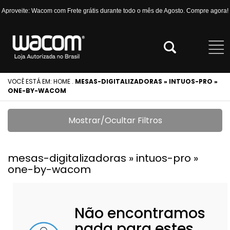
Aproveite: Wacom com Frete grátis durante todo o mês de Agosto. Compre agora!
VOCÊ ESTÁ EM:
HOME
.
MESAS-DIGITALIZADORAS » INTUOS-PRO »
ONE-BY-WACOM
Mostrar/Ocultar Filtros
mesas-digitalizadoras » intuos-pro »
one-by-wacom
Não encontramos
nada para estes