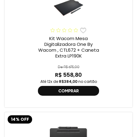
Kit Wacom Mesa
Digitalizadora One By
Wacom , CTL672 + Caneta
Extra LP190K
De R$ 675,00
R$ 558,80
Até 12x de
R$384,00
no cartão
COMPRAR
14% OFF