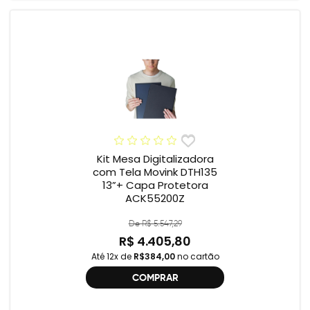
Kit Mesa Digitalizadora
com Tela Movink DTH135
13”+ Capa Protetora
ACK55200Z
De R$ 5.547,29
R$ 4.405,80
Até 12x de
R$384,00
no cartão
COMPRAR